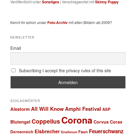
Veröffentlicht unter
Sonstiges
|
Verschlagwortet mit
Skinny Puppy
Kennt ihr schon unser
Foto-Archiv
mit alten Bildern ab 2009?
NEWSLETTER
Email
Subscribing I accept the privacy rules of this site
SCHLAGWÖRTER
All Will Know
Amphi Festival
Alestorm
ASP
Corona
Coppelius
Blutengel
Corvus Corax
Feuerschwanz
Eisbrecher
Faun
Dornenreich
Ensiferum