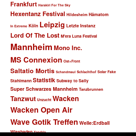
Frankfurt
Harakiri For The Sky
Hexentanz Festival
Hämatom
Hildesheim
Leipzig
Köln
Letzte Instanz
In Extremo
Lord Of The Lost
M'era Luna Festival
Mannheim
Mono Inc.
MS Connexion
Ost+Front
Saltatio Mortis
Solar Fake
Schlachthof
Schandmaul
Statistik
Stahlmann
Subway to Sally
Super Schwarzes Mannheim
Tanzbrunnen
Wacken
Tanzwut
Unzucht
Wacken Open Air
Wave Gotik Treffen
Welle:Erdball
Wiesbaden
Xandria