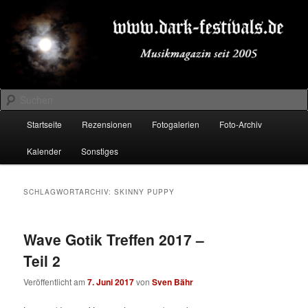
Zum
Zum
Musikmagazin seit 2005
primären
sekundären
Inhalt
Inhalt
springen
springen
DARK-FESTIVALS.DE
Suchen
Hauptmenü
Startseite
Rezensionen
Fotogalerien
Foto-Archiv
Kalender
Sonstiges
SCHLAGWORTARCHIV:
SKINNY PUPPY
Wave Gotik Treffen 2017 –
Teil 2
Veröffentlicht am
7. Juni 2017
von
Sven Bähr