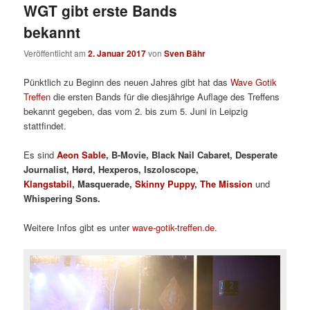
WGT gibt erste Bands
bekannt
Veröffentlicht am
2. Januar 2017
von
Sven Bähr
Pünktlich zu Beginn des neuen Jahres gibt hat das
Wave Gotik
Treffen
die ersten Bands für die diesjährige Auflage des Treffens
bekannt gegeben, das vom 2. bis zum 5. Juni in Leipzig
stattfindet.
Es sind
Aeon Sable
,
B
-Movie,
B
lack Nail Cabaret,
D
esperate
Journalist,
H
ørd,
H
experos,
I
szoloscope,
Klangstabil
,
M
asquerade,
S
kinny Puppy
,
T
he Mission
und
Whispering Sons.
Weitere Infos gibt es unter
wave-gotik-treffen.de
.