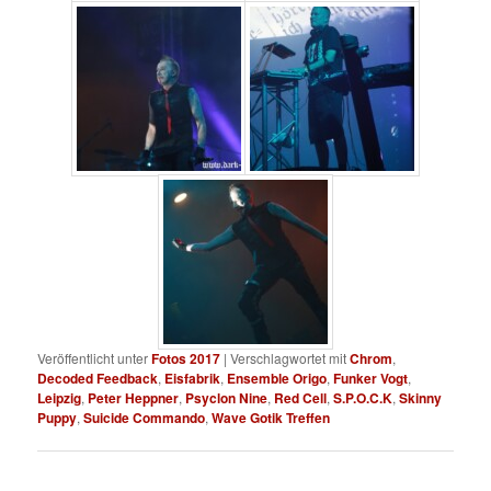
Veröffentlicht unter
Fotos 2017
|
Verschlagwortet mit
Chrom
,
Decoded Feedback
,
Eisfabrik
,
Ensemble Origo
,
Funker Vogt
,
Leipzig
,
Peter Heppner
,
Psyclon Nine
,
Red Cell
,
S.P.O.C.K
,
Skinny
Puppy
,
Suicide Commando
,
Wave Gotik Treffen