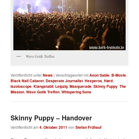
Wave Gotik Treffen
Veröffentlicht unter
News
|
Verschlagwortet mit
Aeon Sable
,
B-Movie
,
Black Nail Cabaret
,
Desperate Journalist
,
Hexperos
,
Hørd
,
Iszoloscope
,
Klangstabil
,
Leipzig
,
Masquerade
,
Skinny Puppy
,
The
Mission
,
Wave Gotik Treffen
,
Whispering Sons
Skinny Puppy – Handover
Veröffentlicht am
4. Oktober 2011
von
Stefan Frühauf