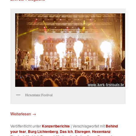
Hexentanz Festival
Weiterlesen
→
Veröffentlicht unter
Konzertberichte
|
Verschlagwortet mit
Behind
your fear
,
Burg Lichtenberg
,
Das Ich
,
Eisregen
,
Hexentanz