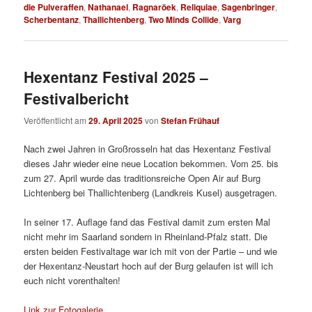
die Pulveraffen
,
Nathanael
,
Ragnaröek
,
Reliquiae
,
Sagenbringer
,
Scherbentanz
,
Thallichtenberg
,
Two Minds Collide
,
Varg
Hexentanz Festival 2025 –
Festivalbericht
Veröffentlicht am
29. April 2025
von
Stefan Frühauf
Nach zwei Jahren in Großrosseln hat das Hexentanz Festival
dieses Jahr wieder eine neue Location bekommen. Vom 25. bis
zum 27. April wurde das traditionsreiche Open Air auf Burg
Lichtenberg bei Thallichtenberg (Landkreis Kusel) ausgetragen.
In seiner 17. Auflage fand das Festival damit zum ersten Mal
nicht mehr im Saarland sondern in Rheinland-Pfalz statt. Die
ersten beiden Festivaltage war ich mit von der Partie – und wie
der Hexentanz-Neustart hoch auf der Burg gelaufen ist will ich
euch nicht vorenthalten!
Link zur Fotogalerie