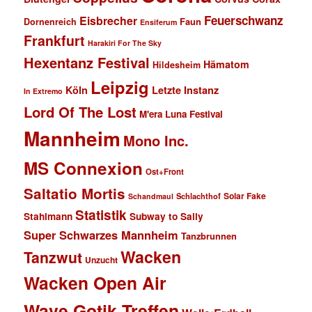
Feuerschwanz
Eisbrecher
Faun
Dornenreich
Ensiferum
Frankfurt
Harakiri For The Sky
Hexentanz Festival
Hämatom
Hildesheim
Leipzig
Köln
Letzte Instanz
In Extremo
Lord Of The Lost
M'era Luna Festival
Mannheim
Mono Inc.
MS Connexion
Ost+Front
Saltatio Mortis
Solar Fake
Schlachthof
Schandmaul
Statistik
Stahlmann
Subway to Sally
Super Schwarzes Mannheim
Tanzbrunnen
Wacken
Tanzwut
Unzucht
Wacken Open Air
Wave Gotik Treffen