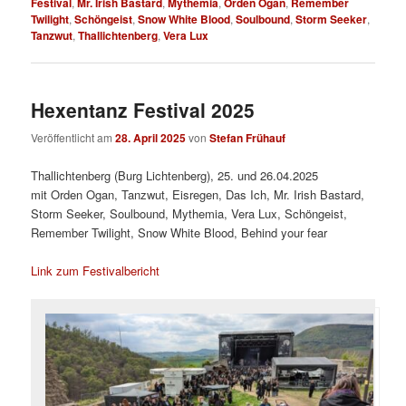
Festival
,
Mr. Irish Bastard
,
Mythemia
,
Orden Ogan
,
Remember
Twilight
,
Schöngeist
,
Snow White Blood
,
Soulbound
,
Storm Seeker
,
Tanzwut
,
Thallichtenberg
,
Vera Lux
Hexentanz Festival 2025
Veröffentlicht am
28. April 2025
von
Stefan Frühauf
Thallichtenberg (Burg Lichtenberg), 25. und 26.04.2025
mit Orden Ogan, Tanzwut, Eisregen, Das Ich, Mr. Irish Bastard,
Storm Seeker, Soulbound, Mythemia, Vera Lux, Schöngeist,
Remember Twilight, Snow White Blood, Behind your fear
Link zum Festivalbericht