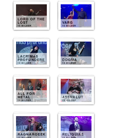
LORD OF THE
LOST
VARG
15 BILDER
15 BILDER
LACRIMAS
PROFUNDERE
DOGMA
14 BILDER
13 BILDER
ALL FOR
METAL
ASENBLUT
13 BILDER
12 BILDER
RAGNAROEEK
RELIQUIAE
12 BILDER
10 BILDER