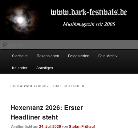
Zum
Zum
Musikmagazin seit 2005
primären
sekundären
Inhalt
Inhalt
springen
springen
DARK-FESTIVALS.DE
Suchen
Hauptmenü
Startseite
Rezensionen
Fotogalerien
Foto-Archiv
Kalender
Sonstiges
SCHLAGWORTARCHIV:
THALLICHTENBERG
Hexentanz 2026: Erster
Headliner steht
Veröffentlicht am
24. Juli 2026
von
Stefan Frühauf