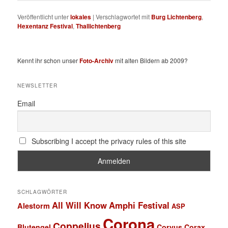
Veröffentlicht unter
lokales
|
Verschlagwortet mit
Burg Lichtenberg
,
Hexentanz Festival
,
Thallichtenberg
Kennt ihr schon unser
Foto-Archiv
mit alten Bildern ab 2009?
NEWSLETTER
Email
Subscribing I accept the privacy rules of this site
SCHLAGWÖRTER
All Will Know
Amphi Festival
Alestorm
ASP
Corona
Coppelius
Blutengel
Corvus Corax