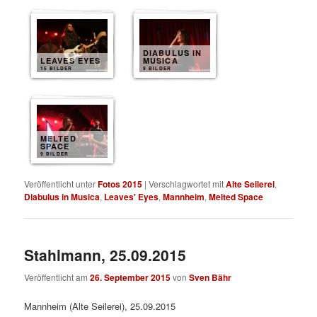
DIABULUS IN
LEAVES EYES
MUSICA
15 BILDER
9 BILDER
MELTED
SPACE
9 BILDER
Veröffentlicht unter
Fotos 2015
|
Verschlagwortet mit
Alte Seilerei
,
Diabulus in Musica
,
Leaves' Eyes
,
Mannheim
,
Melted Space
Stahlmann, 25.09.2015
Veröffentlicht am
26. September 2015
von
Sven Bähr
Mannheim (Alte Seilerei), 25.09.2015