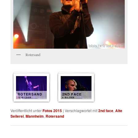
Rotersand
ROTERSAND
2ND FACE
15 BILDER
8 BILDER
Veröffentlicht unter
Fotos 2015
|
Verschlagwortet mit
2nd face
,
Alte
Seilerei
,
Mannheim
,
Rotersand