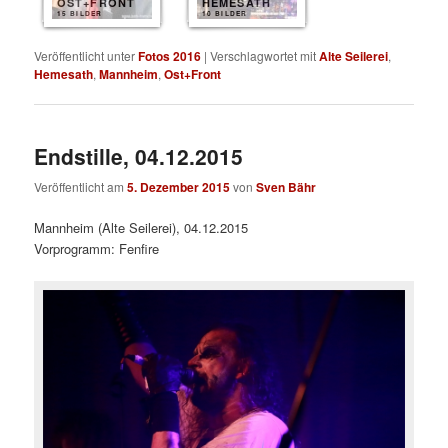
OST+FRONT
HEMESATH
15 BILDER
10 BILDER
Veröffentlicht unter
Fotos 2016
|
Verschlagwortet mit
Alte Seilerei
,
Hemesath
,
Mannheim
,
Ost+Front
Endstille, 04.12.2015
Veröffentlicht am
5. Dezember 2015
von
Sven Bähr
Mannheim (Alte Seilerei), 04.12.2015
Vorprogramm: Fenfire