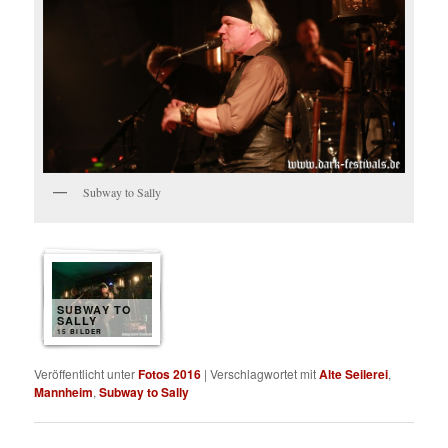
Subway to Sally
SUBWAY TO
SALLY
15 BILDER
Veröffentlicht unter
Fotos 2016
|
Verschlagwortet mit
Alte Seilerei
,
Mannheim
,
Subway to Sally