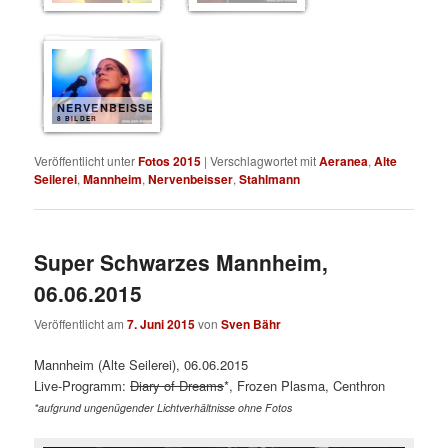
NERVENBEISSER
8 BILDER
Veröffentlicht unter
Fotos 2015
|
Verschlagwortet mit
Aeranea
,
Alte
Seilerei
,
Mannheim
,
Nervenbeisser
,
Stahlmann
Super Schwarzes Mannheim,
06.06.2015
Veröffentlicht am
7. Juni 2015
von
Sven Bähr
Mannheim (Alte Seilerei), 06.06.2015
Live-Programm:
Diary of Dreams
*, Frozen Plasma, Centhron
*aufgrund ungenügender Lichtverhältnisse ohne Fotos