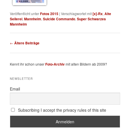
6 BILDER
Veröffentlicht unter
Fotos 2015
|
Verschlagwortet mit
[x]-Rx
,
Alte
Seilerei
,
Mannheim
,
Suicide Commando
,
Super Schwarzes
Mannheim
Beitragsnavigation
←
Ältere Beiträge
Kennt ihr schon unser
Foto-Archiv
mit alten Bildern ab 2009?
NEWSLETTER
Email
Subscribing I accept the privacy rules of this site