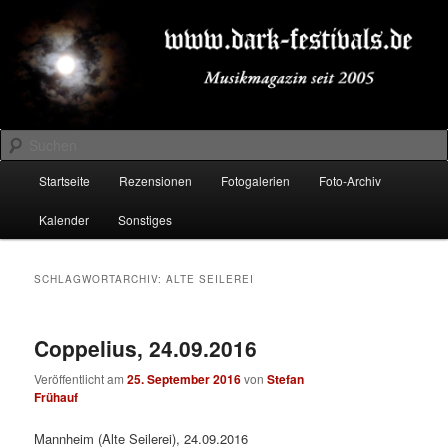
Zum
Zum
Musikmagazin seit 2005
primären
sekundären
Inhalt
Inhalt
springen
springen
DARK-FESTIVALS.DE
Suchen
Hauptmenü
Startseite
Rezensionen
Fotogalerien
Foto-Archiv
Kalender
Sonstiges
SCHLAGWORTARCHIV:
ALTE SEILEREI
Coppelius, 24.09.2016
Veröffentlicht am
25. September 2016
von
Stefan
Frühauf
Mannheim (Alte Seilerei), 24.09.2016