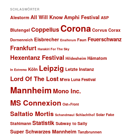
SCHLAGWÖRTER
All Will Know
Amphi Festival
Alestorm
ASP
Corona
Coppelius
Blutengel
Corvus Corax
Feuerschwanz
Eisbrecher
Faun
Dornenreich
Ensiferum
Frankfurt
Harakiri For The Sky
Hexentanz Festival
Hämatom
Hildesheim
Leipzig
Köln
Letzte Instanz
In Extremo
Lord Of The Lost
M'era Luna Festival
Mannheim
Mono Inc.
MS Connexion
Ost+Front
Saltatio Mortis
Solar Fake
Schlachthof
Schandmaul
Statistik
Stahlmann
Subway to Sally
Super Schwarzes Mannheim
Tanzbrunnen