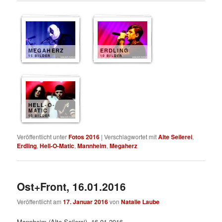
MEGAHERZ
ERDLING
15 BILDER
10 BILDER
HELL-O-
MATIC
10 BILDER
Veröffentlicht unter
Fotos 2016
|
Verschlagwortet mit
Alte Seilerei
,
Erdling
,
Hell-O-Matic
,
Mannheim
,
Megaherz
Ost+Front, 16.01.2016
Veröffentlicht am
17. Januar 2016
von
Natalie Laube
Mannheim (Alte Seilerei), 16.01.2016