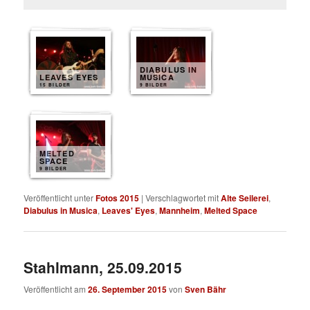
DIABULUS IN
LEAVES EYES
MUSICA
15 BILDER
9 BILDER
MELTED
SPACE
9 BILDER
Veröffentlicht unter
Fotos 2015
|
Verschlagwortet mit
Alte Seilerei
,
Diabulus in Musica
,
Leaves' Eyes
,
Mannheim
,
Melted Space
Stahlmann, 25.09.2015
Veröffentlicht am
26. September 2015
von
Sven Bähr