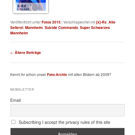
X-RX
6 BILDER
Veröffentlicht unter
Fotos 2015
|
Verschlagwortet mit
[x]-Rx
,
Alte
Seilerei
,
Mannheim
,
Suicide Commando
,
Super Schwarzes
Mannheim
Beitragsnavigation
←
Ältere Beiträge
Kennt ihr schon unser
Foto-Archiv
mit alten Bildern ab 2009?
NEWSLETTER
Email
Subscribing I accept the privacy rules of this site