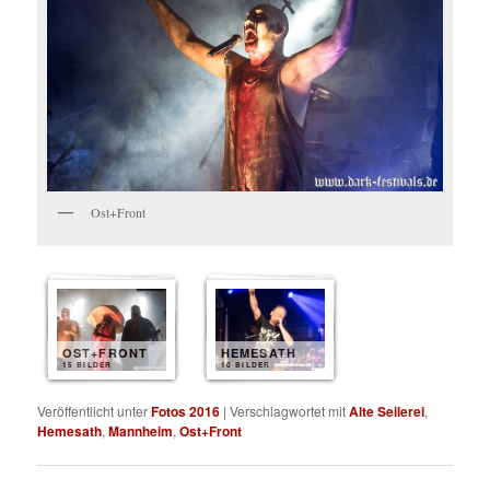
Ost+Front
OST+FRONT
HEMESATH
15 BILDER
10 BILDER
Veröffentlicht unter
Fotos 2016
|
Verschlagwortet mit
Alte Seilerei
,
Hemesath
,
Mannheim
,
Ost+Front