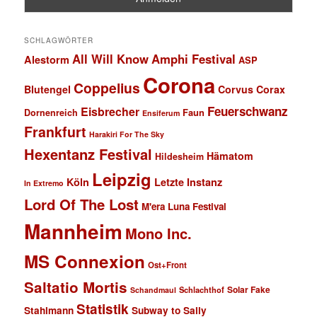
SCHLAGWÖRTER
All Will Know
Amphi Festival
Alestorm
ASP
Corona
Coppelius
Blutengel
Corvus Corax
Feuerschwanz
Eisbrecher
Faun
Dornenreich
Ensiferum
Frankfurt
Harakiri For The Sky
Hexentanz Festival
Hämatom
Hildesheim
Leipzig
Köln
Letzte Instanz
In Extremo
Lord Of The Lost
M'era Luna Festival
Mannheim
Mono Inc.
MS Connexion
Ost+Front
Saltatio Mortis
Solar Fake
Schlachthof
Schandmaul
Statistik
Stahlmann
Subway to Sally