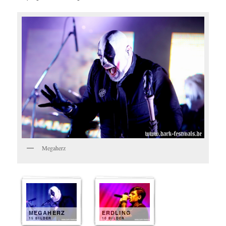
Megaherz
MEGAHERZ
ERDLING
15 BILDER
10 BILDER