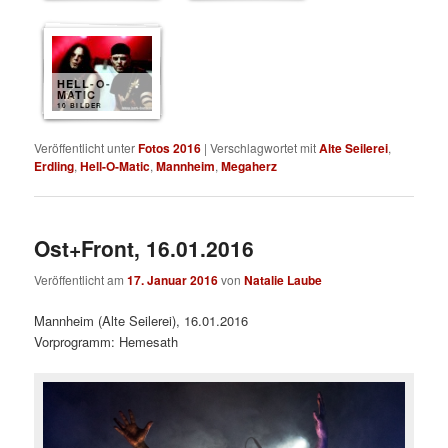
HELL-O-
MATIC
10 BILDER
Veröffentlicht unter
Fotos 2016
|
Verschlagwortet mit
Alte Seilerei
,
Erdling
,
Hell-O-Matic
,
Mannheim
,
Megaherz
Ost+Front, 16.01.2016
Veröffentlicht am
17. Januar 2016
von
Natalie Laube
Mannheim (Alte Seilerei), 16.01.2016
Vorprogramm: Hemesath