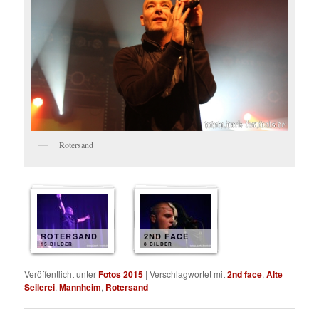
Rotersand
ROTERSAND
2ND FACE
15 BILDER
8 BILDER
Veröffentlicht unter
Fotos 2015
|
Verschlagwortet mit
2nd face
,
Alte
Seilerei
,
Mannheim
,
Rotersand