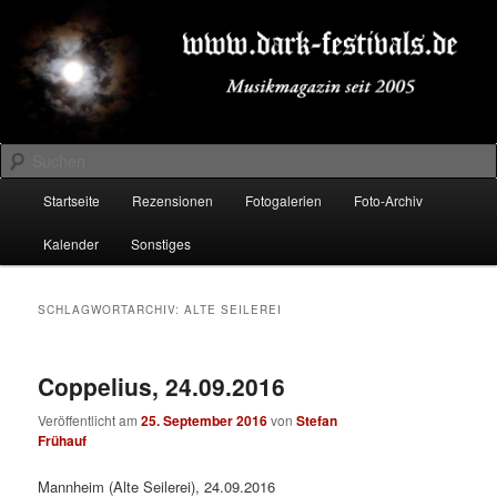
Zum
Zum
Musikmagazin seit 2005
primären
sekundären
Inhalt
Inhalt
springen
springen
DARK-FESTIVALS.DE
Suchen
Hauptmenü
Startseite
Rezensionen
Fotogalerien
Foto-Archiv
Kalender
Sonstiges
SCHLAGWORTARCHIV:
ALTE SEILEREI
Coppelius, 24.09.2016
Veröffentlicht am
25. September 2016
von
Stefan
Frühauf
Mannheim (Alte Seilerei), 24.09.2016