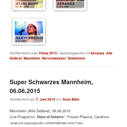
STAHLMANN
AERANEA
15 BILDER
8 BILDER
NERVENBEISSER
8 BILDER
Veröffentlicht unter
Fotos 2015
|
Verschlagwortet mit
Aeranea
,
Alte
Seilerei
,
Mannheim
,
Nervenbeisser
,
Stahlmann
Super Schwarzes Mannheim,
06.06.2015
Veröffentlicht am
7. Juni 2015
von
Sven Bähr
Mannheim (Alte Seilerei), 06.06.2015
Live-Programm:
Diary of Dreams
*, Frozen Plasma, Centhron
*aufgrund ungenügender Lichtverhältnisse ohne Fotos