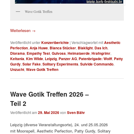
Wave Gotik Treffen
Weiterlesen
→
Veröffentlicht unter
Konzertberichte
|
Verschlagwortet mit
Aesthetic
Perfection
,
Anja Huwe
,
Bianca Stücker
,
Blaklight
,
Das Ich
,
Diorama
,
Empathy Test
,
Gulvoss
,
Heimataerde
,
Hrafngrimr
,
Keltania
,
Kim Wilde
,
Leipzig
,
Panzer AG
,
Patenbrigade: Wolff
,
Patty
Gurdy
,
Solar Fake
,
Solitary Experiments
,
Suivide Commando
,
Unzucht
,
Wave Gotik Treffen
Wave Gotik Treffen 2026 –
Teil 2
Veröffentlicht am
29. Mai 2026
von
Sven Bähr
Leipzig (diverse Veranstaltungsorte), 24. und 25.05.2026
mit Moonspell, Aesthetic Perfection, Patty Gurdy, Solitary