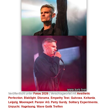
Veröffentlicht unter
Fotos 2026
|
Verschlagwortet mit
Aesthetic
Perfection
,
Blaklight
,
Diorama
,
Empathy Test
,
Gulvoss
,
Keltania
,
Leipzig
,
Moonspell
,
Panzer AG
,
Patty Gurdy
,
Solitary Experiments
,
Unzucht
,
Vogelsang
,
Wave Gotik Treffen