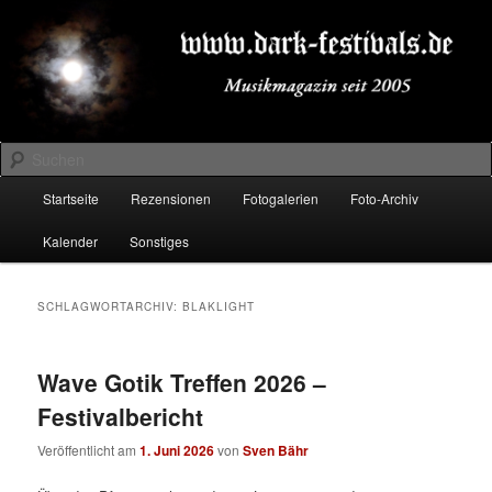
Zum
Zum
Musikmagazin seit 2005
primären
sekundären
Inhalt
Inhalt
springen
springen
DARK-FESTIVALS.DE
Suchen
Hauptmenü
Startseite
Rezensionen
Fotogalerien
Foto-Archiv
Kalender
Sonstiges
SCHLAGWORTARCHIV:
BLAKLIGHT
Wave Gotik Treffen 2026 –
Festivalbericht
Veröffentlicht am
1. Juni 2026
von
Sven Bähr