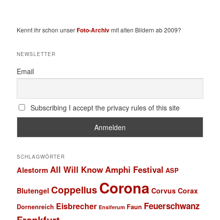
Kennt ihr schon unser
Foto-Archiv
mit alten Bildern ab 2009?
NEWSLETTER
Email
Subscribing I accept the privacy rules of this site
SCHLAGWÖRTER
All Will Know
Amphi Festival
Alestorm
ASP
Corona
Coppelius
Blutengel
Corvus Corax
Feuerschwanz
Eisbrecher
Faun
Dornenreich
Ensiferum