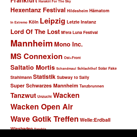
Frankfurt
Harakiri For The Sky
Hexentanz Festival
Hämatom
Hildesheim
Leipzig
Köln
Letzte Instanz
In Extremo
Lord Of The Lost
M'era Luna Festival
Mannheim
Mono Inc.
MS Connexion
Ost+Front
Saltatio Mortis
Solar Fake
Schlachthof
Schandmaul
Statistik
Stahlmann
Subway to Sally
Super Schwarzes Mannheim
Tanzbrunnen
Wacken
Tanzwut
Unzucht
Wacken Open Air
Wave Gotik Treffen
Welle:Erdball
Wiesbaden
Xandria