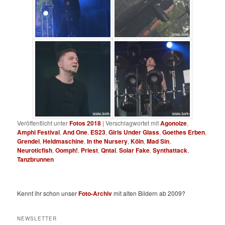
Veröffentlicht unter
Fotos 2018
|
Verschlagwortet mit
Agonoize
,
Amphi Festival
,
And One
,
ES23
,
Girls Under Glass
,
Goethes Erben
,
Grendel
,
Heldmaschine
,
In the Nursery
,
Köln
,
Mad Sin
,
Neuroticfish
,
Oomph!
,
Priest
,
Qntal
,
Solar Fake
,
Synthattack
,
Tanzbrunnen
Kennt ihr schon unser
Foto-Archiv
mit alten Bildern ab 2009?
NEWSLETTER