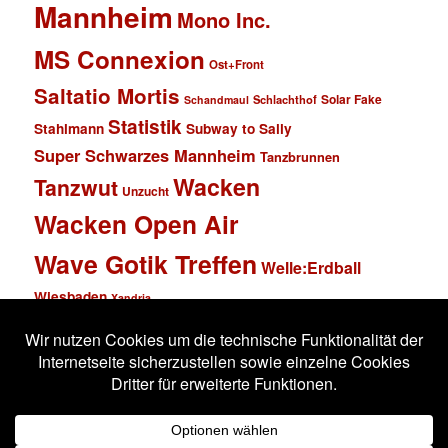
Mannheim
Mono Inc.
MS Connexion
Ost+Front
Saltatio Mortis
Solar Fake
Schlachthof
Schandmaul
Statistik
Stahlmann
Subway to Sally
Super Schwarzes Mannheim
Tanzbrunnen
Wacken
Tanzwut
Unzucht
Wacken Open Air
Wave Gotik Treffen
Welle:Erdball
Wiesbaden
Xandria
Impressum