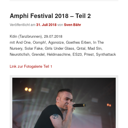
Amphi Festival 2018 – Teil 2
Veröffentlicht am
31. Juli 2018
von
Sven Bähr
Köln (Tanzbrunnen), 29.07.2018
mit And One, Oomph!, Agonoize, Goethes Erben, In The
Nursery, Solar Fake, Girls Under Glass, Qntal, Mad Sin,
Neuroticfish, Grendel, Heldmaschine, ES23, Priest, Synthattack
Link zur Fotogalerie Teil 1