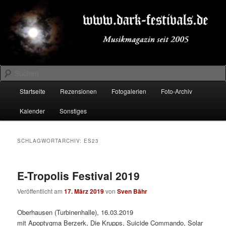
Zum
Zum
Musikmagazin seit 2005
primären
sekundären
Inhalt
Inhalt
springen
springen
DARK-FESTIVALS.DE
Suchen
Hauptmenü
Startseite
Rezensionen
Fotogalerien
Foto-Archiv
Kalender
Sonstiges
SCHLAGWORTARCHIV:
ES23
E-Tropolis Festival 2019
Veröffentlicht am
17. März 2019
von
Sven Bähr
Oberhausen (Turbinenhalle), 16.03.2019
mit Apoptygma Berzerk, Die Krupps, Suicide Commando, Solar