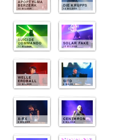
APOPTYGMA
BERZERK
DIE KRUPPS
15 BILDER
13 BILDER
SUICIDE
COMMANDO
SOLAR FAKE
11 BILDER
10 BILDER
WELLE
ERDBALL
SITD
10 BILDER
8 BILDER
X-RX
CENTHRON
8 BILDER
8 BILDER