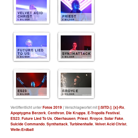
VELVET ACID
CHRIST
PRIEST
5 BILDER
5 BILDER
FUTURE LIED
TO US
SYNTHATTACK
5 BILDER
5 BILDER
ES23
RROYCE
5 BILDER
5 BILDER
Veröffentlicht unter
Fotos 2019
|
Verschlagwortet mit
[:SITD:]
,
[x]-Rx
,
Apoptygma Berzerk
,
Centhron
,
Die Krupps
,
E-Tropolis Festival
,
ES23
,
Future Lied To Us
,
Oberhausen
,
Priest
,
Rroyce
,
Solar Fake
,
Suicide Commando
,
Synthattack
,
Turbinenhalle
,
Velvet Acid Christ
,
Welle:Erdball