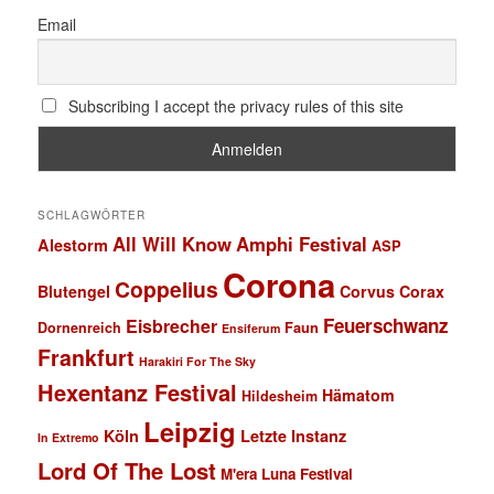
Email
Subscribing I accept the privacy rules of this site
SCHLAGWÖRTER
All Will Know
Amphi Festival
Alestorm
ASP
Corona
Coppelius
Blutengel
Corvus Corax
Feuerschwanz
Eisbrecher
Faun
Dornenreich
Ensiferum
Frankfurt
Harakiri For The Sky
Hexentanz Festival
Hämatom
Hildesheim
Leipzig
Köln
Letzte Instanz
In Extremo
Lord Of The Lost
M'era Luna Festival