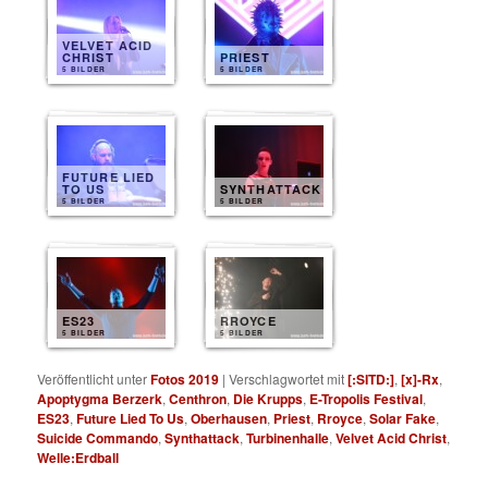
VELVET ACID
CHRIST
PRIEST
5 BILDER
5 BILDER
FUTURE LIED
TO US
SYNTHATTACK
5 BILDER
5 BILDER
ES23
RROYCE
5 BILDER
5 BILDER
Veröffentlicht unter
Fotos 2019
|
Verschlagwortet mit
[:SITD:]
,
[x]-Rx
,
Apoptygma Berzerk
,
Centhron
,
Die Krupps
,
E-Tropolis Festival
,
ES23
,
Future Lied To Us
,
Oberhausen
,
Priest
,
Rroyce
,
Solar Fake
,
Suicide Commando
,
Synthattack
,
Turbinenhalle
,
Velvet Acid Christ
,
Welle:Erdball