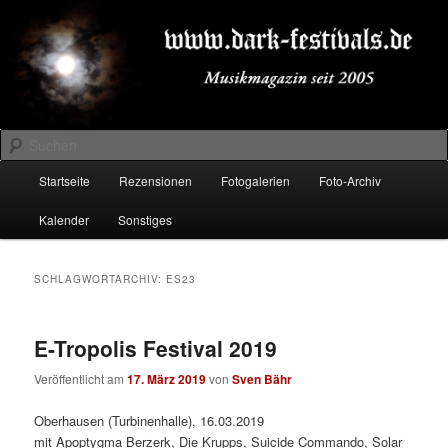
Zum
Zum
Musikmagazin seit 2005
primären
sekundären
Inhalt
Inhalt
springen
springen
DARK-FESTIVALS.DE
Suchen
Hauptmenü
Startseite
Rezensionen
Fotogalerien
Foto-Archiv
Kalender
Sonstiges
SCHLAGWORTARCHIV:
ES23
E-Tropolis Festival 2019
Veröffentlicht am
17. März 2019
von
Sven Bähr
Oberhausen (Turbinenhalle), 16.03.2019
mit Apoptygma Berzerk, Die Krupps, Suicide Commando, Solar