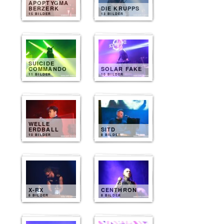
APOPTYGMA
BERZERK
DIE KRUPPS
15 BILDER
13 BILDER
SUICIDE
COMMANDO
SOLAR FAKE
11 BILDER
10 BILDER
WELLE
ERDBALL
SITD
10 BILDER
8 BILDER
X-RX
CENTHRON
8 BILDER
8 BILDER