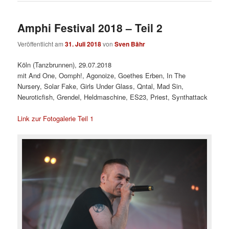
Amphi Festival 2018 – Teil 2
Veröffentlicht am
31. Juli 2018
von
Sven Bähr
Köln (Tanzbrunnen), 29.07.2018
mit And One, Oomph!, Agonoize, Goethes Erben, In The
Nursery, Solar Fake, Girls Under Glass, Qntal, Mad Sin,
Neuroticfish, Grendel, Heldmaschine, ES23, Priest, Synthattack
Link zur Fotogalerie Teil 1