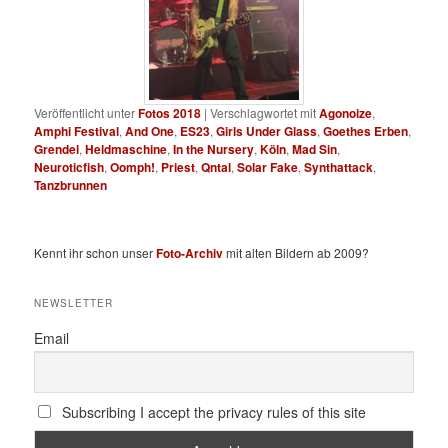
Veröffentlicht unter
Fotos 2018
|
Verschlagwortet mit
Agonoize
,
Amphi Festival
,
And One
,
ES23
,
Girls Under Glass
,
Goethes Erben
,
Grendel
,
Heldmaschine
,
In the Nursery
,
Köln
,
Mad Sin
,
Neuroticfish
,
Oomph!
,
Priest
,
Qntal
,
Solar Fake
,
Synthattack
,
Tanzbrunnen
Kennt ihr schon unser
Foto-Archiv
mit alten Bildern ab 2009?
NEWSLETTER
Email
Subscribing I accept the privacy rules of this site