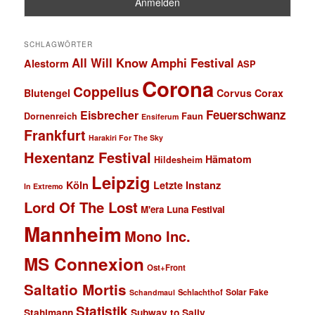
SCHLAGWÖRTER
All Will Know
Amphi Festival
Alestorm
ASP
Corona
Coppelius
Blutengel
Corvus Corax
Feuerschwanz
Eisbrecher
Faun
Dornenreich
Ensiferum
Frankfurt
Harakiri For The Sky
Hexentanz Festival
Hämatom
Hildesheim
Leipzig
Köln
Letzte Instanz
In Extremo
Lord Of The Lost
M'era Luna Festival
Mannheim
Mono Inc.
MS Connexion
Ost+Front
Saltatio Mortis
Solar Fake
Schlachthof
Schandmaul
Statistik
Stahlmann
Subway to Sally