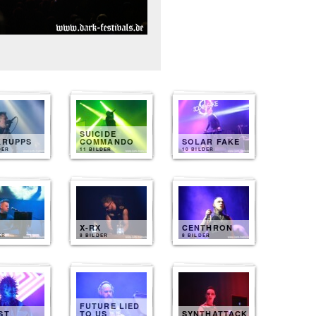
SUICIDE
KRUPPS
COMMANDO
SOLAR FAKE
DER
11 BILDER
10 BILDER
X-RX
CENTHRON
ER
8 BILDER
8 BILDER
FUTURE LIED
ST
TO US
SYNTHATTACK