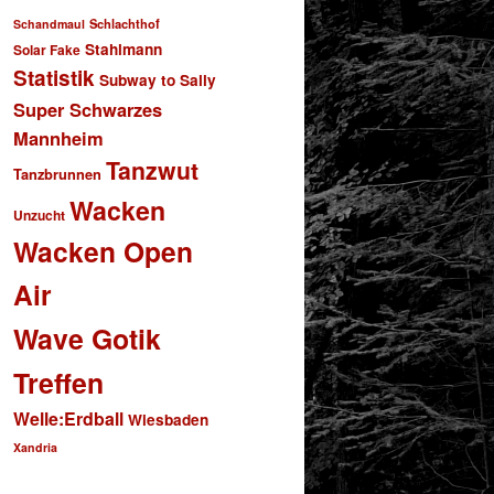
Schlachthof
Schandmaul
Stahlmann
Solar Fake
Statistik
Subway to Sally
Super Schwarzes
Mannheim
Tanzwut
Tanzbrunnen
Wacken
Unzucht
Wacken Open
Air
Wave Gotik
Treffen
Welle:Erdball
Wiesbaden
Xandria