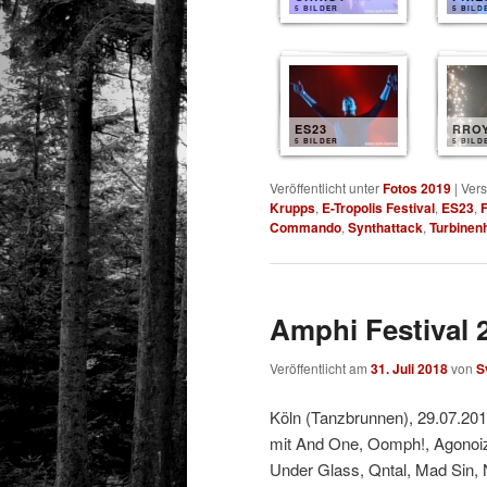
5 BILDER
5 BILD
ES23
RRO
5 BILDER
5 BILD
Veröffentlicht unter
Fotos 2019
|
Vers
Krupps
,
E-Tropolis Festival
,
ES23
,
F
Commando
,
Synthattack
,
Turbinenh
Amphi Festival 2
Veröffentlicht am
31. Juli 2018
von
S
Köln (Tanzbrunnen), 29.07.20
mit And One, Oomph!, Agonoize
Under Glass, Qntal, Mad Sin, 