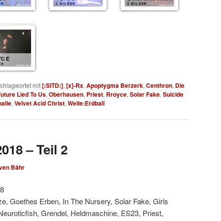
ER
5 BILDER
5 BILDER
YCE
ER
chlagwortet mit
[:SITD:]
,
[x]-Rx
,
Apoptygma Berzerk
,
Centhron
,
Die
uture Lied To Us
,
Oberhausen
,
Priest
,
Rroyce
,
Solar Fake
,
Suicide
alle
,
Velvet Acid Christ
,
Welle:Erdball
018 – Teil 2
ven Bähr
18
, Goethes Erben, In The Nursery, Solar Fake, Girls
Neuroticfish, Grendel, Heldmaschine, ES23, Priest,