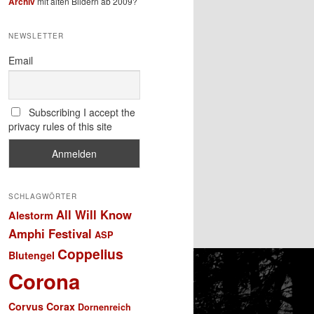
Archiv
mit alten Bildern ab 2009?
NEWSLETTER
Email
Subscribing I accept the
privacy rules of this site
SCHLAGWÖRTER
All Will Know
Alestorm
Amphi Festival
ASP
Coppelius
Blutengel
Corona
Corvus Corax
Dornenreich