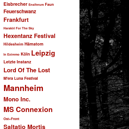
Eisbrecher
Faun
Ensiferum
Feuerschwanz
Frankfurt
Harakiri For The Sky
Hexentanz Festival
Hämatom
Hildesheim
Leipzig
Köln
In Extremo
Letzte Instanz
Lord Of The Lost
M'era Luna Festival
Mannheim
Mono Inc.
MS Connexion
Ost+Front
Saltatio Mortis