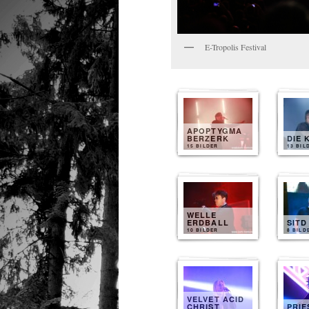
E-Tropolis Festival
APOPTYGMA
BERZERK
DIE 
15 BILDER
13 BIL
WELLE
ERDBALL
SITD
10 BILDER
8 BILD
VELVET ACID
CHRIST
PRIE