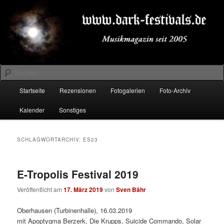
Zum
Zum
Musikmagazin seit 2005
primären
sekundären
Inhalt
Inhalt
springen
springen
DARK-FESTIVALS.DE
Suchen
Hauptmenü
Startseite
Rezensionen
Fotogalerien
Foto-Archiv
Kalender
Sonstiges
SCHLAGWORTARCHIV:
ES23
E-Tropolis Festival 2019
Veröffentlicht am
17. März 2019
von
Sven Bähr
Oberhausen (Turbinenhalle), 16.03.2019
mit Apoptygma Berzerk, Die Krupps, Suicide Commando, Solar