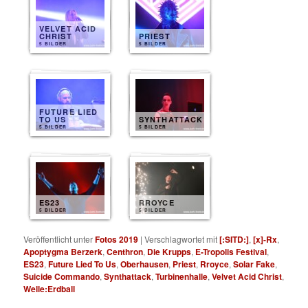
VELVET ACID
CHRIST
PRIEST
5 BILDER
5 BILDER
FUTURE LIED
TO US
SYNTHATTACK
5 BILDER
5 BILDER
ES23
RROYCE
5 BILDER
5 BILDER
Veröffentlicht unter
Fotos 2019
|
Verschlagwortet mit
[:SITD:]
,
[x]-Rx
,
Apoptygma Berzerk
,
Centhron
,
Die Krupps
,
E-Tropolis Festival
,
ES23
,
Future Lied To Us
,
Oberhausen
,
Priest
,
Rroyce
,
Solar Fake
,
Suicide Commando
,
Synthattack
,
Turbinenhalle
,
Velvet Acid Christ
,
Welle:Erdball