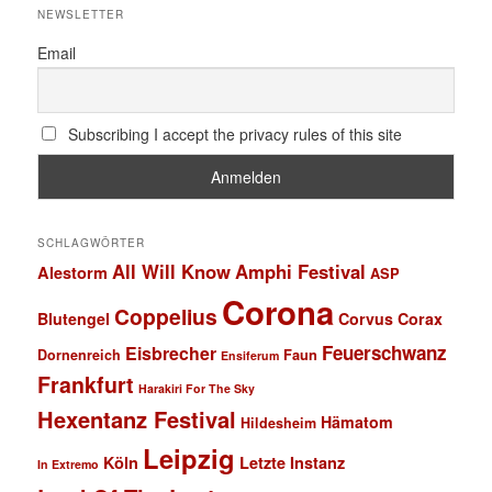
NEWSLETTER
Email
Subscribing I accept the privacy rules of this site
SCHLAGWÖRTER
All Will Know
Amphi Festival
Alestorm
ASP
Corona
Coppelius
Blutengel
Corvus Corax
Feuerschwanz
Eisbrecher
Faun
Dornenreich
Ensiferum
Frankfurt
Harakiri For The Sky
Hexentanz Festival
Hämatom
Hildesheim
Leipzig
Köln
Letzte Instanz
In Extremo