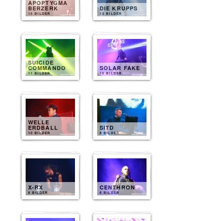
APOPTYGMA
BERZERK
DIE KRUPPS
15 BILDER
13 BILDER
SUICIDE
COMMANDO
SOLAR FAKE
11 BILDER
10 BILDER
WELLE
ERDBALL
SITD
10 BILDER
8 BILDER
X-RX
CENTHRON
8 BILDER
8 BILDER