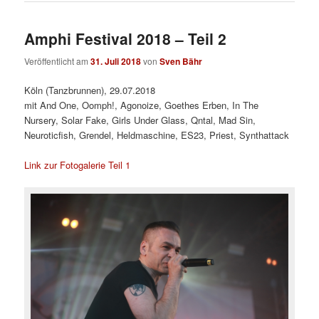
Amphi Festival 2018 – Teil 2
Veröffentlicht am
31. Juli 2018
von
Sven Bähr
Köln (Tanzbrunnen), 29.07.2018
mit And One, Oomph!, Agonoize, Goethes Erben, In The
Nursery, Solar Fake, Girls Under Glass, Qntal, Mad Sin,
Neuroticfish, Grendel, Heldmaschine, ES23, Priest, Synthattack
Link zur Fotogalerie Teil 1