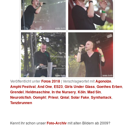
Veröffentlicht unter
Fotos 2018
|
Verschlagwortet mit
Agonoize
,
Amphi Festival
,
And One
,
ES23
,
Girls Under Glass
,
Goethes Erben
,
Grendel
,
Heldmaschine
,
In the Nursery
,
Köln
,
Mad Sin
,
Neuroticfish
,
Oomph!
,
Priest
,
Qntal
,
Solar Fake
,
Synthattack
,
Tanzbrunnen
Kennt ihr schon unser
Foto-Archiv
mit alten Bildern ab 2009?