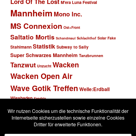
Lord Of The Lost
M'era Luna Festival
Mannheim
Mono Inc.
MS Connexion
Ost+Front
Saltatio Mortis
Solar Fake
Schlachthof
Schandmaul
Statistik
Stahlmann
Subway to Sally
Super Schwarzes Mannheim
Tanzbrunnen
Wacken
Tanzwut
Unzucht
Wacken Open Air
Wave Gotik Treffen
Welle:Erdball
Wiesbaden
Xandria
Impressum