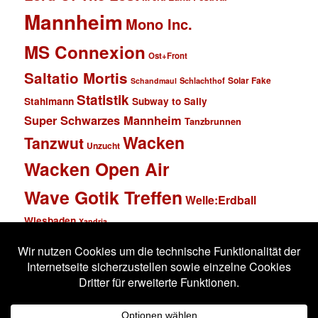
Mannheim
Mono Inc.
MS Connexion
Ost+Front
Saltatio Mortis
Solar Fake
Schlachthof
Schandmaul
Statistik
Stahlmann
Subway to Sally
Super Schwarzes Mannheim
Tanzbrunnen
Wacken
Tanzwut
Unzucht
Wacken Open Air
Wave Gotik Treffen
Welle:Erdball
Wiesbaden
Xandria
Impressum