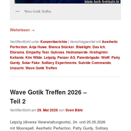
Wave Gotik Treffen
Weiterlesen
→
Veröffentlicht unter
Konzertberichte
|
Verschlagwortet mit
Aesthetic
Perfection
,
Anja Huwe
,
Bianca Stücker
,
Blaklight
,
Das Ich
,
Diorama
,
Empathy Test
,
Gulvoss
,
Heimataerde
,
Hrafngrimr
,
Keltania
,
Kim Wilde
,
Leipzig
,
Panzer AG
,
Patenbrigade: Wolff
,
Patty
Gurdy
,
Solar Fake
,
Solitary Experiments
,
Suivide Commando
,
Unzucht
,
Wave Gotik Treffen
Wave Gotik Treffen 2026 –
Teil 2
Veröffentlicht am
29. Mai 2026
von
Sven Bähr
Leipzig (diverse Veranstaltungsorte), 24. und 25.05.2026
mit Moonspell, Aesthetic Perfection, Patty Gurdy, Solitary