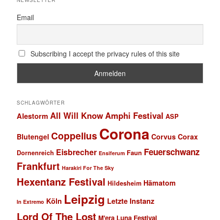
NEWSLETTER
Email
Subscribing I accept the privacy rules of this site
SCHLAGWÖRTER
All Will Know
Amphi Festival
Alestorm
ASP
Corona
Coppelius
Blutengel
Corvus Corax
Feuerschwanz
Eisbrecher
Faun
Dornenreich
Ensiferum
Frankfurt
Harakiri For The Sky
Hexentanz Festival
Hämatom
Hildesheim
Leipzig
Köln
Letzte Instanz
In Extremo
Lord Of The Lost
M'era Luna Festival