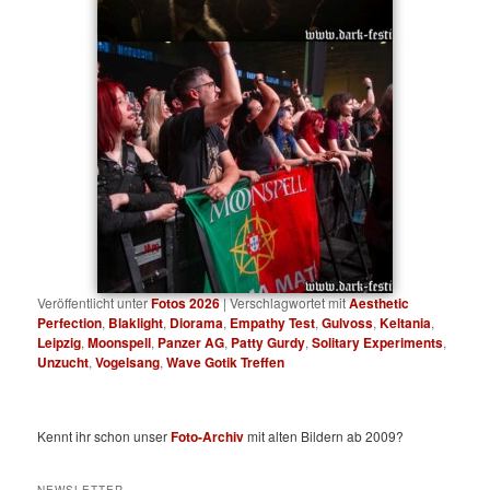
Veröffentlicht unter
Fotos 2026
|
Verschlagwortet mit
Aesthetic
Perfection
,
Blaklight
,
Diorama
,
Empathy Test
,
Gulvoss
,
Keltania
,
Leipzig
,
Moonspell
,
Panzer AG
,
Patty Gurdy
,
Solitary Experiments
,
Unzucht
,
Vogelsang
,
Wave Gotik Treffen
Kennt ihr schon unser
Foto-Archiv
mit alten Bildern ab 2009?