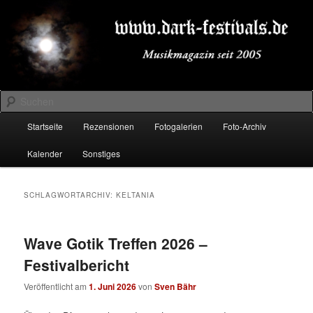
Zum
Zum
Musikmagazin seit 2005
primären
sekundären
Inhalt
Inhalt
springen
springen
DARK-FESTIVALS.DE
Suchen
Hauptmenü
Startseite
Rezensionen
Fotogalerien
Foto-Archiv
Kalender
Sonstiges
SCHLAGWORTARCHIV:
KELTANIA
Wave Gotik Treffen 2026 –
Festivalbericht
Veröffentlicht am
1. Juni 2026
von
Sven Bähr