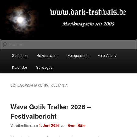
Zum
Zum
Musikmagazin seit 2005
primären
sekundären
Inhalt
Inhalt
springen
springen
DARK-FESTIVALS.DE
Suchen
Hauptmenü
Startseite
Rezensionen
Fotogalerien
Foto-Archiv
Kalender
Sonstiges
SCHLAGWORTARCHIV:
KELTANIA
Wave Gotik Treffen 2026 –
Festivalbericht
Veröffentlicht am
1. Juni 2026
von
Sven Bähr