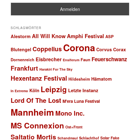
SCHLAGWÖRTER
All Will Know
Amphi Festival
Alestorm
ASP
Corona
Coppelius
Blutengel
Corvus Corax
Feuerschwanz
Eisbrecher
Faun
Dornenreich
Ensiferum
Frankfurt
Harakiri For The Sky
Hexentanz Festival
Hämatom
Hildesheim
Leipzig
Köln
Letzte Instanz
In Extremo
Lord Of The Lost
M'era Luna Festival
Mannheim
Mono Inc.
MS Connexion
Ost+Front
Saltatio Mortis
Solar Fake
Schlachthof
Schandmaul