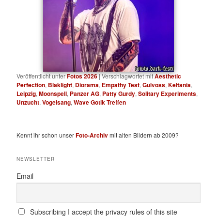
Veröffentlicht unter
Fotos 2026
|
Verschlagwortet mit
Aesthetic
Perfection
,
Blaklight
,
Diorama
,
Empathy Test
,
Gulvoss
,
Keltania
,
Leipzig
,
Moonspell
,
Panzer AG
,
Patty Gurdy
,
Solitary Experiments
,
Unzucht
,
Vogelsang
,
Wave Gotik Treffen
Kennt ihr schon unser
Foto-Archiv
mit alten Bildern ab 2009?
NEWSLETTER
Email
Subscribing I accept the privacy rules of this site