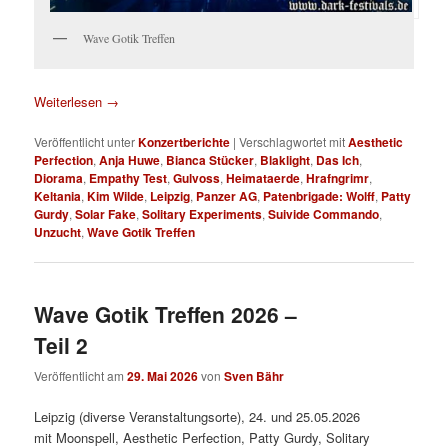
Wave Gotik Treffen
Weiterlesen
→
Veröffentlicht unter
Konzertberichte
|
Verschlagwortet mit
Aesthetic
Perfection
,
Anja Huwe
,
Bianca Stücker
,
Blaklight
,
Das Ich
,
Diorama
,
Empathy Test
,
Gulvoss
,
Heimataerde
,
Hrafngrimr
,
Keltania
,
Kim Wilde
,
Leipzig
,
Panzer AG
,
Patenbrigade: Wolff
,
Patty
Gurdy
,
Solar Fake
,
Solitary Experiments
,
Suivide Commando
,
Unzucht
,
Wave Gotik Treffen
Wave Gotik Treffen 2026 –
Teil 2
Veröffentlicht am
29. Mai 2026
von
Sven Bähr
Leipzig (diverse Veranstaltungsorte), 24. und 25.05.2026
mit Moonspell, Aesthetic Perfection, Patty Gurdy, Solitary