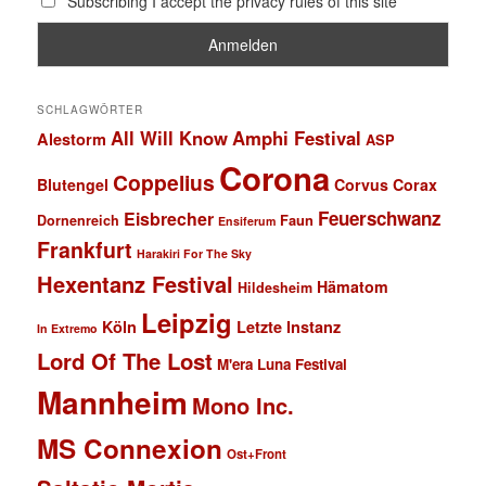
Subscribing I accept the privacy rules of this site
SCHLAGWÖRTER
All Will Know
Amphi Festival
Alestorm
ASP
Corona
Coppelius
Blutengel
Corvus Corax
Feuerschwanz
Eisbrecher
Faun
Dornenreich
Ensiferum
Frankfurt
Harakiri For The Sky
Hexentanz Festival
Hämatom
Hildesheim
Leipzig
Köln
Letzte Instanz
In Extremo
Lord Of The Lost
M'era Luna Festival
Mannheim
Mono Inc.
MS Connexion
Ost+Front