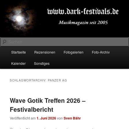
Zum
Zum
Musikmagazin seit 2005
primären
sekundären
Inhalt
Inhalt
springen
springen
DARK-FESTIVALS.DE
Suchen
Hauptmenü
Startseite
Rezensionen
Fotogalerien
Foto-Archiv
Kalender
Sonstiges
SCHLAGWORTARCHIV:
PANZER AG
Wave Gotik Treffen 2026 –
Festivalbericht
Veröffentlicht am
1. Juni 2026
von
Sven Bähr