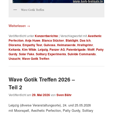
Wave Gotik Treffen
Weiterlesen
→
Veröffentlicht unter
Konzertberichte
|
Verschlagwortet mit
Aesthetic
Perfection
,
Anja Huwe
,
Bianca Stücker
,
Blaklight
,
Das Ich
,
Diorama
,
Empathy Test
,
Gulvoss
,
Heimataerde
,
Hrafngrimr
,
Keltania
,
Kim Wilde
,
Leipzig
,
Panzer AG
,
Patenbrigade: Wolff
,
Patty
Gurdy
,
Solar Fake
,
Solitary Experiments
,
Suivide Commando
,
Unzucht
,
Wave Gotik Treffen
Wave Gotik Treffen 2026 –
Teil 2
Veröffentlicht am
29. Mai 2026
von
Sven Bähr
Leipzig (diverse Veranstaltungsorte), 24. und 25.05.2026
mit Moonspell, Aesthetic Perfection, Patty Gurdy, Solitary