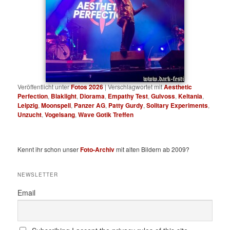
Veröffentlicht unter
Fotos 2026
|
Verschlagwortet mit
Aesthetic
Perfection
,
Blaklight
,
Diorama
,
Empathy Test
,
Gulvoss
,
Keltania
,
Leipzig
,
Moonspell
,
Panzer AG
,
Patty Gurdy
,
Solitary Experiments
,
Unzucht
,
Vogelsang
,
Wave Gotik Treffen
Kennt ihr schon unser
Foto-Archiv
mit alten Bildern ab 2009?
NEWSLETTER
Email