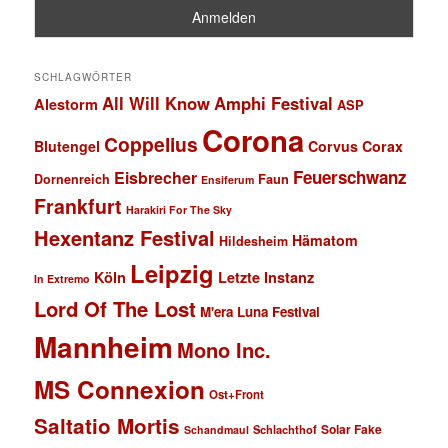
SCHLAGWÖRTER
All Will Know
Amphi Festival
Alestorm
ASP
Corona
Coppelius
Blutengel
Corvus Corax
Feuerschwanz
Eisbrecher
Faun
Dornenreich
Ensiferum
Frankfurt
Harakiri For The Sky
Hexentanz Festival
Hämatom
Hildesheim
Leipzig
Köln
Letzte Instanz
In Extremo
Lord Of The Lost
M'era Luna Festival
Mannheim
Mono Inc.
MS Connexion
Ost+Front
Saltatio Mortis
Solar Fake
Schlachthof
Schandmaul