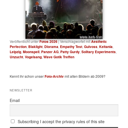
Veröffentlicht unter
Fotos 2026
|
Verschlagwortet mit
Aesthetic
Perfection
,
Blaklight
,
Diorama
,
Empathy Test
,
Gulvoss
,
Keltania
,
Leipzig
,
Moonspell
,
Panzer AG
,
Patty Gurdy
,
Solitary Experiments
,
Unzucht
,
Vogelsang
,
Wave Gotik Treffen
Kennt ihr schon unser
Foto-Archiv
mit alten Bildern ab 2009?
NEWSLETTER
Email
Subscribing I accept the privacy rules of this site