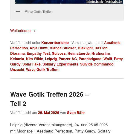
Wave Gotik Treffen
Weiterlesen
→
Veröffentlicht unter
Konzertberichte
|
Verschlagwortet mit
Aesthetic
Perfection
,
Anja Huwe
,
Bianca Stücker
,
Blaklight
,
Das Ich
,
Diorama
,
Empathy Test
,
Gulvoss
,
Heimataerde
,
Hrafngrimr
,
Keltania
,
Kim Wilde
,
Leipzig
,
Panzer AG
,
Patenbrigade: Wolff
,
Patty
Gurdy
,
Solar Fake
,
Solitary Experiments
,
Suivide Commando
,
Unzucht
,
Wave Gotik Treffen
Wave Gotik Treffen 2026 –
Teil 2
Veröffentlicht am
29. Mai 2026
von
Sven Bähr
Leipzig (diverse Veranstaltungsorte), 24. und 25.05.2026
mit Moonspell, Aesthetic Perfection, Patty Gurdy, Solitary