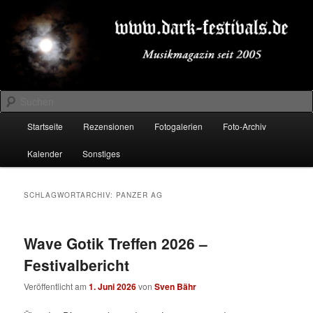
Zum
Zum
Musikmagazin seit 2005
primären
sekundären
Inhalt
Inhalt
springen
springen
DARK-FESTIVALS.DE
Suchen
Hauptmenü
Startseite
Rezensionen
Fotogalerien
Foto-Archiv
Kalender
Sonstiges
SCHLAGWORTARCHIV:
PANZER AG
Wave Gotik Treffen 2026 –
Festivalbericht
Veröffentlicht am
1. Juni 2026
von
Sven Bähr