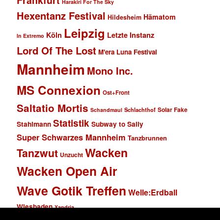
Frankfurt
Harakiri For The Sky
Hexentanz Festival
Hämatom
Hildesheim
Leipzig
Köln
Letzte Instanz
In Extremo
Lord Of The Lost
M'era Luna Festival
Mannheim
Mono Inc.
MS Connexion
Ost+Front
Saltatio Mortis
Solar Fake
Schlachthof
Schandmaul
Statistik
Stahlmann
Subway to Sally
Super Schwarzes Mannheim
Tanzbrunnen
Wacken
Tanzwut
Unzucht
Wacken Open Air
Wave Gotik Treffen
Welle:Erdball
Wiesbaden
Xandria