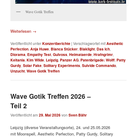
Wave Gotik Treffen
Weiterlesen
→
Veröffentlicht unter
Konzertberichte
|
Verschlagwortet mit
Aesthetic
Perfection
,
Anja Huwe
,
Bianca Stücker
,
Blaklight
,
Das Ich
,
Diorama
,
Empathy Test
,
Gulvoss
,
Heimataerde
,
Hrafngrimr
,
Keltania
,
Kim Wilde
,
Leipzig
,
Panzer AG
,
Patenbrigade: Wolff
,
Patty
Gurdy
,
Solar Fake
,
Solitary Experiments
,
Suivide Commando
,
Unzucht
,
Wave Gotik Treffen
Wave Gotik Treffen 2026 –
Teil 2
Veröffentlicht am
29. Mai 2026
von
Sven Bähr
Leipzig (diverse Veranstaltungsorte), 24. und 25.05.2026
mit Moonspell, Aesthetic Perfection, Patty Gurdy, Solitary