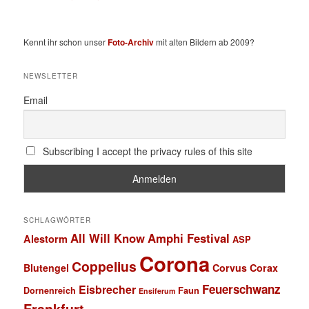
Kennt ihr schon unser
Foto-Archiv
mit alten Bildern ab 2009?
NEWSLETTER
Email
Subscribing I accept the privacy rules of this site
SCHLAGWÖRTER
All Will Know
Amphi Festival
Alestorm
ASP
Corona
Coppelius
Blutengel
Corvus Corax
Feuerschwanz
Eisbrecher
Faun
Dornenreich
Ensiferum