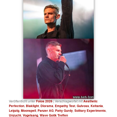
Veröffentlicht unter
Fotos 2026
|
Verschlagwortet mit
Aesthetic
Perfection
,
Blaklight
,
Diorama
,
Empathy Test
,
Gulvoss
,
Keltania
,
Leipzig
,
Moonspell
,
Panzer AG
,
Patty Gurdy
,
Solitary Experiments
,
Unzucht
,
Vogelsang
,
Wave Gotik Treffen