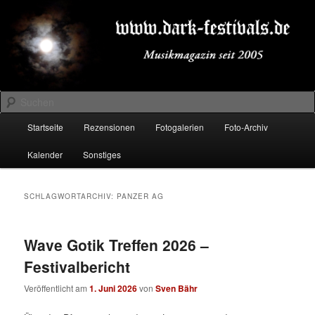
Zum
Zum
Musikmagazin seit 2005
primären
sekundären
Inhalt
Inhalt
springen
springen
DARK-FESTIVALS.DE
Suchen
Hauptmenü
Startseite
Rezensionen
Fotogalerien
Foto-Archiv
Kalender
Sonstiges
SCHLAGWORTARCHIV:
PANZER AG
Wave Gotik Treffen 2026 –
Festivalbericht
Veröffentlicht am
1. Juni 2026
von
Sven Bähr