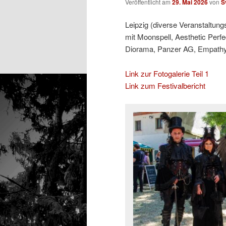
Veröffentlicht am
29. Mai 2026
von
S
Leipzig (diverse Veranstaltung
mit Moonspell, Aesthetic Perfe
Diorama, Panzer AG, Empathy T
Link zur Fotogalerie Teil 1
Link zum Festivalbericht