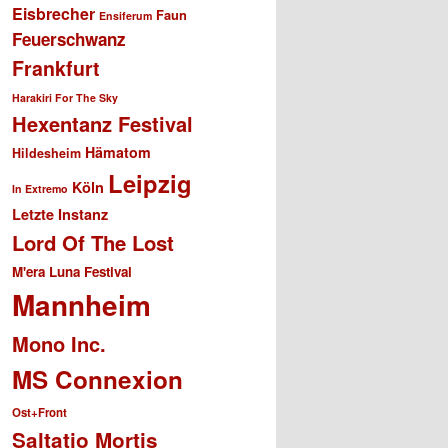
Eisbrecher
Faun
Ensiferum
Feuerschwanz
Frankfurt
Harakiri For The Sky
Hexentanz Festival
Hämatom
Hildesheim
Leipzig
Köln
In Extremo
Letzte Instanz
Lord Of The Lost
M'era Luna Festival
Mannheim
Mono Inc.
MS Connexion
Ost+Front
Saltatio Mortis