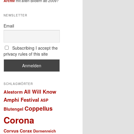
Archiv
mit alten Bildern ab 2009?
NEWSLETTER
Email
Subscribing I accept the
privacy rules of this site
SCHLAGWÖRTER
All Will Know
Alestorm
Amphi Festival
ASP
Coppelius
Blutengel
Corona
Corvus Corax
Dornenreich