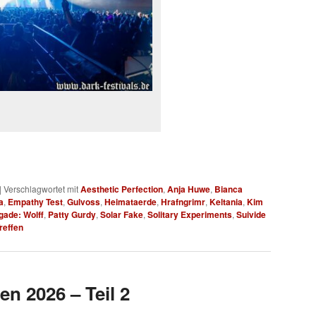
|
Verschlagwortet mit
Aesthetic Perfection
,
Anja Huwe
,
Bianca
a
,
Empathy Test
,
Gulvoss
,
Heimataerde
,
Hrafngrimr
,
Keltania
,
Kim
gade: Wolff
,
Patty Gurdy
,
Solar Fake
,
Solitary Experiments
,
Suivide
reffen
en 2026 – Teil 2