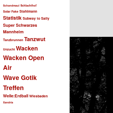
Schlachthof
Schandmaul
Stahlmann
Solar Fake
Statistik
Subway to Sally
Super Schwarzes
Mannheim
Tanzwut
Tanzbrunnen
Wacken
Unzucht
Wacken Open
Air
Wave Gotik
Treffen
Welle:Erdball
Wiesbaden
Xandria