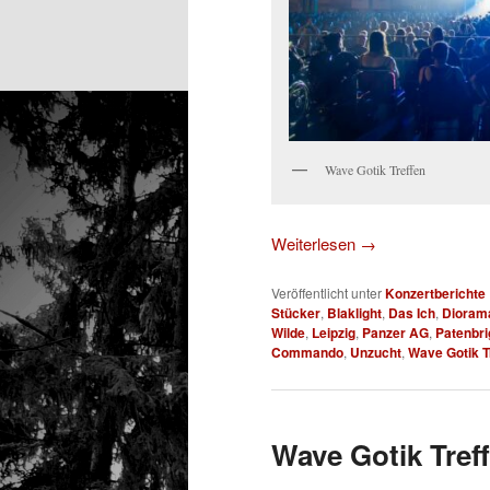
Wave Gotik Treffen
Weiterlesen
→
Veröffentlicht unter
Konzertberichte
Stücker
,
Blaklight
,
Das Ich
,
Dioram
Wilde
,
Leipzig
,
Panzer AG
,
Patenbri
Commando
,
Unzucht
,
Wave Gotik T
Wave Gotik Treff