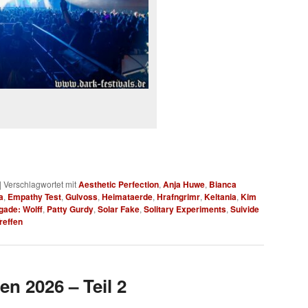
|
Verschlagwortet mit
Aesthetic Perfection
,
Anja Huwe
,
Bianca
a
,
Empathy Test
,
Gulvoss
,
Heimataerde
,
Hrafngrimr
,
Keltania
,
Kim
gade: Wolff
,
Patty Gurdy
,
Solar Fake
,
Solitary Experiments
,
Suivide
reffen
en 2026 – Teil 2