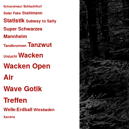
Schlachthof
Schandmaul
Stahlmann
Solar Fake
Statistik
Subway to Sally
Super Schwarzes
Mannheim
Tanzwut
Tanzbrunnen
Wacken
Unzucht
Wacken Open
Air
Wave Gotik
Treffen
Welle:Erdball
Wiesbaden
Xandria