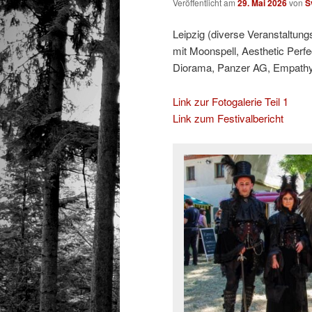
Veröffentlicht am
29. Mai 2026
von
S
Leipzig (diverse Veranstaltung
mit Moonspell, Aesthetic Perfe
Diorama, Panzer AG, Empathy T
Link zur Fotogalerie Teil 1
Link zum Festivalbericht