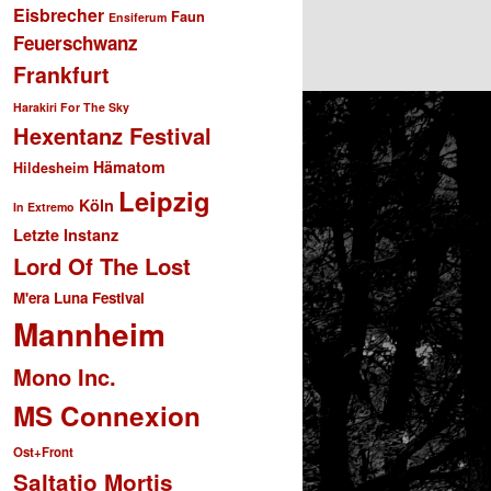
Eisbrecher
Faun
Ensiferum
Feuerschwanz
Frankfurt
Harakiri For The Sky
Hexentanz Festival
Hämatom
Hildesheim
Leipzig
Köln
In Extremo
Letzte Instanz
Lord Of The Lost
M'era Luna Festival
Mannheim
Mono Inc.
MS Connexion
Ost+Front
Saltatio Mortis