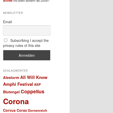
Archiv
mit alten Bildern ab 2009?
NEWSLETTER
Email
Subscribing I accept the
privacy rules of this site
SCHLAGWÖRTER
All Will Know
Alestorm
Amphi Festival
ASP
Coppelius
Blutengel
Corona
Corvus Corax
Dornenreich