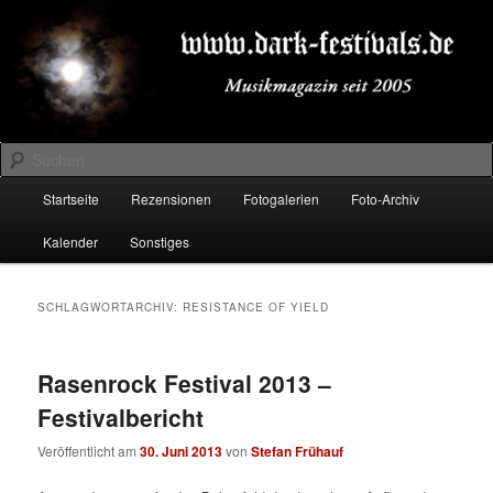
Zum
Zum
Musikmagazin seit 2005
primären
sekundären
Inhalt
Inhalt
springen
springen
DARK-FESTIVALS.DE
Suchen
Hauptmenü
Startseite
Rezensionen
Fotogalerien
Foto-Archiv
Kalender
Sonstiges
SCHLAGWORTARCHIV:
RESISTANCE OF YIELD
Rasenrock Festival 2013 –
Festivalbericht
Veröffentlicht am
30. Juni 2013
von
Stefan Frühauf