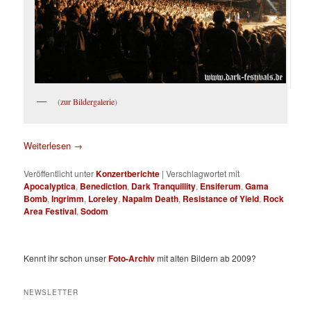
(
zur Bildergalerie
)
Weiterlesen
→
Veröffentlicht unter
Konzertberichte
|
Verschlagwortet mit
Apocalyptica
,
Benediction
,
Dark Tranquillity
,
Ensiferum
,
Gama
Bomb
,
Ingrimm
,
Loreley
,
Napalm Death
,
Resistance of Yield
,
Rock
Area Festival
,
Sodom
Kennt ihr schon unser
Foto-Archiv
mit alten Bildern ab 2009?
NEWSLETTER