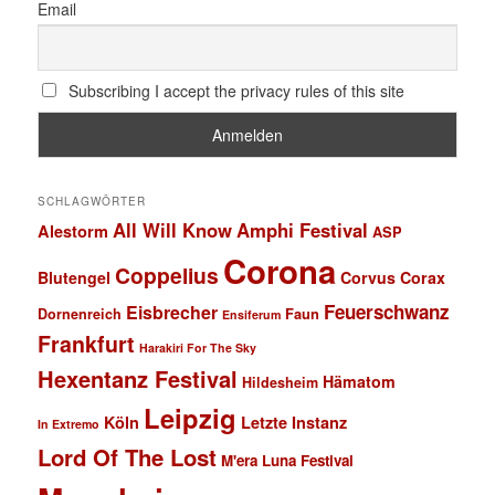
Email
Subscribing I accept the privacy rules of this site
SCHLAGWÖRTER
All Will Know
Amphi Festival
Alestorm
ASP
Corona
Coppelius
Blutengel
Corvus Corax
Feuerschwanz
Eisbrecher
Faun
Dornenreich
Ensiferum
Frankfurt
Harakiri For The Sky
Hexentanz Festival
Hämatom
Hildesheim
Leipzig
Köln
Letzte Instanz
In Extremo
Lord Of The Lost
M'era Luna Festival