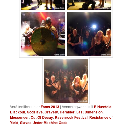
Veröffentlicht unter
Fotos 2013
|
Verschlagwortet mit
Birkenfeld
,
Bläckout
,
Godslave
,
Gravety
,
Heralder
,
Last Dimension
,
Messenger
,
Out Of Decay
,
Rasenrock Festival
,
Resistance of
Yield
,
Slaves Under Machine Gods