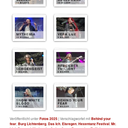
10 BILDER
10 BILDER
MYTHEMIA
VERA LUX
10 BILDER
9 BILDER
REMEMBER
SCHOENGEIST
TWILIGHT
8 BILDER
8 BILDER
SNOW WHITE
BEHIND YOUR
BLOOD
FEAR
7 BILDER
7 BILDER
Veröffentlicht unter
Fotos 2025
|
Verschlagwortet mit
Behind your
fear
,
Burg Lichtenberg
,
Das Ich
,
Eisregen
,
Hexentanz Festival
,
Mr.