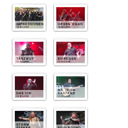
IMPRESSIONEN
ORDEN OGAN
10 BILDER
15 BILDER
TANZWUT
EISREGEN
12 BILDER
12 BILDER
MR. IRISH
DAS ICH
BASTARD
10 BILDER
10 BILDER
STORM
SEEKER
SOULBOUND