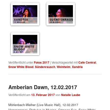
XANDRIA
SUENDENRAUSCH
15 BILDER
10 BILDER
SNOW WHITE
BLOOD
8 BILDER
Veröffentlicht unter
Fotos 2017
|
Verschlagwortet mit
Cafe Central
,
Snow White Blood
,
Sündenrausch
,
Weinheim
,
Xandria
Amberian Dawn, 12.02.2017
Veröffentlicht am
13. Februar 2017
von
Natalie Laube
Mörlenbach-Weiher (Live Music Hall), 12.02.2017
Vorprogramm: Diabulus in Musica, Crimson Sun, Snow White