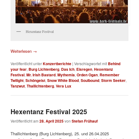
Hexentanz Festival
Weiterlesen
→
Veröffentlicht unter
Konzertberichte
|
Verschlagwortet mit
Behind
your fear
,
Burg Lichtenberg
,
Das Ich
,
Eisregen
,
Hexentanz
Festival
,
Mr. Irish Bastard
,
Mythemia
,
Orden Ogan
,
Remember
Twilight
,
Schöngeist
,
Snow White Blood
,
Soulbound
,
Storm Seeker
,
Tanzwut
,
Thallichtenberg
,
Vera Lux
Hexentanz Festival 2025
Veröffentlicht am
28. April 2025
von
Stefan Frühauf
Thallichtenberg (Burg Lichtenberg), 25. und 26.04.2025