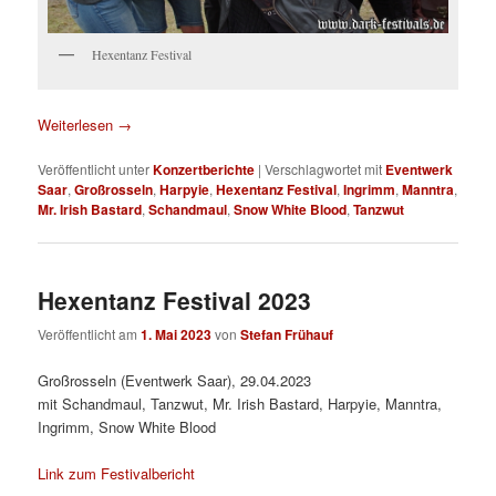
Hexentanz Festival
Weiterlesen
→
Veröffentlicht unter
Konzertberichte
|
Verschlagwortet mit
Eventwerk
Saar
,
Großrosseln
,
Harpyie
,
Hexentanz Festival
,
Ingrimm
,
Manntra
,
Mr. Irish Bastard
,
Schandmaul
,
Snow White Blood
,
Tanzwut
Hexentanz Festival 2023
Veröffentlicht am
1. Mai 2023
von
Stefan Frühauf
Großrosseln (Eventwerk Saar), 29.04.2023
mit Schandmaul, Tanzwut, Mr. Irish Bastard, Harpyie, Manntra,
Ingrimm, Snow White Blood
Link zum Festivalbericht