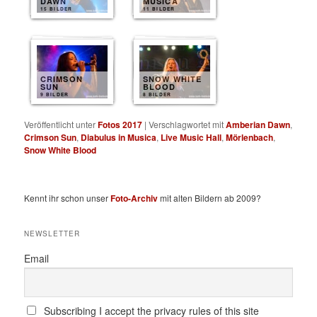
DAWN
MUSICA
15 BILDER
11 BILDER
CRIMSON
SNOW WHITE
SUN
BLOOD
9 BILDER
8 BILDER
Veröffentlicht unter
Fotos 2017
|
Verschlagwortet mit
Amberian Dawn
,
Crimson Sun
,
Diabulus in Musica
,
Live Music Hall
,
Mörlenbach
,
Snow White Blood
Kennt ihr schon unser
Foto-Archiv
mit alten Bildern ab 2009?
NEWSLETTER
Email
Subscribing I accept the privacy rules of this site