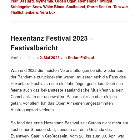
Irish Bastard
,
Mythemia
,
Orden Ogan
,
Remember Twilight
,
Schöngeist
,
Snow White Blood
,
Soulbound
,
Storm Seeker
,
Tanzwut
,
Thallichtenberg
,
Vera Lux
Hexentanz Festival 2023 –
Festivalbericht
Veröffentlicht am
2. Mai 2023
von
Stefan Frühauf
Während 2022 die meisten Veranstaltungen bereits wieder aus
der Pandemie zurückgekehrt waren, mussten sich die Fans des
Hexentanz Festivals noch ein Jahr länger gedulden. Doch nun
feierte auch das bekannteste saarländische Musikfestival sein
Comeback. In der ungewollten Pause hat sich aber einiges
getan, vor allem hat das Open Air seinen angestammten
Austragungsort verloren.
So fand das erste Hexentanz Festival seit Corona nicht mehr am
Losheimer Stausee statt, sondern auf dem Gelände des
Eventwerk Saar in Großrosseln. Vom 28. bis zum 30. April war