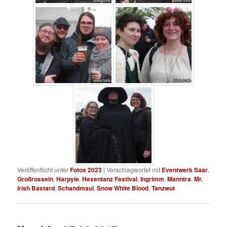
Veröffentlicht unter
Fotos 2023
|
Verschlagwortet mit
Eventwerk Saar
,
Großrosseln
,
Harpyie
,
Hexentanz Festival
,
Ingrimm
,
Manntra
,
Mr.
Irish Bastard
,
Schandmaul
,
Snow White Blood
,
Tanzwut