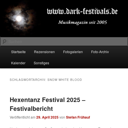
Zum
Zum
Musikmagazin seit 2005
primären
sekundären
Inhalt
Inhalt
springen
springen
DARK-FESTIVALS.DE
Suchen
Hauptmenü
Startseite
Rezensionen
Fotogalerien
Foto-Archiv
Kalender
Sonstiges
SCHLAGWORTARCHIV:
SNOW WHITE BLOOD
Hexentanz Festival 2025 –
Festivalbericht
Veröffentlicht am
29. April 2025
von
Stefan Frühauf