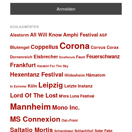
SCHLAGWÖRTER
All Will Know
Amphi Festival
Alestorm
ASP
Corona
Coppelius
Blutengel
Corvus Corax
Feuerschwanz
Eisbrecher
Faun
Dornenreich
Ensiferum
Frankfurt
Harakiri For The Sky
Hexentanz Festival
Hämatom
Hildesheim
Leipzig
Köln
Letzte Instanz
In Extremo
Lord Of The Lost
M'era Luna Festival
Mannheim
Mono Inc.
MS Connexion
Ost+Front
Saltatio Mortis
Solar Fake
Schlachthof
Schandmaul