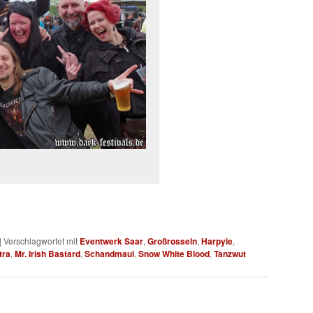
|
Verschlagwortet mit
Eventwerk Saar
,
Großrosseln
,
Harpyie
,
tra
,
Mr. Irish Bastard
,
Schandmaul
,
Snow White Blood
,
Tanzwut