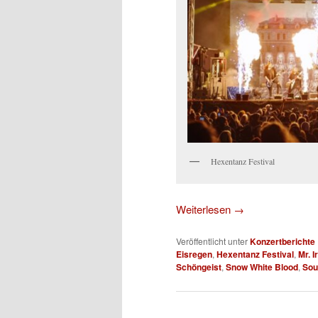
Hexentanz Festival
Weiterlesen
→
Veröffentlicht unter
Konzertberichte
Eisregen
,
Hexentanz Festival
,
Mr. I
Schöngeist
,
Snow White Blood
,
Sou