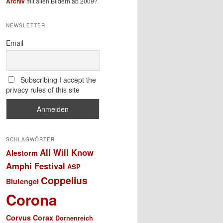
Archiv
mit alten Bildern ab 2009?
NEWSLETTER
Email
Subscribing I accept the
privacy rules of this site
SCHLAGWÖRTER
All Will Know
Alestorm
Amphi Festival
ASP
Coppelius
Blutengel
Corona
Corvus Corax
Dornenreich