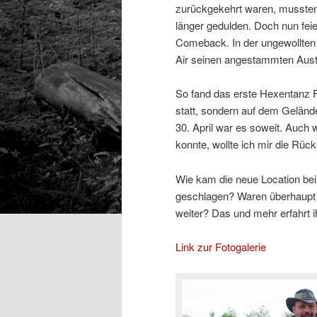
zurückgekehrt waren, mussten 
länger gedulden. Doch nun fei
Comeback. In der ungewollten 
Air seinen angestammten Aust
So fand das erste Hexentanz 
statt, sondern auf dem Gelän
30. April war es soweit. Auch w
konnte, wollte ich mir die Rüc
Wie kam die neue Location be
geschlagen? Waren überhaupt 
weiter? Das und mehr erfahrt ih
Link zur Fotogalerie