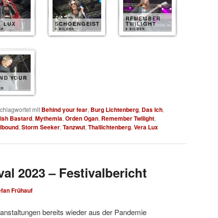
REMEMBER
 LUX
SCHOENGEIST
TWILIGHT
ER
8 BILDER
8 BILDER
IND YOUR
R
ER
chlagwortet mit
Behind your fear
,
Burg Lichtenberg
,
Das Ich
,
rish Bastard
,
Mythemia
,
Orden Ogan
,
Remember Twilight
,
lbound
,
Storm Seeker
,
Tanzwut
,
Thallichtenberg
,
Vera Lux
al 2023 – Festivalbericht
efan Frühauf
anstaltungen bereits wieder aus der Pandemie