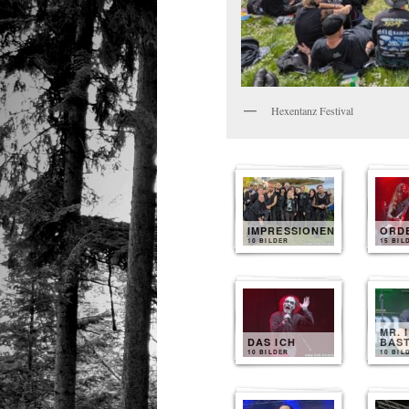
Hexentanz Festival
IMPRESSIONEN
ORD
10 BILDER
15 BIL
MR. 
DAS ICH
BAS
10 BILDER
10 BIL