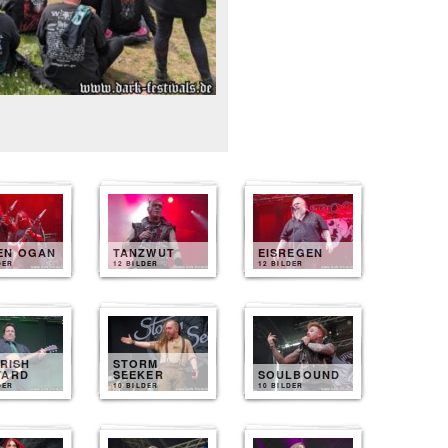
EN OGAN
TANZWUT
EISREGEN
DER
12 BILDER
12 BILDER
IRISH
STORM
TARD
SEEKER
SOULBOUND
DER
10 BILDER
10 BILDER