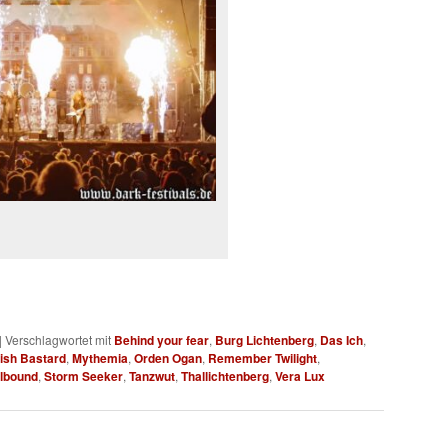
|
Verschlagwortet mit
Behind your fear
,
Burg Lichtenberg
,
Das Ich
,
rish Bastard
,
Mythemia
,
Orden Ogan
,
Remember Twilight
,
lbound
,
Storm Seeker
,
Tanzwut
,
Thallichtenberg
,
Vera Lux