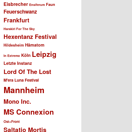
Eisbrecher
Faun
Ensiferum
Feuerschwanz
Frankfurt
Harakiri For The Sky
Hexentanz Festival
Hämatom
Hildesheim
Leipzig
Köln
In Extremo
Letzte Instanz
Lord Of The Lost
M'era Luna Festival
Mannheim
Mono Inc.
MS Connexion
Ost+Front
Saltatio Mortis