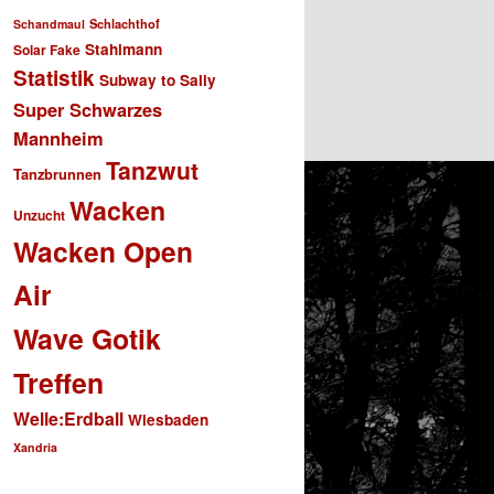
Schlachthof
Schandmaul
Stahlmann
Solar Fake
Statistik
Subway to Sally
Super Schwarzes
Mannheim
Tanzwut
Tanzbrunnen
Wacken
Unzucht
Wacken Open
Air
Wave Gotik
Treffen
Welle:Erdball
Wiesbaden
Xandria