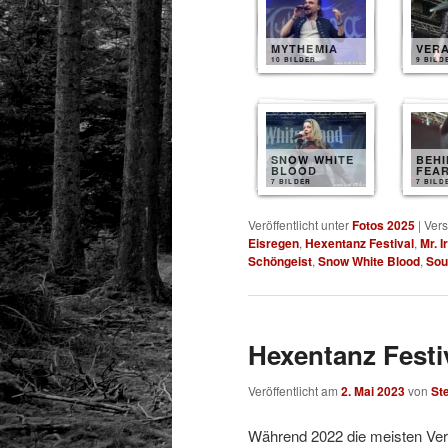
MYTHEMIA
VERA
10 BILDER
9 BILD
SNOW WHITE
BEH
BLOOD
FEA
7 BILDER
7 BILD
Veröffentlicht unter
Fotos 2025
|
Vers
Eisregen
,
Hexentanz Festival
,
Mr. I
Schöngeist
,
Snow White Blood
,
Sou
Hexentanz Festiv
Veröffentlicht am
2. Mai 2023
von
St
Während 2022 die meisten Ver