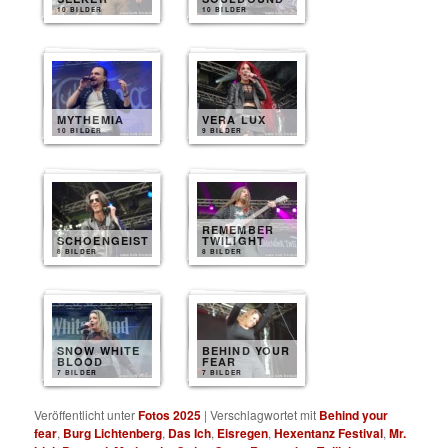
10 BILDER
10 BILDER
MYTHEMIA
VERA LUX
10 BILDER
9 BILDER
REMEMBER
SCHOENGEIST
TWILIGHT
8 BILDER
8 BILDER
SNOW WHITE
BEHIND YOUR
BLOOD
FEAR
7 BILDER
7 BILDER
Veröffentlicht unter
Fotos 2025
|
Verschlagwortet mit
Behind your
fear
,
Burg Lichtenberg
,
Das Ich
,
Eisregen
,
Hexentanz Festival
,
Mr.