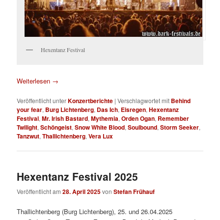
Hexentanz Festival
Weiterlesen
→
Veröffentlicht unter
Konzertberichte
|
Verschlagwortet mit
Behind
your fear
,
Burg Lichtenberg
,
Das Ich
,
Eisregen
,
Hexentanz
Festival
,
Mr. Irish Bastard
,
Mythemia
,
Orden Ogan
,
Remember
Twilight
,
Schöngeist
,
Snow White Blood
,
Soulbound
,
Storm Seeker
,
Tanzwut
,
Thallichtenberg
,
Vera Lux
Hexentanz Festival 2025
Veröffentlicht am
28. April 2025
von
Stefan Frühauf
Thallichtenberg (Burg Lichtenberg), 25. und 26.04.2025