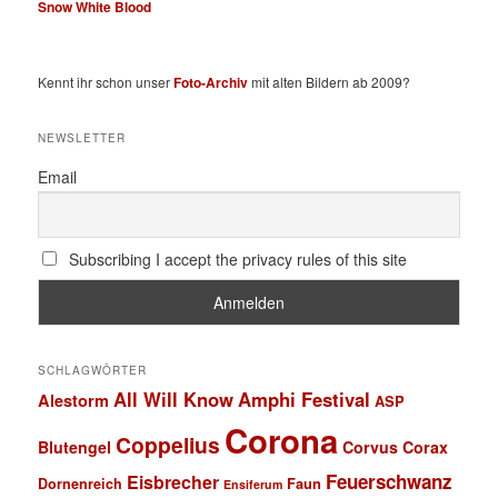
Snow White Blood
Kennt ihr schon unser
Foto-Archiv
mit alten Bildern ab 2009?
NEWSLETTER
Email
Subscribing I accept the privacy rules of this site
SCHLAGWÖRTER
All Will Know
Amphi Festival
Alestorm
ASP
Corona
Coppelius
Blutengel
Corvus Corax
Feuerschwanz
Eisbrecher
Faun
Dornenreich
Ensiferum