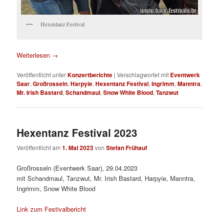
Hexentanz Festival
Weiterlesen
→
Veröffentlicht unter
Konzertberichte
|
Verschlagwortet mit
Eventwerk
Saar
,
Großrosseln
,
Harpyie
,
Hexentanz Festival
,
Ingrimm
,
Manntra
,
Mr. Irish Bastard
,
Schandmaul
,
Snow White Blood
,
Tanzwut
Hexentanz Festival 2023
Veröffentlicht am
1. Mai 2023
von
Stefan Frühauf
Großrosseln (Eventwerk Saar), 29.04.2023
mit Schandmaul, Tanzwut, Mr. Irish Bastard, Harpyie, Manntra,
Ingrimm, Snow White Blood
Link zum Festivalbericht