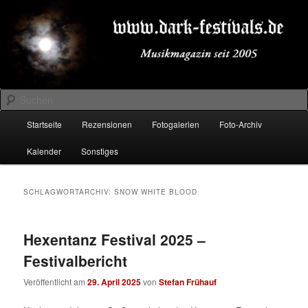
Zum
Zum
Musikmagazin seit 2005
primären
sekundären
Inhalt
Inhalt
springen
springen
DARK-FESTIVALS.DE
Suchen
Hauptmenü
Startseite
Rezensionen
Fotogalerien
Foto-Archiv
Kalender
Sonstiges
SCHLAGWORTARCHIV:
SNOW WHITE BLOOD
Hexentanz Festival 2025 –
Festivalbericht
Veröffentlicht am
29. April 2025
von
Stefan Frühauf