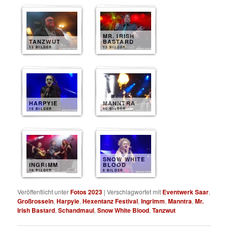
MR. IRISH
TANZWUT
BASTARD
13 BILDER
13 BILDER
HARPYIE
MANNTRA
10 BILDER
10 BILDER
SNOW WHITE
INGRIMM
BLOOD
10 BILDER
8 BILDER
Veröffentlicht unter
Fotos 2023
|
Verschlagwortet mit
Eventwerk Saar
,
Großrosseln
,
Harpyie
,
Hexentanz Festival
,
Ingrimm
,
Manntra
,
Mr.
Irish Bastard
,
Schandmaul
,
Snow White Blood
,
Tanzwut