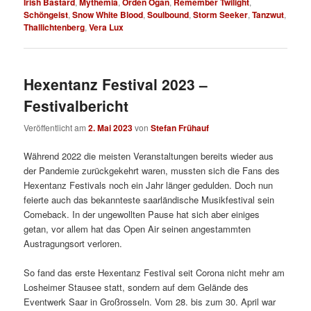
Irish Bastard
,
Mythemia
,
Orden Ogan
,
Remember Twilight
,
Schöngeist
,
Snow White Blood
,
Soulbound
,
Storm Seeker
,
Tanzwut
,
Thallichtenberg
,
Vera Lux
Hexentanz Festival 2023 –
Festivalbericht
Veröffentlicht am
2. Mai 2023
von
Stefan Frühauf
Während 2022 die meisten Veranstaltungen bereits wieder aus
der Pandemie zurückgekehrt waren, mussten sich die Fans des
Hexentanz Festivals noch ein Jahr länger gedulden. Doch nun
feierte auch das bekannteste saarländische Musikfestival sein
Comeback. In der ungewollten Pause hat sich aber einiges
getan, vor allem hat das Open Air seinen angestammten
Austragungsort verloren.
So fand das erste Hexentanz Festival seit Corona nicht mehr am
Losheimer Stausee statt, sondern auf dem Gelände des
Eventwerk Saar in Großrosseln. Vom 28. bis zum 30. April war