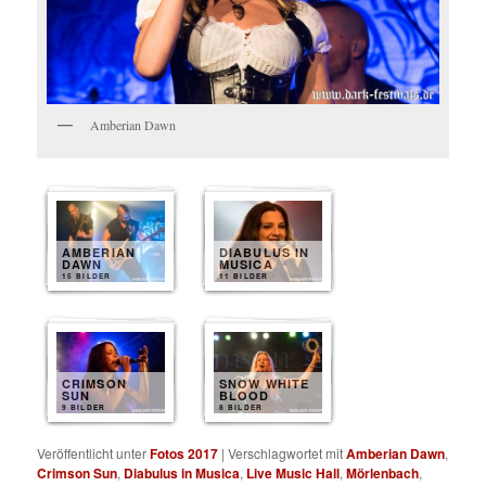
Amberian Dawn
AMBERIAN
DIABULUS IN
DAWN
MUSICA
15 BILDER
11 BILDER
CRIMSON
SNOW WHITE
SUN
BLOOD
9 BILDER
8 BILDER
Veröffentlicht unter
Fotos 2017
|
Verschlagwortet mit
Amberian Dawn
,
Crimson Sun
,
Diabulus in Musica
,
Live Music Hall
,
Mörlenbach
,