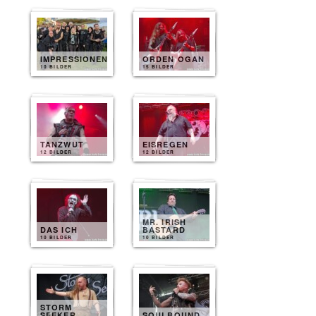
IMPRESSIONEN
ORDEN OGAN
10 BILDER
15 BILDER
TANZWUT
EISREGEN
12 BILDER
12 BILDER
MR. IRISH
DAS ICH
BASTARD
10 BILDER
10 BILDER
STORM
SEEKER
SOULBOUND