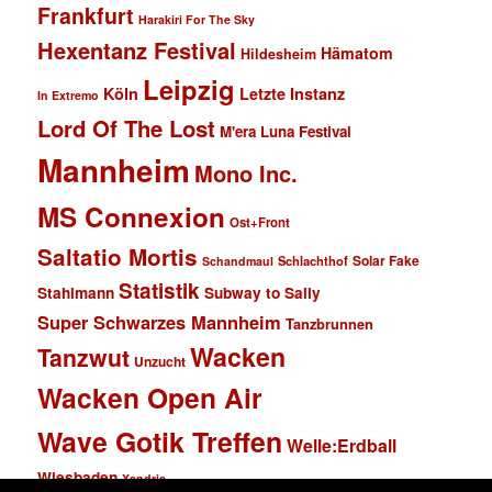
Frankfurt
Harakiri For The Sky
Hexentanz Festival
Hämatom
Hildesheim
Leipzig
Köln
Letzte Instanz
In Extremo
Lord Of The Lost
M'era Luna Festival
Mannheim
Mono Inc.
MS Connexion
Ost+Front
Saltatio Mortis
Solar Fake
Schlachthof
Schandmaul
Statistik
Stahlmann
Subway to Sally
Super Schwarzes Mannheim
Tanzbrunnen
Wacken
Tanzwut
Unzucht
Wacken Open Air
Wave Gotik Treffen
Welle:Erdball
Wiesbaden
Xandria