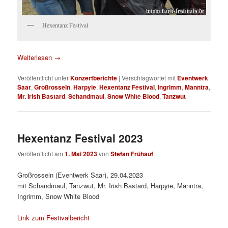
Hexentanz Festival
Weiterlesen
→
Veröffentlicht unter
Konzertberichte
|
Verschlagwortet mit
Eventwerk
Saar
,
Großrosseln
,
Harpyie
,
Hexentanz Festival
,
Ingrimm
,
Manntra
,
Mr. Irish Bastard
,
Schandmaul
,
Snow White Blood
,
Tanzwut
Hexentanz Festival 2023
Veröffentlicht am
1. Mai 2023
von
Stefan Frühauf
Großrosseln (Eventwerk Saar), 29.04.2023
mit Schandmaul, Tanzwut, Mr. Irish Bastard, Harpyie, Manntra,
Ingrimm, Snow White Blood
Link zum Festivalbericht