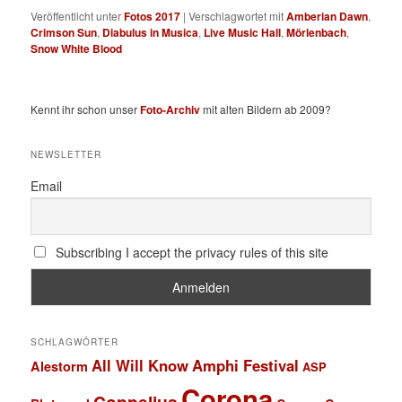
Veröffentlicht unter
Fotos 2017
|
Verschlagwortet mit
Amberian Dawn
,
Crimson Sun
,
Diabulus in Musica
,
Live Music Hall
,
Mörlenbach
,
Snow White Blood
Kennt ihr schon unser
Foto-Archiv
mit alten Bildern ab 2009?
NEWSLETTER
Email
Subscribing I accept the privacy rules of this site
SCHLAGWÖRTER
All Will Know
Amphi Festival
Alestorm
ASP
Corona
Coppelius