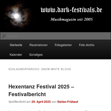
Zum
Zum
Musikmagazin seit 2005
primären
sekundären
Inhalt
Inhalt
springen
springen
DARK-FESTIVALS.DE
Suchen
Hauptmenü
Startseite
Rezensionen
Fotogalerien
Foto-Archiv
Kalender
Sonstiges
SCHLAGWORTARCHIV:
SNOW WHITE BLOOD
Hexentanz Festival 2025 –
Festivalbericht
Veröffentlicht am
29. April 2025
von
Stefan Frühauf