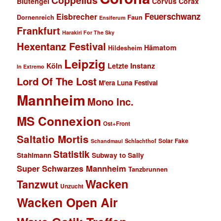
Blutengel
Corvus Corax
Feuerschwanz
Eisbrecher
Faun
Dornenreich
Ensiferum
Frankfurt
Harakiri For The Sky
Hexentanz Festival
Hämatom
Hildesheim
Leipzig
Köln
Letzte Instanz
In Extremo
Lord Of The Lost
M'era Luna Festival
Mannheim
Mono Inc.
MS Connexion
Ost+Front
Saltatio Mortis
Solar Fake
Schlachthof
Schandmaul
Statistik
Stahlmann
Subway to Sally
Super Schwarzes Mannheim
Tanzbrunnen
Wacken
Tanzwut
Unzucht
Wacken Open Air