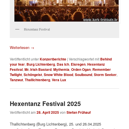
Hexentanz Festival
Weiterlesen
→
Veröffentlicht unter
Konzertberichte
|
Verschlagwortet mit
Behind
your fear
,
Burg Lichtenberg
,
Das Ich
,
Eisregen
,
Hexentanz
Festival
,
Mr. Irish Bastard
,
Mythemia
,
Orden Ogan
,
Remember
Twilight
,
Schöngeist
,
Snow White Blood
,
Soulbound
,
Storm Seeker
,
Tanzwut
,
Thallichtenberg
,
Vera Lux
Hexentanz Festival 2025
Veröffentlicht am
28. April 2025
von
Stefan Frühauf
Thallichtenberg (Burg Lichtenberg), 25. und 26.04.2025