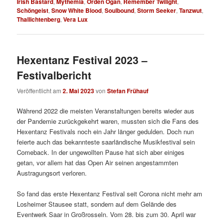
Irish Bastard
,
Mythemia
,
Orden Ogan
,
Remember Twilight
,
Schöngeist
,
Snow White Blood
,
Soulbound
,
Storm Seeker
,
Tanzwut
,
Thallichtenberg
,
Vera Lux
Hexentanz Festival 2023 –
Festivalbericht
Veröffentlicht am
2. Mai 2023
von
Stefan Frühauf
Während 2022 die meisten Veranstaltungen bereits wieder aus
der Pandemie zurückgekehrt waren, mussten sich die Fans des
Hexentanz Festivals noch ein Jahr länger gedulden. Doch nun
feierte auch das bekannteste saarländische Musikfestival sein
Comeback. In der ungewollten Pause hat sich aber einiges
getan, vor allem hat das Open Air seinen angestammten
Austragungsort verloren.
So fand das erste Hexentanz Festival seit Corona nicht mehr am
Losheimer Stausee statt, sondern auf dem Gelände des
Eventwerk Saar in Großrosseln. Vom 28. bis zum 30. April war