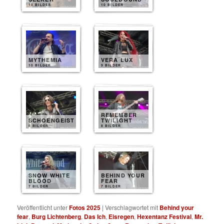
10 BILDER
10 BILDER
MYTHEMIA
VERA LUX
10 BILDER
9 BILDER
REMEMBER
SCHOENGEIST
TWILIGHT
8 BILDER
8 BILDER
SNOW WHITE
BEHIND YOUR
BLOOD
FEAR
7 BILDER
7 BILDER
Veröffentlicht unter
Fotos 2025
|
Verschlagwortet mit
Behind your
fear
,
Burg Lichtenberg
,
Das Ich
,
Eisregen
,
Hexentanz Festival
,
Mr.