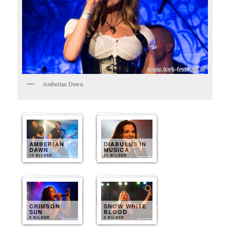
Amberian Dawn
AMBERIAN
DIABULUS IN
DAWN
MUSICA
15 BILDER
11 BILDER
CRIMSON
SNOW WHITE
SUN
BLOOD
9 BILDER
8 BILDER