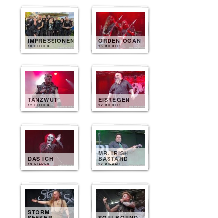
IMPRESSIONEN
ORDEN OGAN
10 BILDER
15 BILDER
TANZWUT
EISREGEN
12 BILDER
12 BILDER
MR. IRISH
DAS ICH
BASTARD
10 BILDER
10 BILDER
STORM
SEEKER
SOULBOUND