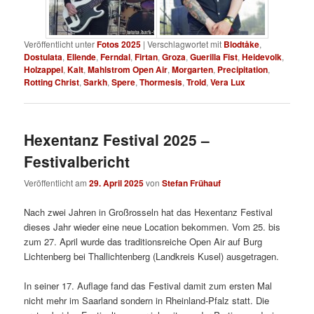
Veröffentlicht unter
Fotos 2025
|
Verschlagwortet mit
Blodtåke
,
Dostulata
,
Ellende
,
Ferndal
,
Firtan
,
Groza
,
Guerilla Fist
,
Heidevolk
,
Holzappel
,
Kalt
,
Mahlstrom Open Air
,
Morgarten
,
Precipitation
,
Rotting Christ
,
Sarkh
,
Spere
,
Thormesis
,
Trold
,
Vera Lux
Hexentanz Festival 2025 –
Festivalbericht
Veröffentlicht am
29. April 2025
von
Stefan Frühauf
Nach zwei Jahren in Großrosseln hat das Hexentanz Festival
dieses Jahr wieder eine neue Location bekommen. Vom 25. bis
zum 27. April wurde das traditionsreiche Open Air auf Burg
Lichtenberg bei Thallichtenberg (Landkreis Kusel) ausgetragen.
In seiner 17. Auflage fand das Festival damit zum ersten Mal
nicht mehr im Saarland sondern in Rheinland-Pfalz statt. Die