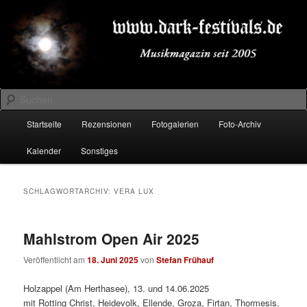
Zum
Zum
Musikmagazin seit 2005
primären
sekundären
Inhalt
Inhalt
springen
springen
DARK-FESTIVALS.DE
Suchen
Hauptmenü
Startseite
Rezensionen
Fotogalerien
Foto-Archiv
Kalender
Sonstiges
SCHLAGWORTARCHIV:
VERA LUX
Mahlstrom Open Air 2025
Veröffentlicht am
18. Juni 2025
von
Stefan Frühauf
Holzappel (Am Herthasee), 13. und 14.06.2025
mit Rotting Christ, Heidevolk, Ellende, Groza, Firtan, Thormesis,