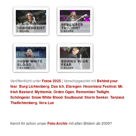
REMEMBER
SCHOENGEIST
TWILIGHT
8 BILDER
8 BILDER
SNOW WHITE
BEHIND YOUR
BLOOD
FEAR
7 BILDER
7 BILDER
Veröffentlicht unter
Fotos 2025
|
Verschlagwortet mit
Behind your
fear
,
Burg Lichtenberg
,
Das Ich
,
Eisregen
,
Hexentanz Festival
,
Mr.
Irish Bastard
,
Mythemia
,
Orden Ogan
,
Remember Twilight
,
Schöngeist
,
Snow White Blood
,
Soulbound
,
Storm Seeker
,
Tanzwut
,
Thallichtenberg
,
Vera Lux
Kennt ihr schon unser
Foto-Archiv
mit alten Bildern ab 2009?