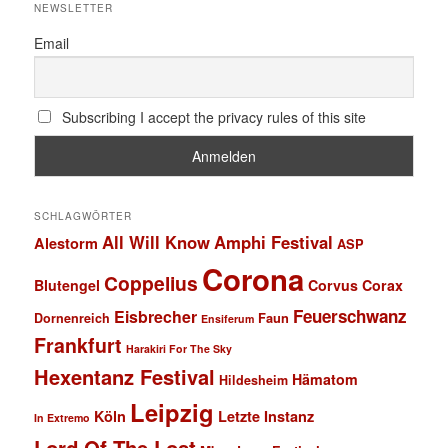
NEWSLETTER
Email
Subscribing I accept the privacy rules of this site
SCHLAGWÖRTER
All Will Know
Amphi Festival
Alestorm
ASP
Corona
Coppelius
Blutengel
Corvus Corax
Feuerschwanz
Eisbrecher
Faun
Dornenreich
Ensiferum
Frankfurt
Harakiri For The Sky
Hexentanz Festival
Hämatom
Hildesheim
Leipzig
Köln
Letzte Instanz
In Extremo
Lord Of The Lost