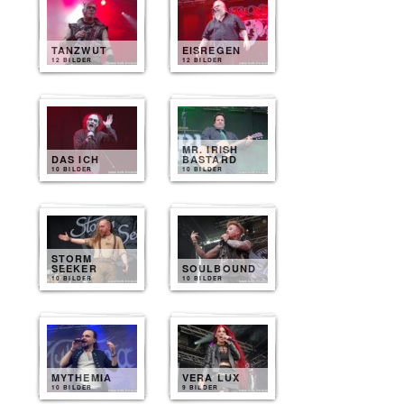
TANZWUT
EISREGEN
12 BILDER
12 BILDER
MR. IRISH
DAS ICH
BASTARD
10 BILDER
10 BILDER
STORM
SEEKER
SOULBOUND
10 BILDER
10 BILDER
MYTHEMIA
VERA LUX
10 BILDER
9 BILDER