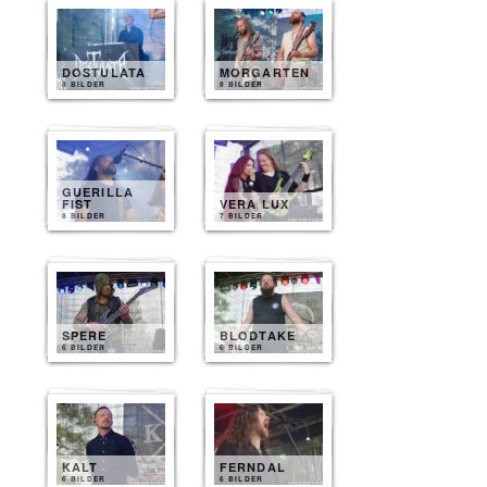
DOSTULATA
MORGARTEN
8 BILDER
8 BILDER
GUERILLA
FIST
VERA LUX
8 BILDER
7 BILDER
SPERE
BLODTAKE
6 BILDER
6 BILDER
KALT
FERNDAL
6 BILDER
6 BILDER