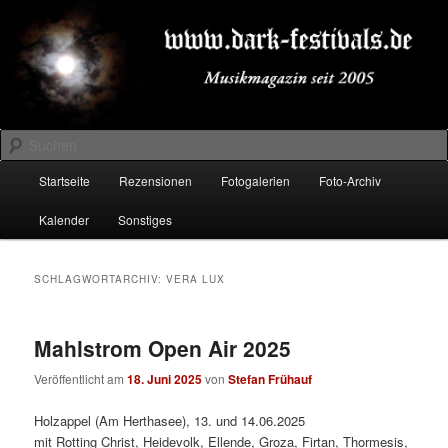
Zum
Zum
Musikmagazin seit 2005
primären
sekundären
Inhalt
Inhalt
springen
springen
DARK-FESTIVALS.DE
Suchen
Hauptmenü
Startseite
Rezensionen
Fotogalerien
Foto-Archiv
Kalender
Sonstiges
SCHLAGWORTARCHIV:
VERA LUX
Mahlstrom Open Air 2025
Veröffentlicht am
18. Juni 2025
von
Stefan Frühauf
Holzappel (Am Herthasee), 13. und 14.06.2025
mit Rotting Christ, Heidevolk, Ellende, Groza, Firtan, Thormesis,