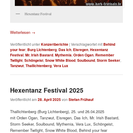
Hexentanz Festival
Weiterlesen
→
Veröffentlicht unter
Konzertberichte
|
Verschlagwortet mit
Behind
your fear
,
Burg Lichtenberg
,
Das Ich
,
Eisregen
,
Hexentanz
Festival
,
Mr. Irish Bastard
,
Mythemia
,
Orden Ogan
,
Remember
Twilight
,
Schöngeist
,
Snow White Blood
,
Soulbound
,
Storm Seeker
,
Tanzwut
,
Thallichtenberg
,
Vera Lux
Hexentanz Festival 2025
Veröffentlicht am
28. April 2025
von
Stefan Frühauf
Thallichtenberg (Burg Lichtenberg), 25. und 26.04.2025
mit Orden Ogan, Tanzwut, Eisregen, Das Ich, Mr. Irish Bastard,
Storm Seeker, Soulbound, Mythemia, Vera Lux, Schöngeist,
Remember Twilight, Snow White Blood, Behind your fear