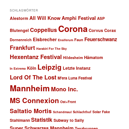
SCHLAGWÖRTER
All Will Know
Amphi Festival
Alestorm
ASP
Corona
Coppelius
Blutengel
Corvus Corax
Feuerschwanz
Eisbrecher
Faun
Dornenreich
Ensiferum
Frankfurt
Harakiri For The Sky
Hexentanz Festival
Hämatom
Hildesheim
Leipzig
Köln
Letzte Instanz
In Extremo
Lord Of The Lost
M'era Luna Festival
Mannheim
Mono Inc.
MS Connexion
Ost+Front
Saltatio Mortis
Solar Fake
Schlachthof
Schandmaul
Statistik
Stahlmann
Subway to Sally
Super Schwarzes Mannheim
Tanzbrunnen