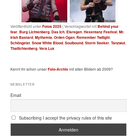
Veröffentlicht unter
Fotos 2025
|
Verschlagwortet mit
Behind your
fear
,
Burg Lichtenberg
,
Das Ich
,
Eisregen
,
Hexentanz Festival
,
Mr.
Irish Bastard
,
Mythemia
,
Orden Ogan
,
Remember Twilight
,
Schöngeist
,
Snow White Blood
,
Soulbound
,
Storm Seeker
,
Tanzwut
,
Thallichtenberg
,
Vera Lux
Kennt ihr schon unser
Foto-Archiv
mit alten Bildern ab 2009?
NEWSLETTER
Email
Subscribing I accept the privacy rules of this site