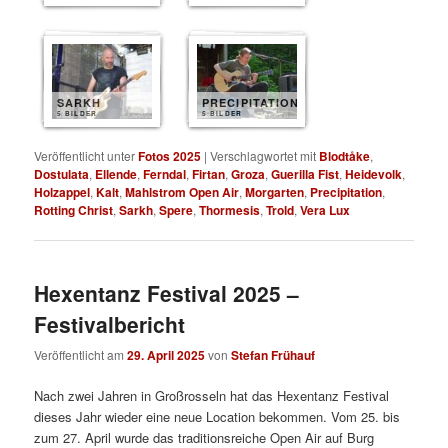
SARKH
PRECIPITATION
5 BILDER
5 BILDER
Veröffentlicht unter
Fotos 2025
|
Verschlagwortet mit
Blodtåke
,
Dostulata
,
Ellende
,
Ferndal
,
Firtan
,
Groza
,
Guerilla Fist
,
Heidevolk
,
Holzappel
,
Kalt
,
Mahlstrom Open Air
,
Morgarten
,
Precipitation
,
Rotting Christ
,
Sarkh
,
Spere
,
Thormesis
,
Trold
,
Vera Lux
Hexentanz Festival 2025 –
Festivalbericht
Veröffentlicht am
29. April 2025
von
Stefan Frühauf
Nach zwei Jahren in Großrosseln hat das Hexentanz Festival
dieses Jahr wieder eine neue Location bekommen. Vom 25. bis
zum 27. April wurde das traditionsreiche Open Air auf Burg