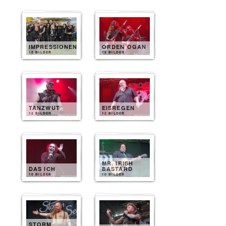
IMPRESSIONEN
ORDEN OGAN
10 BILDER
15 BILDER
TANZWUT
EISREGEN
12 BILDER
12 BILDER
MR. IRISH
DAS ICH
BASTARD
10 BILDER
10 BILDER
STORM