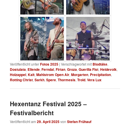
Veröffentlicht unter
Fotos 2025
|
Verschlagwortet mit
Blodtåke
,
Dostulata
,
Ellende
,
Ferndal
,
Firtan
,
Groza
,
Guerilla Fist
,
Heidevolk
,
Holzappel
,
Kalt
,
Mahlstrom Open Air
,
Morgarten
,
Precipitation
,
Rotting Christ
,
Sarkh
,
Spere
,
Thormesis
,
Trold
,
Vera Lux
Hexentanz Festival 2025 –
Festivalbericht
Veröffentlicht am
29. April 2025
von
Stefan Frühauf