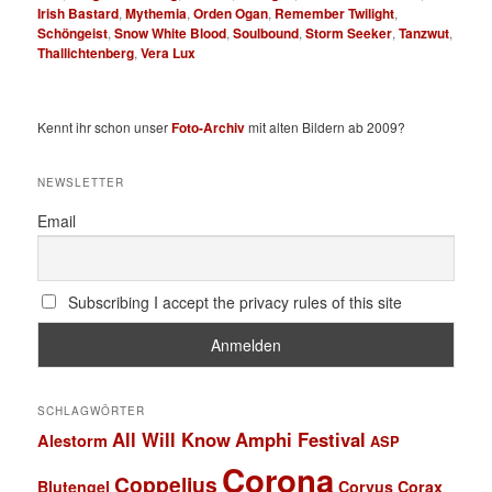
Irish Bastard
,
Mythemia
,
Orden Ogan
,
Remember Twilight
,
Schöngeist
,
Snow White Blood
,
Soulbound
,
Storm Seeker
,
Tanzwut
,
Thallichtenberg
,
Vera Lux
Kennt ihr schon unser
Foto-Archiv
mit alten Bildern ab 2009?
NEWSLETTER
Email
Subscribing I accept the privacy rules of this site
SCHLAGWÖRTER
All Will Know
Amphi Festival
Alestorm
ASP
Corona
Coppelius
Blutengel
Corvus Corax