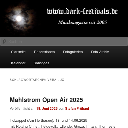
Zum
Zum
Musikmagazin seit 2005
primären
sekundären
Inhalt
Inhalt
springen
springen
DARK-FESTIVALS.DE
Suchen
Hauptmenü
Startseite
Rezensionen
Fotogalerien
Foto-Archiv
Kalender
Sonstiges
SCHLAGWORTARCHIV:
VERA LUX
Mahlstrom Open Air 2025
Veröffentlicht am
18. Juni 2025
von
Stefan Frühauf
Holzappel (Am Herthasee), 13. und 14.06.2025
mit Rotting Christ, Heidevolk, Ellende, Groza, Firtan, Thormesis,