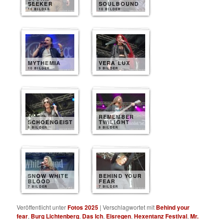
SEEKER
SOULBOUND
10 BILDER
10 BILDER
MYTHEMIA
VERA LUX
10 BILDER
9 BILDER
REMEMBER
SCHOENGEIST
TWILIGHT
8 BILDER
8 BILDER
SNOW WHITE
BEHIND YOUR
BLOOD
FEAR
7 BILDER
7 BILDER
Veröffentlicht unter
Fotos 2025
|
Verschlagwortet mit
Behind your
fear
,
Burg Lichtenberg
,
Das Ich
,
Eisregen
,
Hexentanz Festival
,
Mr.