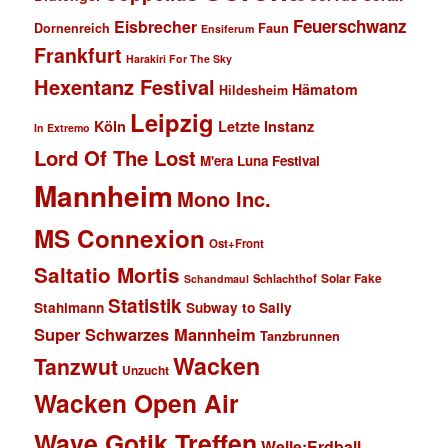
Feuerschwanz
Eisbrecher
Faun
Dornenreich
Ensiferum
Frankfurt
Harakiri For The Sky
Hexentanz Festival
Hämatom
Hildesheim
Leipzig
Köln
Letzte Instanz
In Extremo
Lord Of The Lost
M'era Luna Festival
Mannheim
Mono Inc.
MS Connexion
Ost+Front
Saltatio Mortis
Solar Fake
Schlachthof
Schandmaul
Statistik
Stahlmann
Subway to Sally
Super Schwarzes Mannheim
Tanzbrunnen
Wacken
Tanzwut
Unzucht
Wacken Open Air
Wave Gotik Treffen
Welle:Erdball