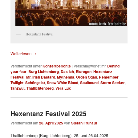
Hexentanz Festival
Weiterlesen
→
Veröffentlicht unter
Konzertberichte
|
Verschlagwortet mit
Behind
your fear
,
Burg Lichtenberg
,
Das Ich
,
Eisregen
,
Hexentanz
Festival
,
Mr. Irish Bastard
,
Mythemia
,
Orden Ogan
,
Remember
Twilight
,
Schöngeist
,
Snow White Blood
,
Soulbound
,
Storm Seeker
,
Tanzwut
,
Thallichtenberg
,
Vera Lux
Hexentanz Festival 2025
Veröffentlicht am
28. April 2025
von
Stefan Frühauf
Thallichtenberg (Burg Lichtenberg), 25. und 26.04.2025