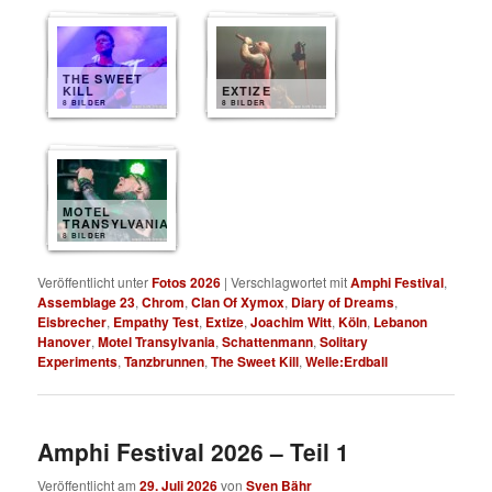
THE SWEET
KILL
EXTIZE
8 BILDER
8 BILDER
MOTEL
TRANSYLVANIA
8 BILDER
Veröffentlicht unter
Fotos 2026
|
Verschlagwortet mit
Amphi Festival
,
Assemblage 23
,
Chrom
,
Clan Of Xymox
,
Diary of Dreams
,
Eisbrecher
,
Empathy Test
,
Extize
,
Joachim Witt
,
Köln
,
Lebanon
Hanover
,
Motel Transylvania
,
Schattenmann
,
Solitary
Experiments
,
Tanzbrunnen
,
The Sweet Kill
,
Welle:Erdball
Amphi Festival 2026 – Teil 1
Veröffentlicht am
29. Juli 2026
von
Sven Bähr