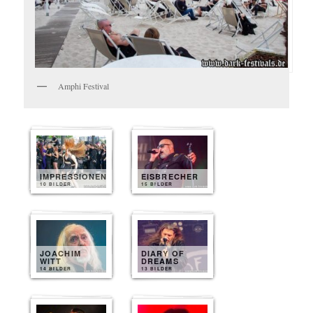
Amphi Festival
IMPRESSIONEN
EISBRECHER
10 BILDER
15 BILDER
JOACHIM
DIARY OF
WITT
DREAMS
14 BILDER
13 BILDER