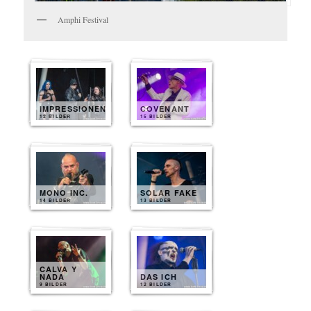
Amphi Festival
IMPRESSIONEN
COVENANT
12 BILDER
15 BILDER
MONO INC.
SOLAR FAKE
14 BILDER
13 BILDER
CALVA Y
NADA
DAS ICH
9 BILDER
12 BILDER