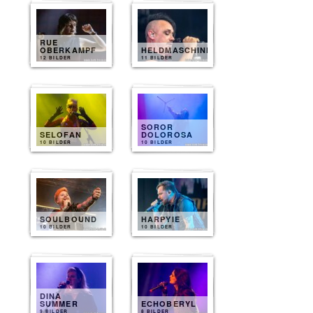
RUE
OBERKAMPF
HELDMASCHINE
12 BILDER
11 BILDER
SOROR
SELOFAN
DOLOROSA
10 BILDER
10 BILDER
SOULBOUND
HARPYIE
10 BILDER
10 BILDER
DINA
SUMMER
ECHOBERYL
9 BILDER
8 BILDER