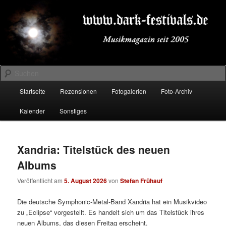
Zum
Zum
Musikmagazin seit 2005
primären
sekundären
Inhalt
Inhalt
springen
springen
DARK-FESTIVALS.DE
Suchen
Hauptmenü
Startseite
Rezensionen
Fotogalerien
Foto-Archiv
Kalender
Sonstiges
Xandria: Titelstück des neuen
Albums
Veröffentlicht am
5. August 2026
von
Stefan Frühauf
Die deutsche Symphonic-Metal-Band Xandria hat ein Musikvideo
zu „Eclipse“ vorgestellt. Es handelt sich um das Titelstück ihres
neuen Albums, das diesen Freitag erscheint.