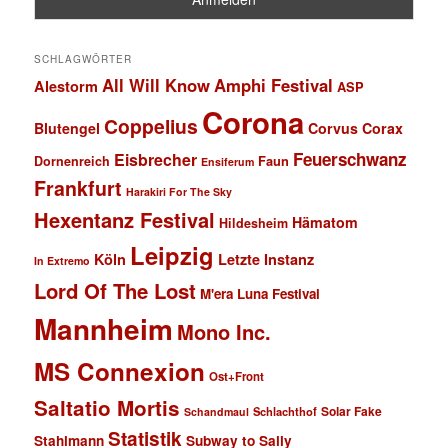
SCHLAGWÖRTER
All Will Know
Amphi Festival
Alestorm
ASP
Corona
Coppelius
Blutengel
Corvus Corax
Feuerschwanz
Eisbrecher
Faun
Dornenreich
Ensiferum
Frankfurt
Harakiri For The Sky
Hexentanz Festival
Hämatom
Hildesheim
Leipzig
Köln
Letzte Instanz
In Extremo
Lord Of The Lost
M'era Luna Festival
Mannheim
Mono Inc.
MS Connexion
Ost+Front
Saltatio Mortis
Solar Fake
Schlachthof
Schandmaul
Statistik
Stahlmann
Subway to Sally