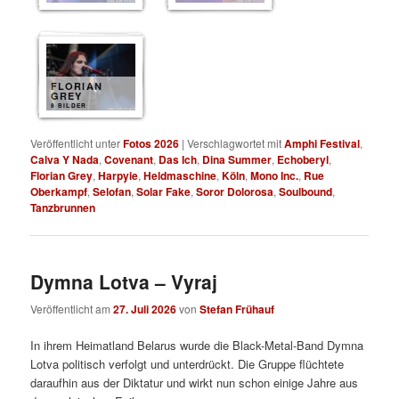
FLORIAN
GREY
8 BILDER
Veröffentlicht unter
Fotos 2026
|
Verschlagwortet mit
Amphi Festival
,
Calva Y Nada
,
Covenant
,
Das Ich
,
Dina Summer
,
Echoberyl
,
Florian Grey
,
Harpyie
,
Heldmaschine
,
Köln
,
Mono Inc.
,
Rue
Oberkampf
,
Selofan
,
Solar Fake
,
Soror Dolorosa
,
Soulbound
,
Tanzbrunnen
Dymna Lotva – Vyraj
Veröffentlicht am
27. Juli 2026
von
Stefan Frühauf
In ihrem Heimatland Belarus wurde die Black-Metal-Band Dymna
Lotva politisch verfolgt und unterdrückt. Die Gruppe flüchtete
daraufhin aus der Diktatur und wirkt nun schon einige Jahre aus