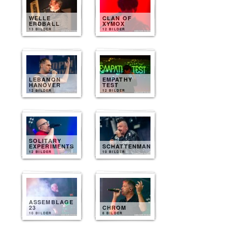
WELLE
CLAN OF
ERDBALL
XYMOX
13 BILDER
12 BILDER
LEBANON
EMPATHY
HANOVER
TEST
12 BILDER
12 BILDER
SOLITARY
EXPERIMENTS
SCHATTENMANN
12 BILDER
10 BILDER
ASSEMBLAGE
23
CHROM
10 BILDER
8 BILDER