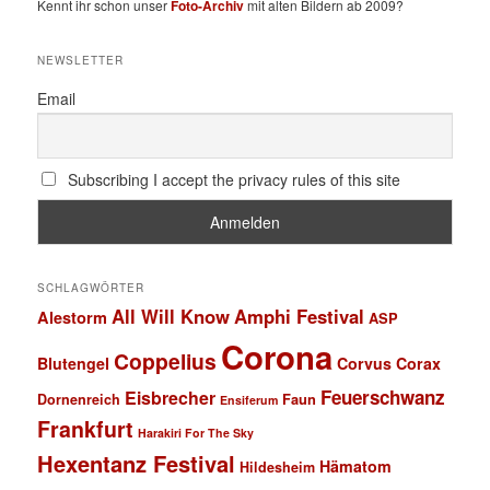
Kennt ihr schon unser
Foto-Archiv
mit alten Bildern ab 2009?
NEWSLETTER
Email
Subscribing I accept the privacy rules of this site
SCHLAGWÖRTER
All Will Know
Amphi Festival
Alestorm
ASP
Corona
Coppelius
Blutengel
Corvus Corax
Feuerschwanz
Eisbrecher
Faun
Dornenreich
Ensiferum
Frankfurt
Harakiri For The Sky
Hexentanz Festival
Hämatom
Hildesheim