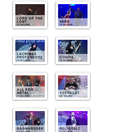
LORD OF THE
LOST
VARG
15 BILDER
15 BILDER
LACRIMAS
PROFUNDERE
DOGMA
14 BILDER
13 BILDER
ALL FOR
METAL
ASENBLUT
13 BILDER
12 BILDER
RAGNAROEEK
RELIQUIAE
12 BILDER
10 BILDER