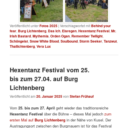
Veröffentlicht unter
Fotos 2025
|
Verschlagwortet mit
Behind your
fear
,
Burg Lichtenberg
,
Das Ich
,
Eisregen
,
Hexentanz Festival
,
Mr.
Irish Bastard
,
Mythemia
,
Orden Ogan
,
Remember Twilight
,
Schöngeist
,
Snow White Blood
,
Soulbound
,
Storm Seeker
,
Tanzwut
,
Thallichtenberg
,
Vera Lux
Hexentanz Festival vom 25.
bis zum 27.04. auf Burg
Lichtenberg
Veröffentlicht am
20. Januar 2025
von
Stefan Frühauf
Vom
25. bis zum 27. April
geht wieder das traditionsreiche
Hexentanz Festival
über die Bühne – dieses Mal jedoch
zum
ersten Mal auf
Burg Lichtenberg
in der Nähe von Kusel. Der
Austragungsort zwischen den Burgmauern ist für das Festival