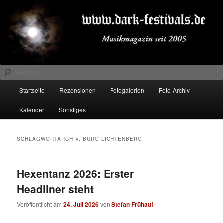
Zum
Zum
Musikmagazin seit 2005
primären
sekundären
Inhalt
Inhalt
springen
springen
DARK-FESTIVALS.DE
Suchen
Hauptmenü
Startseite
Rezensionen
Fotogalerien
Foto-Archiv
Kalender
Sonstiges
SCHLAGWORTARCHIV:
BURG LICHTENBERG
Hexentanz 2026: Erster
Headliner steht
Veröffentlicht am
24. Juli 2026
von
Stefan Frühauf