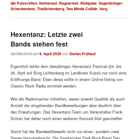
die Pulveraffen
,
Nathanael
,
Ragnaröek
,
Reliquiae
,
Sagenbringer
,
Scherbentanz
,
Thallichtenberg
,
Two Minds Collide
,
Varg
Hexentanz: Letzte zwei
Bands stehen fest
Veröffentlicht am
9. April 2026
von
Stefan Frühauf
Eigentlich fehlte dem diesjährigen Hexentanz Festival (24. bis
26. April auf Burg Lichtenberg im Landkreis Kusel) nur noch eine
Eröffnungs-Band. Eben diese sollte in einem Online-Voting von
Classic Rock Radio ermittelt werden.
Wie die Radiomacher mitteilten, waren sowohl Qualität als auch
Anzahl der eingehenden Bandbewerbungen aber deutlich über
den Erwartungen. Das Hexentanz-Team um Veranstalter Frank
Schulz hat daher noch einen weiteren Konzert-Slot geschaffen.
Somit hat der Bandwettbewerb nicht nur einen, sondern zwei
Sieger hervorgebracht: Die Saarbrücker Dark-Rock-Band Two