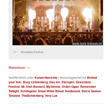
Hexentanz Festival
Weiterlesen
→
Veröffentlicht unter
Konzertberichte
|
Verschlagwortet mit
Behind
your fear
,
Burg Lichtenberg
,
Das Ich
,
Eisregen
,
Hexentanz
Festival
,
Mr. Irish Bastard
,
Mythemia
,
Orden Ogan
,
Remember
Twilight
,
Schöngeist
,
Snow White Blood
,
Soulbound
,
Storm Seeker
,
Tanzwut
,
Thallichtenberg
,
Vera Lux