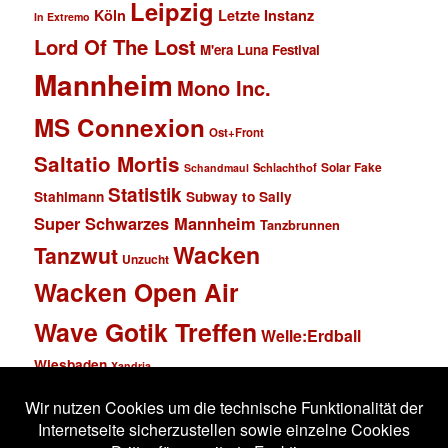
Leipzig
Köln
Letzte Instanz
In Extremo
Lord Of The Lost
M'era Luna Festival
Mannheim
Mono Inc.
MS Connexion
Ost+Front
Saltatio Mortis
Solar Fake
Schlachthof
Schandmaul
Statistik
Stahlmann
Subway to Sally
Super Schwarzes Mannheim
Tanzbrunnen
Wacken
Tanzwut
Unzucht
Wacken Open Air
Wave Gotik Treffen
Welle:Erdball
Wiesbaden
Xandria
Impressum