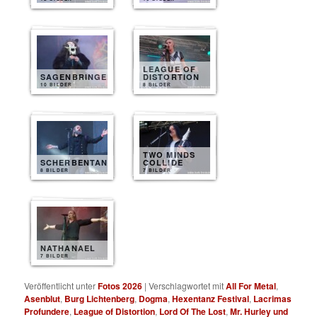
LEAGUE OF
SAGENBRINGER
DISTORTION
10 BILDER
8 BILDER
TWO MINDS
SCHERBENTANZ
COLLIDE
8 BILDER
7 BILDER
NATHANAEL
7 BILDER
Veröffentlicht unter
Fotos 2026
|
Verschlagwortet mit
All For Metal
,
Asenblut
,
Burg Lichtenberg
,
Dogma
,
Hexentanz Festival
,
Lacrimas
Profundere
,
League of Distortion
,
Lord Of The Lost
,
Mr. Hurley und