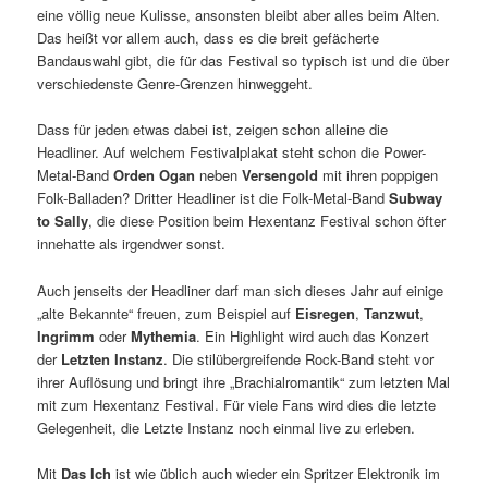
eine völlig neue Kulisse, ansonsten bleibt aber alles beim Alten.
Das heißt vor allem auch, dass es die breit gefächerte
Bandauswahl gibt, die für das Festival so typisch ist und die über
verschiedenste Genre-Grenzen hinweggeht.
Dass für jeden etwas dabei ist, zeigen schon alleine die
Headliner. Auf welchem Festivalplakat steht schon die Power-
Metal-Band
Orden Ogan
neben
Versengold
mit ihren poppigen
Folk-Balladen? Dritter Headliner ist die Folk-Metal-Band
Subway
to Sally
, die diese Position beim Hexentanz Festival schon öfter
innehatte als irgendwer sonst.
Auch jenseits der Headliner darf man sich dieses Jahr auf einige
„alte Bekannte“ freuen, zum Beispiel auf
Eisregen
,
Tanzwut
,
Ingrimm
oder
Mythemia
. Ein Highlight wird auch das Konzert
der
Letzten Instanz
. Die stilübergreifende Rock-Band steht vor
ihrer Auflösung und bringt ihre „Brachialromantik“ zum letzten Mal
mit zum Hexentanz Festival. Für viele Fans wird dies die letzte
Gelegenheit, die Letzte Instanz noch einmal live zu erleben.
Mit
Das Ich
ist wie üblich auch wieder ein Spritzer Elektronik im