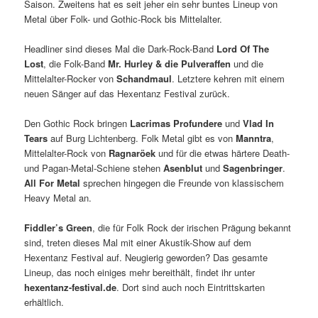
Saison. Zweitens hat es seit jeher ein sehr buntes Lineup von
Metal über Folk- und Gothic-Rock bis Mittelalter.
Headliner sind dieses Mal die Dark-Rock-Band
Lord Of The
Lost
, die Folk-Band
Mr. Hurley & die Pulveraffen
und die
Mittelalter-Rocker von
Schandmaul
. Letztere kehren mit einem
neuen Sänger auf das Hexentanz Festival zurück.
Den Gothic Rock bringen
Lacrimas Profundere
und
Vlad In
Tears
auf Burg Lichtenberg. Folk Metal gibt es von
Manntra
,
Mittelalter-Rock von
Ragnaröek
und für die etwas härtere Death-
und Pagan-Metal-Schiene stehen
Asenblut
und
Sagenbringer
.
All For Metal
sprechen hingegen die Freunde von klassischem
Heavy Metal an.
Fiddler’s Green
, die für Folk Rock der irischen Prägung bekannt
sind, treten dieses Mal mit einer Akustik-Show auf dem
Hexentanz Festival auf. Neugierig geworden? Das gesamte
Lineup, das noch einiges mehr bereithält, findet ihr unter
hexentanz-festival.de
. Dort sind auch noch Eintrittskarten
erhältlich.