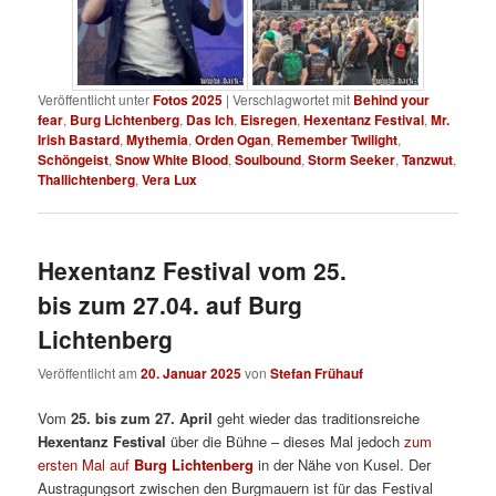
Veröffentlicht unter
Fotos 2025
|
Verschlagwortet mit
Behind your
fear
,
Burg Lichtenberg
,
Das Ich
,
Eisregen
,
Hexentanz Festival
,
Mr.
Irish Bastard
,
Mythemia
,
Orden Ogan
,
Remember Twilight
,
Schöngeist
,
Snow White Blood
,
Soulbound
,
Storm Seeker
,
Tanzwut
,
Thallichtenberg
,
Vera Lux
Hexentanz Festival vom 25.
bis zum 27.04. auf Burg
Lichtenberg
Veröffentlicht am
20. Januar 2025
von
Stefan Frühauf
Vom
25. bis zum 27. April
geht wieder das traditionsreiche
Hexentanz Festival
über die Bühne – dieses Mal jedoch
zum
ersten Mal auf
Burg Lichtenberg
in der Nähe von Kusel. Der
Austragungsort zwischen den Burgmauern ist für das Festival