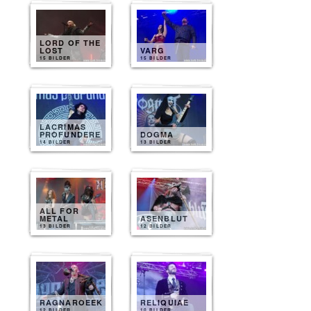
LORD OF THE
LOST
VARG
15 BILDER
15 BILDER
LACRIMAS
PROFUNDERE
DOGMA
14 BILDER
13 BILDER
ALL FOR
METAL
ASENBLUT
13 BILDER
12 BILDER
RAGNAROEEK
RELIQUIAE
12 BILDER
10 BILDER