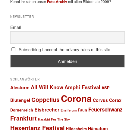
Kennt ihr schon unser
Foto-Archiv
mit alten Bildern ab 2009?
NEWSLETTER
Email
Subscribing I accept the privacy rules of this site
SCHLAGWÖRTER
All Will Know
Amphi Festival
Alestorm
ASP
Corona
Coppelius
Blutengel
Corvus Corax
Feuerschwanz
Eisbrecher
Faun
Dornenreich
Ensiferum
Frankfurt
Harakiri For The Sky
Hexentanz Festival
Hämatom
Hildesheim