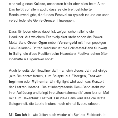
eine völlig neue Kulisse, ansonsten bleibt aber alles beim Alten.
Das heißt vor allem auch, dass es die breit gefächerte
Bandauswahl gibt, die für das Festival so typisch ist und die über
verschiedenste Genre-Grenzen hinweggeht.
Dass für jeden etwas dabei ist, zeigen schon alleine die
Headliner. Auf welchem Festivalplakat steht schon die Power-
Metal-Band
Orden Ogan
neben
Versengold
mit ihren poppigen
Folk-Balladen? Dritter Headliner ist die Folk-Metal-Band
Subway
to Sally
, die diese Position beim Hexentanz Festival schon öfter
innehatte als irgendwer sonst.
Auch jenseits der Headliner darf man sich dieses Jahr auf einige
„alte Bekannte“ freuen, zum Beispiel auf
Eisregen
,
Tanzwut
,
Ingrimm
oder
Mythemia
. Ein Highlight wird auch das Konzert
der
Letzten Instanz
. Die stilübergreifende Rock-Band steht vor
ihrer Auflösung und bringt ihre „Brachialromantik“ zum letzten Mal
mit zum Hexentanz Festival. Für viele Fans wird dies die letzte
Gelegenheit, die Letzte Instanz noch einmal live zu erleben.
Mit
Das Ich
ist wie üblich auch wieder ein Spritzer Elektronik im