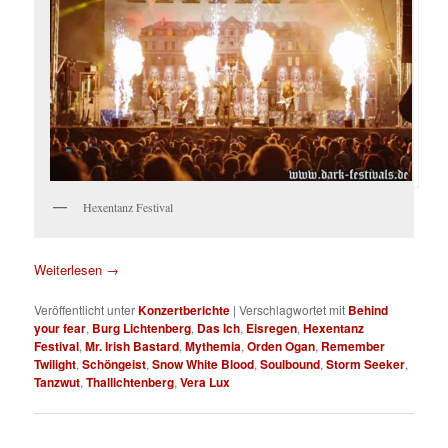
Hexentanz Festival
Weiterlesen
→
Veröffentlicht unter
Konzertberichte
|
Verschlagwortet mit
Behind
your fear
,
Burg Lichtenberg
,
Das Ich
,
Eisregen
,
Hexentanz
Festival
,
Mr. Irish Bastard
,
Mythemia
,
Orden Ogan
,
Remember
Twilight
,
Schöngeist
,
Snow White Blood
,
Soulbound
,
Storm Seeker
,
Tanzwut
,
Thallichtenberg
,
Vera Lux