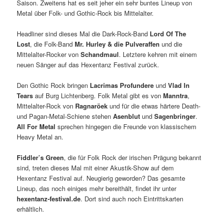
Saison. Zweitens hat es seit jeher ein sehr buntes Lineup von
Metal über Folk- und Gothic-Rock bis Mittelalter.
Headliner sind dieses Mal die Dark-Rock-Band
Lord Of The
Lost
, die Folk-Band
Mr. Hurley & die Pulveraffen
und die
Mittelalter-Rocker von
Schandmaul
. Letztere kehren mit einem
neuen Sänger auf das Hexentanz Festival zurück.
Den Gothic Rock bringen
Lacrimas Profundere
und
Vlad In
Tears
auf Burg Lichtenberg. Folk Metal gibt es von
Manntra
,
Mittelalter-Rock von
Ragnaröek
und für die etwas härtere Death-
und Pagan-Metal-Schiene stehen
Asenblut
und
Sagenbringer
.
All For Metal
sprechen hingegen die Freunde von klassischem
Heavy Metal an.
Fiddler’s Green
, die für Folk Rock der irischen Prägung bekannt
sind, treten dieses Mal mit einer Akustik-Show auf dem
Hexentanz Festival auf. Neugierig geworden? Das gesamte
Lineup, das noch einiges mehr bereithält, findet ihr unter
hexentanz-festival.de
. Dort sind auch noch Eintrittskarten
erhältlich.