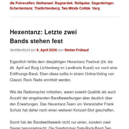
die Pulveraffen
,
Nathanael
,
Ragnaröek
,
Reliquiae
,
Sagenbringer
,
Scherbentanz
,
Thallichtenberg
,
Two Minds Collide
,
Varg
Hexentanz: Letzte zwei
Bands stehen fest
Veröffentlicht am
9. April 2026
von
Stefan Frühauf
Eigentlich fehlte dem diesjährigen Hexentanz Festival (24. bis
26. April auf Burg Lichtenberg im Landkreis Kusel) nur noch eine
Eröffnungs-Band. Eben diese sollte in einem Online-Voting von
Classic Rock Radio ermittelt werden.
Wie die Radiomacher mitteilten, waren sowohl Qualität als auch
Anzahl der eingehenden Bandbewerbungen aber deutlich über
den Erwartungen. Das Hexentanz-Team um Veranstalter Frank
Schulz hat daher noch einen weiteren Konzert-Slot geschaffen.
Somit hat der Bandwettbewerb nicht nur einen, sondern zwei
Sieger hervorgebracht: Die Saarbrücker Dark-Rock-Band Two