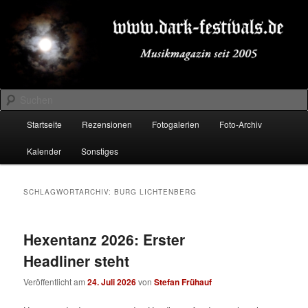
Zum
Zum
Musikmagazin seit 2005
primären
sekundären
Inhalt
Inhalt
springen
springen
DARK-FESTIVALS.DE
Suchen
Hauptmenü
Startseite
Rezensionen
Fotogalerien
Foto-Archiv
Kalender
Sonstiges
SCHLAGWORTARCHIV:
BURG LICHTENBERG
Hexentanz 2026: Erster
Headliner steht
Veröffentlicht am
24. Juli 2026
von
Stefan Frühauf