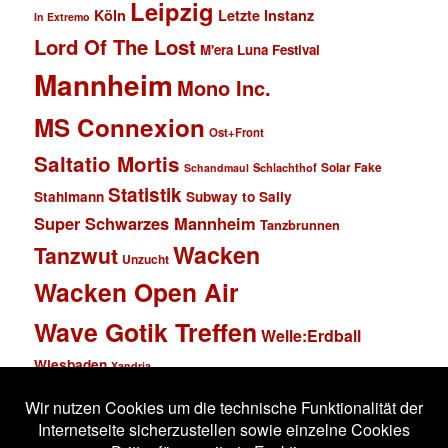
Leipzig
Köln
Letzte Instanz
In Extremo
Lord Of The Lost
M'era Luna Festival
Mannheim
Mono Inc.
MS Connexion
Ost+Front
Saltatio Mortis
Solar Fake
Schlachthof
Schandmaul
Statistik
Stahlmann
Subway to Sally
Super Schwarzes Mannheim
Tanzbrunnen
Wacken
Tanzwut
Unzucht
Wacken Open Air
Wave Gotik Treffen
Welle:Erdball
Wiesbaden
Xandria
Impressum