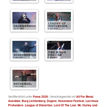
LEAGUE OF
SAGENBRINGER
DISTORTION
10 BILDER
8 BILDER
TWO MINDS
SCHERBENTANZ
COLLIDE
8 BILDER
7 BILDER
NATHANAEL
7 BILDER
Veröffentlicht unter
Fotos 2026
|
Verschlagwortet mit
All For Metal
,
Asenblut
,
Burg Lichtenberg
,
Dogma
,
Hexentanz Festival
,
Lacrimas
Profundere
,
League of Distortion
,
Lord Of The Lost
,
Mr. Hurley und