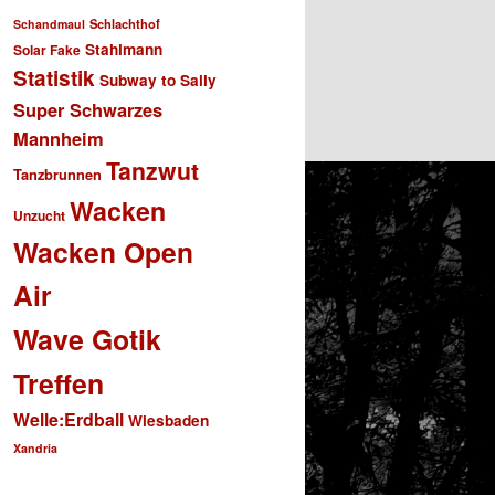
Schlachthof
Schandmaul
Stahlmann
Solar Fake
Statistik
Subway to Sally
Super Schwarzes
Mannheim
Tanzwut
Tanzbrunnen
Wacken
Unzucht
Wacken Open
Air
Wave Gotik
Treffen
Welle:Erdball
Wiesbaden
Xandria