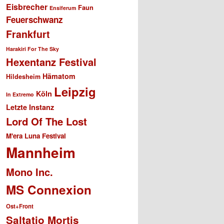
Eisbrecher
Faun
Ensiferum
Feuerschwanz
Frankfurt
Harakiri For The Sky
Hexentanz Festival
Hämatom
Hildesheim
Leipzig
Köln
In Extremo
Letzte Instanz
Lord Of The Lost
M'era Luna Festival
Mannheim
Mono Inc.
MS Connexion
Ost+Front
Saltatio Mortis