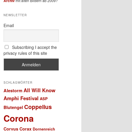
Archiv
mit alten Bildern ab 2009?
NEWSLETTER
Email
Subscribing I accept the
privacy rules of this site
SCHLAGWÖRTER
All Will Know
Alestorm
Amphi Festival
ASP
Coppelius
Blutengel
Corona
Corvus Corax
Dornenreich