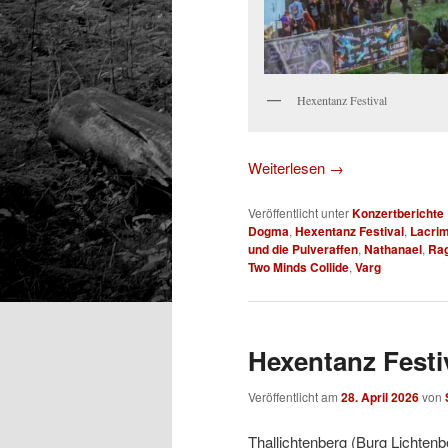
Hexentanz Festival
Weiterlesen
→
Veröffentlicht unter
Konzertberichte
Dogma
,
Hexentanz Festival
,
Lacri
und die Pulveraffen
,
Nathanael
,
Ra
Two Minds Collide
,
Varg
Hexentanz Festi
Veröffentlicht am
28. April 2026
von
Thallichtenberg (Burg Lichtenb