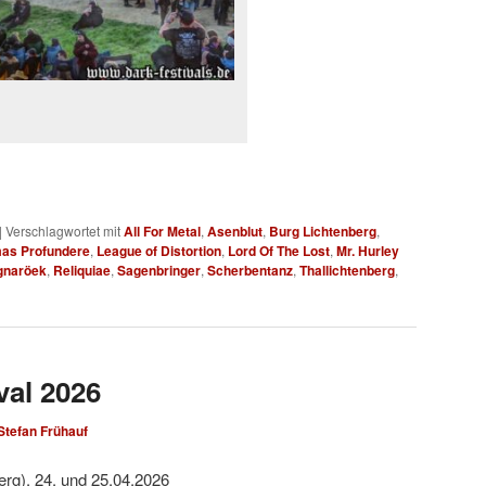
|
Verschlagwortet mit
All For Metal
,
Asenblut
,
Burg Lichtenberg
,
mas Profundere
,
League of Distortion
,
Lord Of The Lost
,
Mr. Hurley
gnaröek
,
Reliquiae
,
Sagenbringer
,
Scherbentanz
,
Thallichtenberg
,
val 2026
Stefan Frühauf
erg), 24. und 25.04.2026