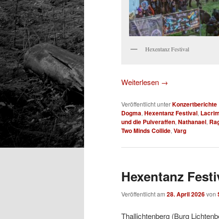
Hexentanz Festival
Weiterlesen
→
Veröffentlicht unter
Konzertberichte
Dogma
,
Hexentanz Festival
,
Lacri
und die Pulveraffen
,
Nathanael
,
Ra
Two Minds Collide
,
Varg
Hexentanz Festi
Veröffentlicht am
28. April 2026
von
Thallichtenberg (Burg Lichtenb