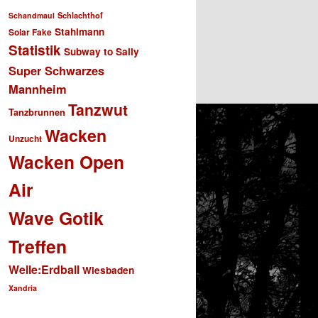
Schlachthof
Schandmaul
Stahlmann
Solar Fake
Statistik
Subway to Sally
Super Schwarzes
Mannheim
Tanzwut
Tanzbrunnen
Wacken
Unzucht
Wacken Open
Air
Wave Gotik
Treffen
Welle:Erdball
Wiesbaden
Xandria