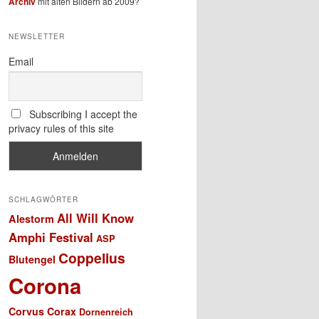
Archiv
mit alten Bildern ab 2009?
NEWSLETTER
Email
Subscribing I accept the
privacy rules of this site
SCHLAGWÖRTER
All Will Know
Alestorm
Amphi Festival
ASP
Coppelius
Blutengel
Corona
Corvus Corax
Dornenreich