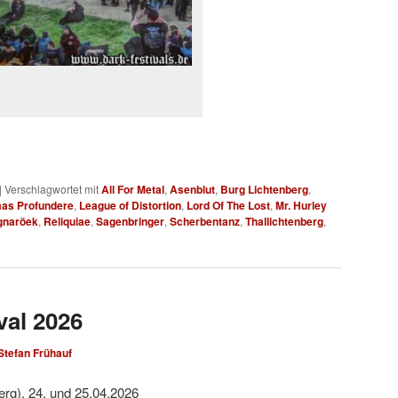
|
Verschlagwortet mit
All For Metal
,
Asenblut
,
Burg Lichtenberg
,
mas Profundere
,
League of Distortion
,
Lord Of The Lost
,
Mr. Hurley
gnaröek
,
Reliquiae
,
Sagenbringer
,
Scherbentanz
,
Thallichtenberg
,
val 2026
Stefan Frühauf
erg), 24. und 25.04.2026