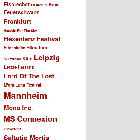
Eisbrecher
Faun
Ensiferum
Feuerschwanz
Frankfurt
Harakiri For The Sky
Hexentanz Festival
Hämatom
Hildesheim
Leipzig
Köln
In Extremo
Letzte Instanz
Lord Of The Lost
M'era Luna Festival
Mannheim
Mono Inc.
MS Connexion
Ost+Front
Saltatio Mortis