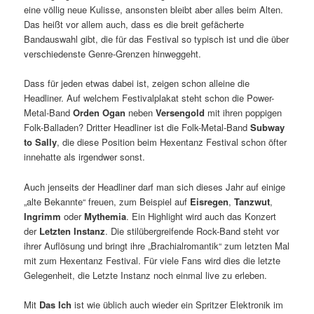
eine völlig neue Kulisse, ansonsten bleibt aber alles beim Alten.
Das heißt vor allem auch, dass es die breit gefächerte
Bandauswahl gibt, die für das Festival so typisch ist und die über
verschiedenste Genre-Grenzen hinweggeht.
Dass für jeden etwas dabei ist, zeigen schon alleine die
Headliner. Auf welchem Festivalplakat steht schon die Power-
Metal-Band
Orden Ogan
neben
Versengold
mit ihren poppigen
Folk-Balladen? Dritter Headliner ist die Folk-Metal-Band
Subway
to Sally
, die diese Position beim Hexentanz Festival schon öfter
innehatte als irgendwer sonst.
Auch jenseits der Headliner darf man sich dieses Jahr auf einige
„alte Bekannte“ freuen, zum Beispiel auf
Eisregen
,
Tanzwut
,
Ingrimm
oder
Mythemia
. Ein Highlight wird auch das Konzert
der
Letzten Instanz
. Die stilübergreifende Rock-Band steht vor
ihrer Auflösung und bringt ihre „Brachialromantik“ zum letzten Mal
mit zum Hexentanz Festival. Für viele Fans wird dies die letzte
Gelegenheit, die Letzte Instanz noch einmal live zu erleben.
Mit
Das Ich
ist wie üblich auch wieder ein Spritzer Elektronik im