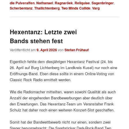
die Pulveraffen
,
Nathanael
,
Ragnaröek
,
Reliquiae
,
Sagenbringer
,
Scherbentanz
,
Thallichtenberg
,
Two Minds Collide
,
Varg
Hexentanz: Letzte zwei
Bands stehen fest
Veröffentlicht am
9. April 2026
von
Stefan Frühauf
Eigentlich fehlte dem diesjährigen Hexentanz Festival (24. bis
26. April auf Burg Lichtenberg im Landkreis Kusel) nur noch eine
Eröffnungs-Band. Eben diese sollte in einem Online-Voting von
Classic Rock Radio ermittelt werden.
Wie die Radiomacher mitteilten, waren sowohl Qualität als auch
Anzahl der eingehenden Bandbewerbungen aber deutlich über
den Erwartungen. Das Hexentanz-Team um Veranstalter Frank
Schulz hat daher noch einen weiteren Konzert-Slot geschaffen.
Somit hat der Bandwettbewerb nicht nur einen, sondern zwei
Sieger hervorgebracht: Die Saarbrücker Dark-Rock-Band Two