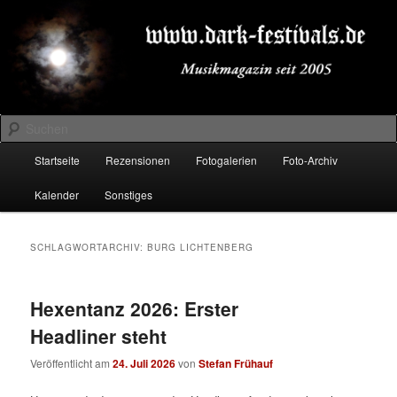
Zum
Zum
Musikmagazin seit 2005
primären
sekundären
Inhalt
Inhalt
springen
springen
DARK-FESTIVALS.DE
Suchen
Hauptmenü
Startseite
Rezensionen
Fotogalerien
Foto-Archiv
Kalender
Sonstiges
SCHLAGWORTARCHIV:
BURG LICHTENBERG
Hexentanz 2026: Erster
Headliner steht
Veröffentlicht am
24. Juli 2026
von
Stefan Frühauf