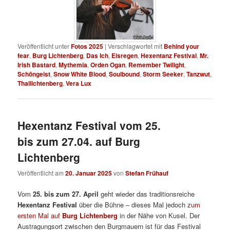
Veröffentlicht unter
Fotos 2025
|
Verschlagwortet mit
Behind your
fear
,
Burg Lichtenberg
,
Das Ich
,
Eisregen
,
Hexentanz Festival
,
Mr.
Irish Bastard
,
Mythemia
,
Orden Ogan
,
Remember Twilight
,
Schöngeist
,
Snow White Blood
,
Soulbound
,
Storm Seeker
,
Tanzwut
,
Thallichtenberg
,
Vera Lux
Hexentanz Festival vom 25.
bis zum 27.04. auf Burg
Lichtenberg
Veröffentlicht am
20. Januar 2025
von
Stefan Frühauf
Vom
25. bis zum 27. April
geht wieder das traditionsreiche
Hexentanz Festival
über die Bühne – dieses Mal jedoch
zum
ersten Mal auf
Burg Lichtenberg
in der Nähe von Kusel. Der
Austragungsort zwischen den Burgmauern ist für das Festival