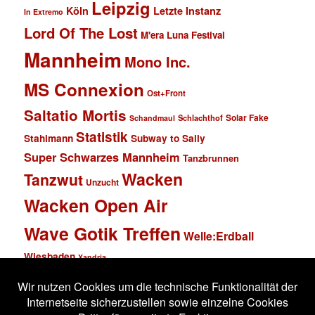
Leipzig
Köln
Letzte Instanz
In Extremo
Lord Of The Lost
M'era Luna Festival
Mannheim
Mono Inc.
MS Connexion
Ost+Front
Saltatio Mortis
Solar Fake
Schlachthof
Schandmaul
Statistik
Stahlmann
Subway to Sally
Super Schwarzes Mannheim
Tanzbrunnen
Wacken
Tanzwut
Unzucht
Wacken Open Air
Wave Gotik Treffen
Welle:Erdball
Wiesbaden
Xandria
Impressum