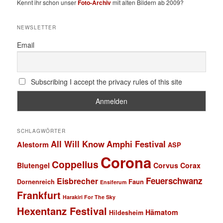
Kennt ihr schon unser
Foto-Archiv
mit alten Bildern ab 2009?
NEWSLETTER
Email
Subscribing I accept the privacy rules of this site
SCHLAGWÖRTER
All Will Know
Amphi Festival
Alestorm
ASP
Corona
Coppelius
Blutengel
Corvus Corax
Feuerschwanz
Eisbrecher
Faun
Dornenreich
Ensiferum
Frankfurt
Harakiri For The Sky
Hexentanz Festival
Hämatom
Hildesheim