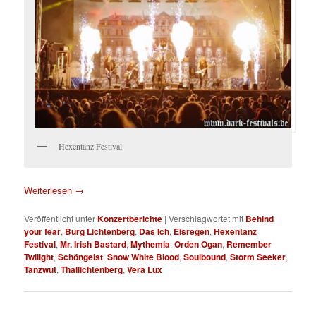
Hexentanz Festival
Weiterlesen
→
Veröffentlicht unter
Konzertberichte
|
Verschlagwortet mit
Behind
your fear
,
Burg Lichtenberg
,
Das Ich
,
Eisregen
,
Hexentanz
Festival
,
Mr. Irish Bastard
,
Mythemia
,
Orden Ogan
,
Remember
Twilight
,
Schöngeist
,
Snow White Blood
,
Soulbound
,
Storm Seeker
,
Tanzwut
,
Thallichtenberg
,
Vera Lux