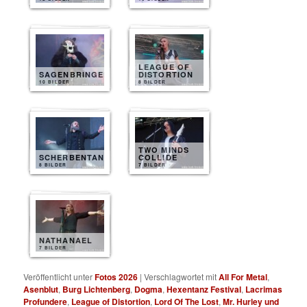
LEAGUE OF
SAGENBRINGER
DISTORTION
10 BILDER
8 BILDER
TWO MINDS
SCHERBENTANZ
COLLIDE
8 BILDER
7 BILDER
NATHANAEL
7 BILDER
Veröffentlicht unter
Fotos 2026
|
Verschlagwortet mit
All For Metal
,
Asenblut
,
Burg Lichtenberg
,
Dogma
,
Hexentanz Festival
,
Lacrimas
Profundere
,
League of Distortion
,
Lord Of The Lost
,
Mr. Hurley und