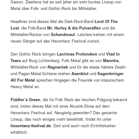
Saison. Zweitens hat es seit jeher ein sehr buntes Lineup von
Metal über Folk- und Gothic-Rock bis Mittelalter.
Headliner sind dieses Mal die Dark-Rock-Band
Lord Of The
Lost
, die Folk-Band
Mr. Hurley & die Pulveraffen
und die
Mittelalter-Rocker von
Schandmaul
. Letztere kehren mit einem
neuen Sänger auf das Hexentanz Festival zurück.
Den Gothic Rock bringen
Lacrimas Profundere
und
Vlad In
Tears
auf Burg Lichtenberg. Folk Metal gibt es von
Manntra
,
Mittelalter-Rock von
Ragnaröek
und für die etwas härtere Death-
und Pagan-Metal-Schiene stehen
Asenblut
und
Sagenbringer
.
All For Metal
sprechen hingegen die Freunde von klassischem
Heavy Metal an.
Fiddler’s Green
, die für Folk Rock der irischen Prägung bekannt
sind, treten dieses Mal mit einer Akustik-Show auf dem
Hexentanz Festival auf. Neugierig geworden? Das gesamte
Lineup, das noch einiges mehr bereithält, findet ihr unter
hexentanz-festival.de
. Dort sind auch noch Eintrittskarten
erhältlich.