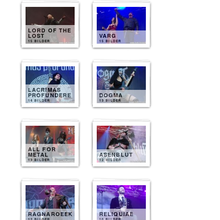
LORD OF THE
LOST
VARG
15 BILDER
15 BILDER
LACRIMAS
PROFUNDERE
DOGMA
14 BILDER
13 BILDER
ALL FOR
METAL
ASENBLUT
13 BILDER
12 BILDER
RAGNAROEEK
RELIQUIAE
12 BILDER
10 BILDER