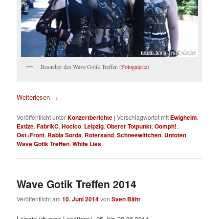
Besucher des Wave Gotik Treffen (
Fotogalerie
)
Weiterlesen
→
Veröffentlicht unter
Konzertberichte
|
Verschlagwortet mit
Ewigheim
,
Extize
,
FabrikC
,
Hocico
,
Leipzig
,
Oberer Totpunkt
,
Oomph!
,
Ost+Front
,
Rabia Sorda
,
Rotersand
,
Schneewittchen
,
Untoten
,
Wave Gotik Treffen
,
White Lies
Wave Gotik Treffen 2014
Veröffentlicht am
10. Juni 2014
von
Sven Bähr
Leipzig (diverse Locations), 05. bis 09.06.2014