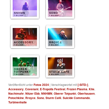
NNHMN
SONO
7 BILDER
7 BILDER
ACCESSORY
RROYCE
7 BILDER
7 BILDER
OBERER
TOTPUNKT
STURM CAFE
7 BILDER
6 BILDER
Veröffentlicht unter
Fotos 2024
|
Verschlagwortet mit
[:SITD:]
,
Accessory
,
Covenant
,
E-Tropolis Festival
,
Frozen Plasma
,
Kite
,
Nachtmahr
,
Nitzer Ebb
,
NNHMN
,
Oberer Totpunkt
,
Oberhausen
,
Potochkine
,
Rroyce
,
Sono
,
Sturm Café
,
Suicide Commando
,
Turbinenhalle