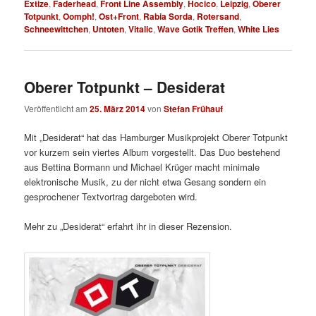
Extize
,
Faderhead
,
Front Line Assembly
,
Hocico
,
Leipzig
,
Oberer
Totpunkt
,
Oomph!
,
Ost+Front
,
Rabia Sorda
,
Rotersand
,
Schneewittchen
,
Untoten
,
Vitalic
,
Wave Gotik Treffen
,
White Lies
Oberer Totpunkt – Desiderat
Veröffentlicht am
25. März 2014
von
Stefan Frühauf
Mit „Desiderat“ hat das Hamburger Musikprojekt Oberer Totpunkt
vor kurzem sein viertes Album vorgestellt. Das Duo bestehend
aus Bettina Bormann und Michael Krüger macht minimale
elektronische Musik, zu der nicht etwa Gesang sondern ein
gesprochener Textvortrag dargeboten wird.
Mehr zu „Desiderat“ erfahrt ihr in dieser Rezension.