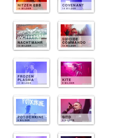
NITZER EBB
COVENANT
15 BILDER
14 BILDER
SUICIDE
NACHTMAHR
COMMANDO
13 BILDER
13 BILDER
FROZEN
PLASMA
KITE
11 BILDER
9 BILDER
POTOCHKINE
SITD
9 BILDER
9 BILDER