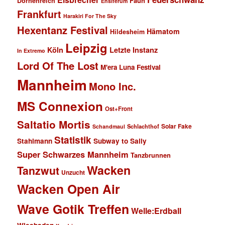
Faun
Dornenreich
Ensiferum
Frankfurt
Harakiri For The Sky
Hexentanz Festival
Hämatom
Hildesheim
Leipzig
Köln
Letzte Instanz
In Extremo
Lord Of The Lost
M'era Luna Festival
Mannheim
Mono Inc.
MS Connexion
Ost+Front
Saltatio Mortis
Solar Fake
Schlachthof
Schandmaul
Statistik
Stahlmann
Subway to Sally
Super Schwarzes Mannheim
Tanzbrunnen
Wacken
Tanzwut
Unzucht
Wacken Open Air
Wave Gotik Treffen
Welle:Erdball