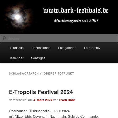
Zum
Zum
Musikmagazin seit 2005
primären
sekundären
Inhalt
Inhalt
springen
springen
DARK-FESTIVALS.DE
Suchen
Hauptmenü
Startseite
Rezensionen
Fotogalerien
Foto-Archiv
Kalender
Sonstiges
SCHLAGWORTARCHIV:
OBERER TOTPUNKT
E-Tropolis Festival 2024
Veröffentlicht am
4. März 2024
von
Sven Bähr
Oberhausen (Turbinenhalle), 02.03.2024
mit Nitzer Ebb, Covenant, Nachtmahr, Suicide Commando,