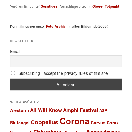
Veröffentlicht unter
Sonstiges
|
Verschlagwortet mit
Oberer Totpunkt
Kennt ihr schon unser
Foto-Archiv
mit alten Bildern ab 2009?
NEWSLETTER
Email
Subscribing I accept the privacy rules of this site
SCHLAGWÖRTER
All Will Know
Amphi Festival
Alestorm
ASP
Corona
Coppelius
Blutengel
Corvus Corax
Feuerschwanz
Eisbrecher