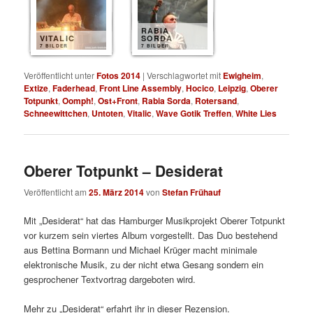
RABIA
VITALIC
SORDA
7 BILDER
7 BILDER
Veröffentlicht unter
Fotos 2014
|
Verschlagwortet mit
Ewigheim
,
Extize
,
Faderhead
,
Front Line Assembly
,
Hocico
,
Leipzig
,
Oberer
Totpunkt
,
Oomph!
,
Ost+Front
,
Rabia Sorda
,
Rotersand
,
Schneewittchen
,
Untoten
,
Vitalic
,
Wave Gotik Treffen
,
White Lies
Oberer Totpunkt – Desiderat
Veröffentlicht am
25. März 2014
von
Stefan Frühauf
Mit „Desiderat“ hat das Hamburger Musikprojekt Oberer Totpunkt
vor kurzem sein viertes Album vorgestellt. Das Duo bestehend
aus Bettina Bormann und Michael Krüger macht minimale
elektronische Musik, zu der nicht etwa Gesang sondern ein
gesprochener Textvortrag dargeboten wird.
Mehr zu „Desiderat“ erfahrt ihr in dieser Rezension.