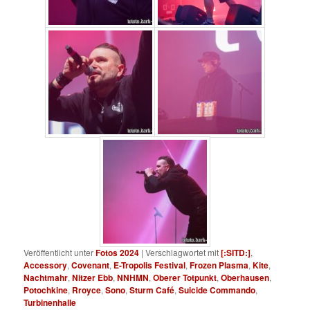
Veröffentlicht unter
Fotos 2024
|
Verschlagwortet mit
[:SITD:]
,
Accessory
,
Covenant
,
E-Tropolis Festival
,
Frozen Plasma
,
Kite
,
Nachtmahr
,
Nitzer Ebb
,
NNHMN
,
Oberer Totpunkt
,
Oberhausen
,
Potochkine
,
Rroyce
,
Sono
,
Sturm Café
,
Suicide Commando
,
Turbinenhalle