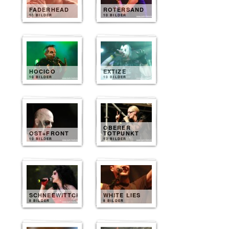
FADERHEAD
ROTERSAND
10 BILDER
10 BILDER
HOCICO
EXTIZE
10 BILDER
10 BILDER
OBERER
OST+FRONT
TOTPUNKT
10 BILDER
10 BILDER
SCHNEEWITTCHEN
WHITE LIES
8 BILDER
8 BILDER