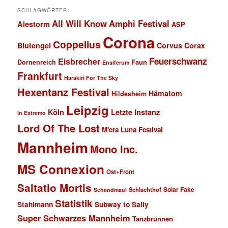
SCHLAGWÖRTER
All Will Know
Amphi Festival
Alestorm
ASP
Corona
Coppelius
Blutengel
Corvus Corax
Feuerschwanz
Eisbrecher
Faun
Dornenreich
Ensiferum
Frankfurt
Harakiri For The Sky
Hexentanz Festival
Hämatom
Hildesheim
Leipzig
Köln
Letzte Instanz
In Extremo
Lord Of The Lost
M'era Luna Festival
Mannheim
Mono Inc.
MS Connexion
Ost+Front
Saltatio Mortis
Solar Fake
Schlachthof
Schandmaul
Statistik
Stahlmann
Subway to Sally
Super Schwarzes Mannheim
Tanzbrunnen