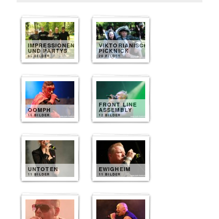
IMPRESSIONEN
VIKTORIANISCHES
UND PARTYS
PICKNICK
95 BILDER
20 BILDER
FRONT LINE
OOMPH
ASSEMBLY
15 BILDER
12 BILDER
UNTOTEN
EWIGHEIM
11 BILDER
11 BILDER