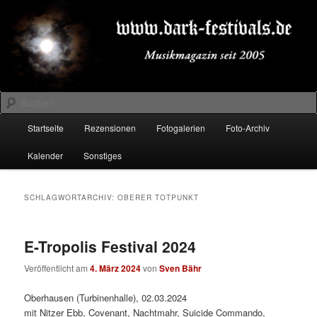
Zum
Zum
Musikmagazin seit 2005
primären
sekundären
Inhalt
Inhalt
springen
springen
DARK-FESTIVALS.DE
Suchen
Hauptmenü
Startseite
Rezensionen
Fotogalerien
Foto-Archiv
Kalender
Sonstiges
SCHLAGWORTARCHIV:
OBERER TOTPUNKT
E-Tropolis Festival 2024
Veröffentlicht am
4. März 2024
von
Sven Bähr
Oberhausen (Turbinenhalle), 02.03.2024
mit Nitzer Ebb, Covenant, Nachtmahr, Suicide Commando,