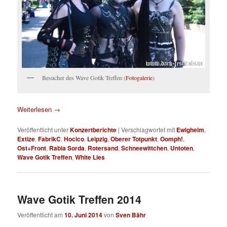
Besucher des Wave Gotik Treffen (
Fotogalerie
)
Weiterlesen
→
Veröffentlicht unter
Konzertberichte
|
Verschlagwortet mit
Ewigheim
,
Extize
,
FabrikC
,
Hocico
,
Leipzig
,
Oberer Totpunkt
,
Oomph!
,
Ost+Front
,
Rabia Sorda
,
Rotersand
,
Schneewittchen
,
Untoten
,
Wave Gotik Treffen
,
White Lies
Wave Gotik Treffen 2014
Veröffentlicht am
10. Juni 2014
von
Sven Bähr