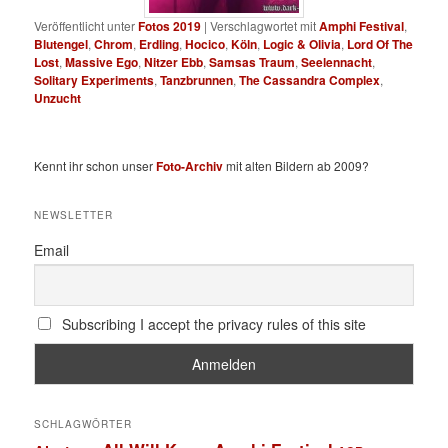
Veröffentlicht unter
Fotos 2019
|
Verschlagwortet mit
Amphi Festival
,
Blutengel
,
Chrom
,
Erdling
,
Hocico
,
Köln
,
Logic & Olivia
,
Lord Of The
Lost
,
Massive Ego
,
Nitzer Ebb
,
Samsas Traum
,
Seelennacht
,
Solitary Experiments
,
Tanzbrunnen
,
The Cassandra Complex
,
Unzucht
Kennt ihr schon unser
Foto-Archiv
mit alten Bildern ab 2009?
NEWSLETTER
Email
Subscribing I accept the privacy rules of this site
SCHLAGWÖRTER