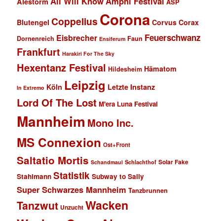
All Will Know
Amphi Festival
Alestorm
ASP
Corona
Coppelius
Blutengel
Corvus Corax
Feuerschwanz
Eisbrecher
Faun
Dornenreich
Ensiferum
Frankfurt
Harakiri For The Sky
Hexentanz Festival
Hämatom
Hildesheim
Leipzig
Köln
Letzte Instanz
In Extremo
Lord Of The Lost
M'era Luna Festival
Mannheim
Mono Inc.
MS Connexion
Ost+Front
Saltatio Mortis
Solar Fake
Schlachthof
Schandmaul
Statistik
Stahlmann
Subway to Sally
Super Schwarzes Mannheim
Tanzbrunnen
Wacken
Tanzwut
Unzucht