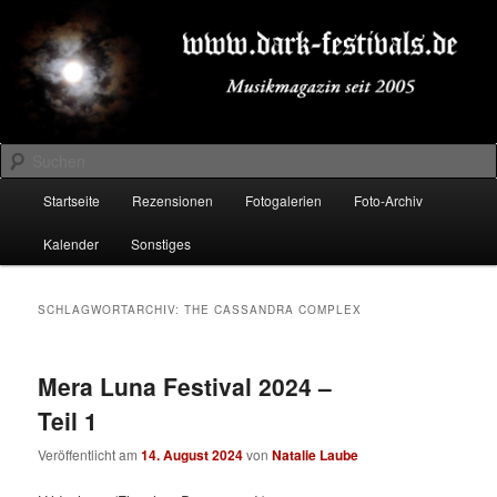
Zum
Zum
Musikmagazin seit 2005
primären
sekundären
Inhalt
Inhalt
springen
springen
DARK-FESTIVALS.DE
Suchen
Hauptmenü
Startseite
Rezensionen
Fotogalerien
Foto-Archiv
Kalender
Sonstiges
SCHLAGWORTARCHIV:
THE CASSANDRA COMPLEX
Mera Luna Festival 2024 –
Teil 1
Veröffentlicht am
14. August 2024
von
Natalie Laube