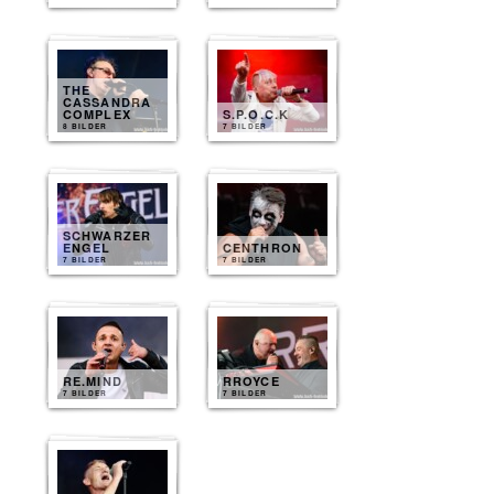
THE
CASSANDRA
COMPLEX
S.P.O.C.K
8 BILDER
7 BILDER
SCHWARZER
ENGEL
CENTHRON
7 BILDER
7 BILDER
RE.MIND
RROYCE
7 BILDER
7 BILDER