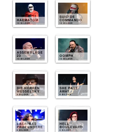
SUICIDE
HAEMATOM
COMMANDO
10 BILDER
10 BILDER
ASSEMBLAGE
23
OOMPH
10 BILDER
10 BILDER
DIE HERREN
SHE PAST
WESSELSKY
AWAY
9 BILDER
8 BILDER
LACRIMAS
HELL
PROFUNDERE
BOULEVARD
8 BILDER
8 BILDER