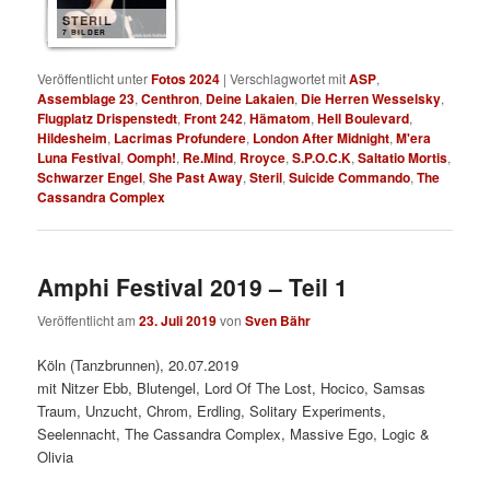
STERIL
7 BILDER
Veröffentlicht unter
Fotos 2024
|
Verschlagwortet mit
ASP
,
Assemblage 23
,
Centhron
,
Deine Lakaien
,
Die Herren Wesselsky
,
Flugplatz Drispenstedt
,
Front 242
,
Hämatom
,
Hell Boulevard
,
Hildesheim
,
Lacrimas Profundere
,
London After Midnight
,
M'era
Luna Festival
,
Oomph!
,
Re.Mind
,
Rroyce
,
S.P.O.C.K
,
Saltatio Mortis
,
Schwarzer Engel
,
She Past Away
,
Steril
,
Suicide Commando
,
The
Cassandra Complex
Amphi Festival 2019 – Teil 1
Veröffentlicht am
23. Juli 2019
von
Sven Bähr
Köln (Tanzbrunnen), 20.07.2019
mit Nitzer Ebb, Blutengel, Lord Of The Lost, Hocico, Samsas
Traum, Unzucht, Chrom, Erdling, Solitary Experiments,
Seelennacht, The Cassandra Complex, Massive Ego, Logic &
Olivia