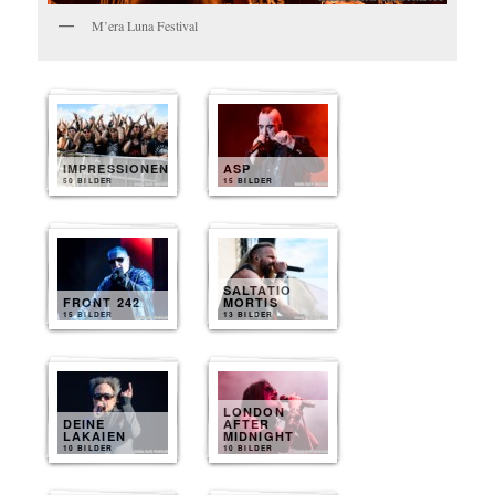
M’era Luna Festival
IMPRESSIONEN
ASP
50 BILDER
15 BILDER
SALTATIO
FRONT 242
MORTIS
15 BILDER
13 BILDER
LONDON
DEINE
AFTER
LAKAIEN
MIDNIGHT
10 BILDER
10 BILDER