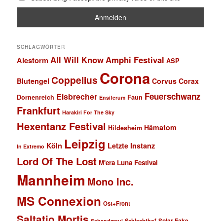
SCHLAGWÖRTER
All Will Know
Amphi Festival
Alestorm
ASP
Corona
Coppelius
Blutengel
Corvus Corax
Feuerschwanz
Eisbrecher
Faun
Dornenreich
Ensiferum
Frankfurt
Harakiri For The Sky
Hexentanz Festival
Hämatom
Hildesheim
Leipzig
Köln
Letzte Instanz
In Extremo
Lord Of The Lost
M'era Luna Festival
Mannheim
Mono Inc.
MS Connexion
Ost+Front
Saltatio Mortis
Solar Fake
Schlachthof
Schandmaul