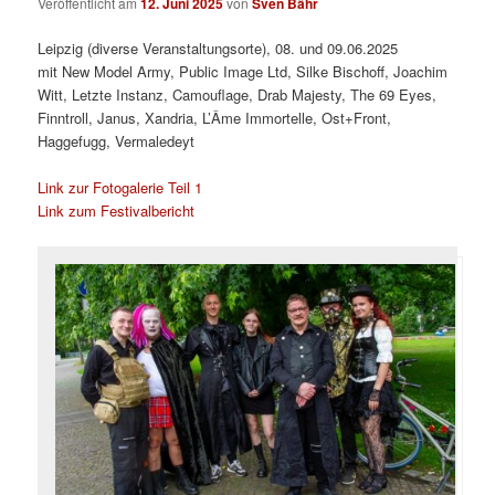
Veröffentlicht am
12. Juni 2025
von
Sven Bähr
Leipzig (diverse Veranstaltungsorte), 08. und 09.06.2025
mit New Model Army, Public Image Ltd, Silke Bischoff, Joachim
Witt, Letzte Instanz, Camouflage, Drab Majesty, The 69 Eyes,
Finntroll, Janus, Xandria, L’Âme Immortelle, Ost+Front,
Haggefugg, Vermaledeyt
Link zur Fotogalerie Teil 1
Link zum Festivalbericht