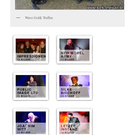
Wave Gotik Treffen
NEW MODEL
IMPRESSIONEN
ARMY
50 BILDER
15 BILDER
PUBLIC
SILKE
IMAGE LTD
BISCHOFF
15 BILDER
15 BILDER
JOACHIM
LETZTE
WITT
INSTANZ
12 BILDER
12 BILDER