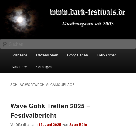
Zum
Zum
Musikmagazin seit 2005
primären
sekundären
Inhalt
Inhalt
springen
springen
DARK-FESTIVALS.DE
Suchen
Hauptmenü
Startseite
Rezensionen
Fotogalerien
Foto-Archiv
Kalender
Sonstiges
SCHLAGWORTARCHIV:
CAMOUFLAGE
Wave Gotik Treffen 2025 –
Festivalbericht
Veröffentlicht am
15. Juni 2025
von
Sven Bähr