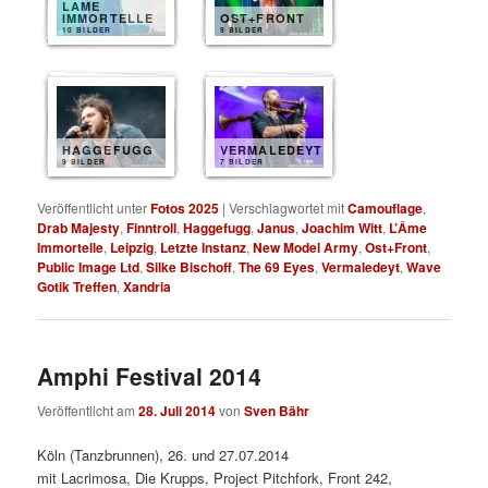
LAME
IMMORTELLE
OST+FRONT
10 BILDER
9 BILDER
HAGGEFUGG
VERMALEDEYT
9 BILDER
7 BILDER
Veröffentlicht unter
Fotos 2025
|
Verschlagwortet mit
Camouflage
,
Drab Majesty
,
Finntroll
,
Haggefugg
,
Janus
,
Joachim Witt
,
L’Âme
Immortelle
,
Leipzig
,
Letzte Instanz
,
New Model Army
,
Ost+Front
,
Public Image Ltd
,
Silke Bischoff
,
The 69 Eyes
,
Vermaledeyt
,
Wave
Gotik Treffen
,
Xandria
Amphi Festival 2014
Veröffentlicht am
28. Juli 2014
von
Sven Bähr
Köln (Tanzbrunnen), 26. und 27.07.2014
mit Lacrimosa, Die Krupps, Project Pitchfork, Front 242,