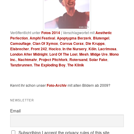
Veröffentlicht unter
Fotos 2014
|
Verschlagwortet mit
Aesthetic
Perfection
,
Amphi Festival
,
Apoptygma Berzerk
,
Blutengel
,
Camouflage
,
Clan Of Xymox
,
Corvus Corax
,
Die Krupps
,
Eisbrecher
,
Front 242
,
Hocico
,
In the Nursery
,
Köln
,
Lacrimosa
,
London After Midnight
,
Lord Of The Lost
,
Mesh
,
Midge Ure
,
Mono
Inc.
,
Nachtmahr
,
Project Pitchfork
,
Rotersand
,
Solar Fake
,
Tanzbrunnen
,
The Exploding Boy
,
The Klinik
Kennt ihr schon unser
Foto-Archiv
mit alten Bildern ab 2009?
NEWSLETTER
Email
Subscribing I accept the privacy rules of this site