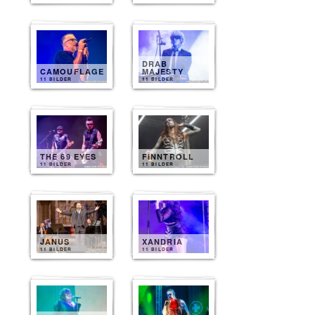
DRAB
CAMOUFLAGE
MAJESTY
11 BILDER
11 BILDER
THE 69 EYES
FINNTROLL
11 BILDER
11 BILDER
JANUS
XANDRIA
11 BILDER
11 BILDER