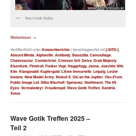
Wave Gotik Treffen
Weiterlesen
→
Veröffentlicht unter
Konzertberichte
|
Verschlagwortet mit
[:SITD:]
,
Absurd Minds
,
Alphaville
,
Antibody
,
Basszilla
,
Camouflage
,
Chainreactor
,
Combichrist
,
Crimson Veil
,
Delva
,
Drab Majesty
,
Eisenfunk
,
Finntroll
,
Funker Vogt
,
Haggefugg
,
Janus
,
Joachim Witt
,
Kite
,
Klangstabil
,
Kupfergold
,
L’Âme Immortelle
,
Leipzig
,
Letzte
Instanz
,
New Model Army
,
Noisuf-X
,
Osi an the Jupiter
,
Ost+Front
,
Public Image Ltd
,
Silke Bischoff
,
Spetsnaz
,
Stahlmann
,
The 69
Eyes
,
Vermaledeyt
,
Vroudenspil
,
Wave Gotik Treffen
,
Xandria
,
Xotox
Wave Gotik Treffen 2025 –
Teil 2