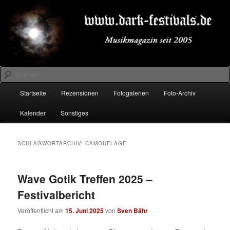
Zum
Zum
Musikmagazin seit 2005
primären
sekundären
Inhalt
Inhalt
springen
springen
DARK-FESTIVALS.DE
Suchen
Hauptmenü
Startseite
Rezensionen
Fotogalerien
Foto-Archiv
Kalender
Sonstiges
SCHLAGWORTARCHIV:
CAMOUFLAGE
Wave Gotik Treffen 2025 –
Festivalbericht
Veröffentlicht am
15. Juni 2025
von
Sven Bähr