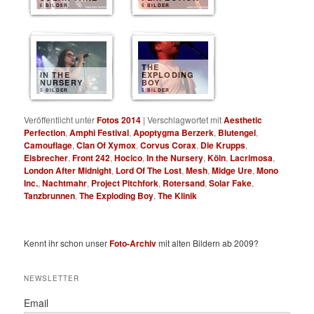
5 BILDER
5 BILDER
THE
IN THE
EXPLODING
NURSERY
BOY
5 BILDER
5 BILDER
Veröffentlicht unter
Fotos 2014
|
Verschlagwortet mit
Aesthetic
Perfection
,
Amphi Festival
,
Apoptygma Berzerk
,
Blutengel
,
Camouflage
,
Clan Of Xymox
,
Corvus Corax
,
Die Krupps
,
Eisbrecher
,
Front 242
,
Hocico
,
In the Nursery
,
Köln
,
Lacrimosa
,
London After Midnight
,
Lord Of The Lost
,
Mesh
,
Midge Ure
,
Mono
Inc.
,
Nachtmahr
,
Project Pitchfork
,
Rotersand
,
Solar Fake
,
Tanzbrunnen
,
The Exploding Boy
,
The Klinik
Kennt ihr schon unser
Foto-Archiv
mit alten Bildern ab 2009?
NEWSLETTER
Email