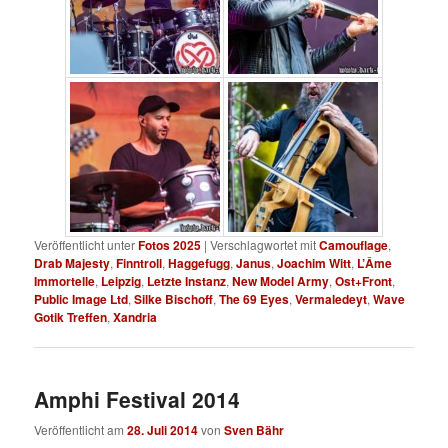
Veröffentlicht unter
Fotos 2025
|
Verschlagwortet mit
Camouflage
,
Drab Majesty
,
Finntroll
,
Haggefugg
,
Janus
,
Joachim Witt
,
L’Âme
Immortelle
,
Leipzig
,
Letzte Instanz
,
New Model Army
,
Ost+Front
,
Public Image Ltd
,
Silke Bischoff
,
The 69 Eyes
,
Vermaledeyt
,
Wave
Gotik Treffen
,
Xandria
Amphi Festival 2014
Veröffentlicht am
28. Juli 2014
von
Sven Bähr