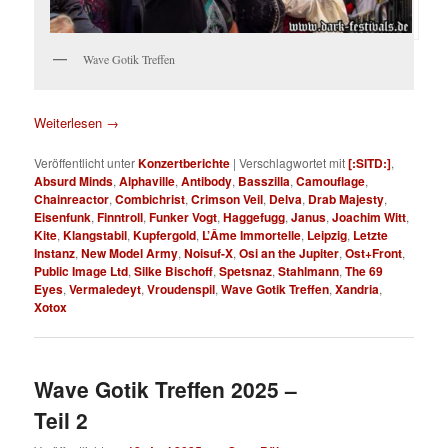
Wave Gotik Treffen
Weiterlesen
→
Veröffentlicht unter
Konzertberichte
|
Verschlagwortet mit
[:SITD:]
,
Absurd Minds
,
Alphaville
,
Antibody
,
Basszilla
,
Camouflage
,
Chainreactor
,
Combichrist
,
Crimson Veil
,
Delva
,
Drab Majesty
,
Eisenfunk
,
Finntroll
,
Funker Vogt
,
Haggefugg
,
Janus
,
Joachim Witt
,
Kite
,
Klangstabil
,
Kupfergold
,
L’Âme Immortelle
,
Leipzig
,
Letzte
Instanz
,
New Model Army
,
Noisuf-X
,
Osi an the Jupiter
,
Ost+Front
,
Public Image Ltd
,
Silke Bischoff
,
Spetsnaz
,
Stahlmann
,
The 69
Eyes
,
Vermaledeyt
,
Vroudenspil
,
Wave Gotik Treffen
,
Xandria
,
Xotox
Wave Gotik Treffen 2025 –
Teil 2