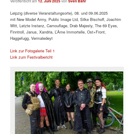
Veröffentlicht am
12. Juni 2025
von
Sven Bähr
Leipzig (diverse Veranstaltungsorte), 08. und 09.06.2025
mit New Model Army, Public Image Ltd, Silke Bischoff, Joachim
Witt, Letzte Instanz, Camouflage, Drab Majesty, The 69 Eyes,
Finntroll, Janus, Xandria, L’Âme Immortelle, Ost+Front,
Haggefugg, Vermaledeyt
Link zur Fotogalerie Teil 1
Link zum Festivalbericht