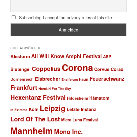
Subscribing I accept the privacy rules of this site
SCHLAGWÖRTER
All Will Know
Amphi Festival
Alestorm
ASP
Corona
Coppelius
Blutengel
Corvus Corax
Feuerschwanz
Eisbrecher
Faun
Dornenreich
Ensiferum
Frankfurt
Harakiri For The Sky
Hexentanz Festival
Hämatom
Hildesheim
Leipzig
Köln
Letzte Instanz
In Extremo
Lord Of The Lost
M'era Luna Festival
Mannheim
Mono Inc.