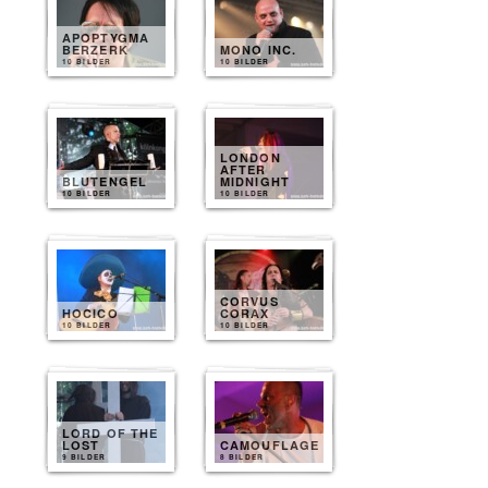
APOPTYGMA
BERZERK
MONO INC.
10 BILDER
10 BILDER
LONDON
AFTER
BLUTENGEL
MIDNIGHT
10 BILDER
10 BILDER
CORVUS
HOCICO
CORAX
10 BILDER
10 BILDER
LORD OF THE
LOST
CAMOUFLAGE
9 BILDER
8 BILDER