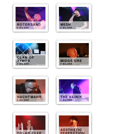
ROTERSAND
MESH
8 BILDER
8 BILDER
CLAN OF
XYMOX
MIDGE URE
7 BILDER
7 BILDER
NACHTMAHR
THE KLINIK
6 BILDER
6 BILDER
AESTHETIC
SOLAR FAKE
PERFECTION