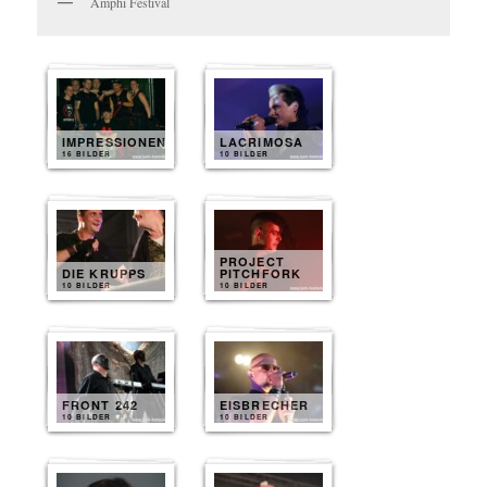
Amphi Festival
IMPRESSIONEN
LACRIMOSA
16 BILDER
10 BILDER
PROJECT
DIE KRUPPS
PITCHFORK
10 BILDER
10 BILDER
FRONT 242
EISBRECHER
10 BILDER
10 BILDER