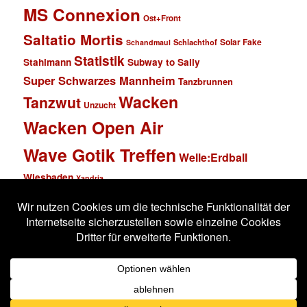
MS Connexion
Ost+Front
Saltatio Mortis
Solar Fake
Schlachthof
Schandmaul
Statistik
Stahlmann
Subway to Sally
Super Schwarzes Mannheim
Tanzbrunnen
Wacken
Tanzwut
Unzucht
Wacken Open Air
Wave Gotik Treffen
Welle:Erdball
Wiesbaden
Xandria
Impressum
Datenschutzerklärung
Stolz präsentiert von WordPress