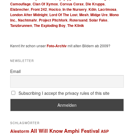
Camouflage
,
Clan Of Xymox
,
Corvus Corax
,
Die Krupps
,
Eisbrecher
,
Front 242
,
Hocico
,
In the Nursery
,
Köln
,
Lacrimosa
,
London After Midnight
,
Lord Of The Lost
,
Mesh
,
Midge Ure
,
Mono
Inc.
,
Nachtmahr
,
Project Pitchfork
,
Rotersand
,
Solar Fake
,
Tanzbrunnen
,
The Exploding Boy
,
The Klinik
Kennt ihr schon unser
Foto-Archiv
mit alten Bildern ab 2009?
NEWSLETTER
Email
Subscribing I accept the privacy rules of this site
SCHLAGWÖRTER
All Will Know
Amphi Festival
Alestorm
ASP