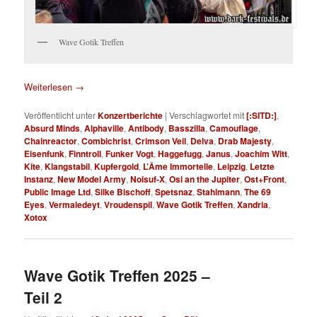
Wave Gotik Treffen
Weiterlesen
→
Veröffentlicht unter
Konzertberichte
|
Verschlagwortet mit
[:SITD:]
,
Absurd Minds
,
Alphaville
,
Antibody
,
Basszilla
,
Camouflage
,
Chainreactor
,
Combichrist
,
Crimson Veil
,
Delva
,
Drab Majesty
,
Eisenfunk
,
Finntroll
,
Funker Vogt
,
Haggefugg
,
Janus
,
Joachim Witt
,
Kite
,
Klangstabil
,
Kupfergold
,
L’Âme Immortelle
,
Leipzig
,
Letzte
Instanz
,
New Model Army
,
Noisuf-X
,
Osi an the Jupiter
,
Ost+Front
,
Public Image Ltd
,
Silke Bischoff
,
Spetsnaz
,
Stahlmann
,
The 69
Eyes
,
Vermaledeyt
,
Vroudenspil
,
Wave Gotik Treffen
,
Xandria
,
Xotox
Wave Gotik Treffen 2025 –
Teil 2