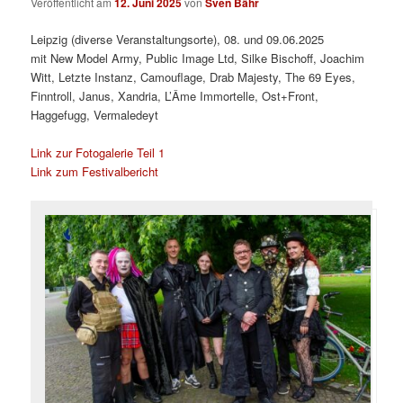
Veröffentlicht am
12. Juni 2025
von
Sven Bähr
Leipzig (diverse Veranstaltungsorte), 08. und 09.06.2025
mit New Model Army, Public Image Ltd, Silke Bischoff, Joachim
Witt, Letzte Instanz, Camouflage, Drab Majesty, The 69 Eyes,
Finntroll, Janus, Xandria, L’Âme Immortelle, Ost+Front,
Haggefugg, Vermaledeyt
Link zur Fotogalerie Teil 1
Link zum Festivalbericht