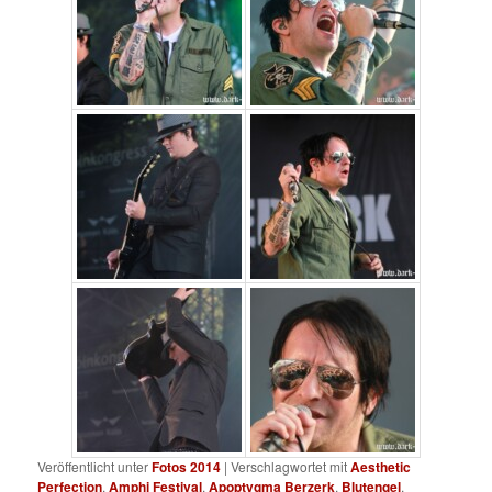
Veröffentlicht unter
Fotos 2014
|
Verschlagwortet mit
Aesthetic
Perfection
,
Amphi Festival
,
Apoptygma Berzerk
,
Blutengel
,