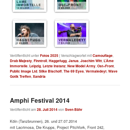
LAME
IMMORTELLE
OST+FRONT
10 BILDER
9 BILDER
HAGGEFUGG
VERMALEDEYT
9 BILDER
7 BILDER
Veröffentlicht unter
Fotos 2025
|
Verschlagwortet mit
Camouflage
,
Drab Majesty
,
Finntroll
,
Haggefugg
,
Janus
,
Joachim Witt
,
L’Âme
Immortelle
,
Leipzig
,
Letzte Instanz
,
New Model Army
,
Ost+Front
,
Public Image Ltd
,
Silke Bischoff
,
The 69 Eyes
,
Vermaledeyt
,
Wave
Gotik Treffen
,
Xandria
Amphi Festival 2014
Veröffentlicht am
28. Juli 2014
von
Sven Bähr
Köln (Tanzbrunnen), 26. und 27.07.2014
mit Lacrimosa, Die Krupps, Project Pitchfork, Front 242,