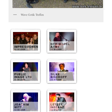
Wave Gotik Treffen
NEW MODEL
IMPRESSIONEN
ARMY
50 BILDER
15 BILDER
PUBLIC
SILKE
IMAGE LTD
BISCHOFF
15 BILDER
15 BILDER
JOACHIM
LETZTE
WITT
INSTANZ
12 BILDER
12 BILDER