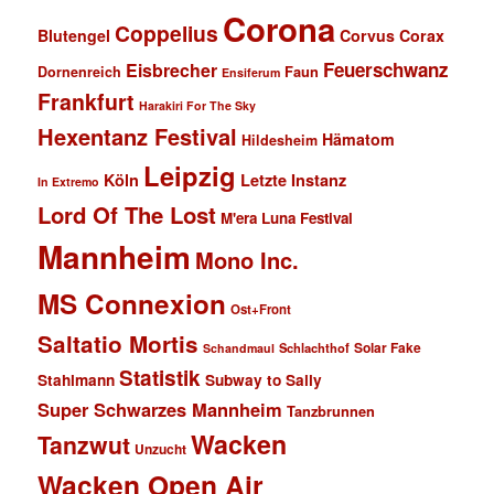
Corona
Coppelius
Blutengel
Corvus Corax
Feuerschwanz
Eisbrecher
Faun
Dornenreich
Ensiferum
Frankfurt
Harakiri For The Sky
Hexentanz Festival
Hämatom
Hildesheim
Leipzig
Köln
Letzte Instanz
In Extremo
Lord Of The Lost
M'era Luna Festival
Mannheim
Mono Inc.
MS Connexion
Ost+Front
Saltatio Mortis
Solar Fake
Schlachthof
Schandmaul
Statistik
Stahlmann
Subway to Sally
Super Schwarzes Mannheim
Tanzbrunnen
Wacken
Tanzwut
Unzucht
Wacken Open Air