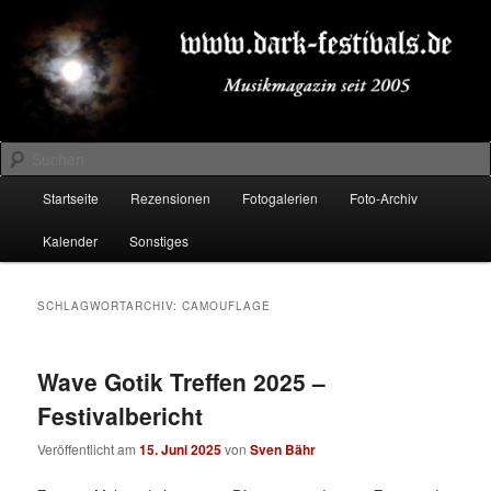
Zum
Zum
Musikmagazin seit 2005
primären
sekundären
Inhalt
Inhalt
springen
springen
DARK-FESTIVALS.DE
Suchen
Hauptmenü
Startseite
Rezensionen
Fotogalerien
Foto-Archiv
Kalender
Sonstiges
SCHLAGWORTARCHIV:
CAMOUFLAGE
Wave Gotik Treffen 2025 –
Festivalbericht
Veröffentlicht am
15. Juni 2025
von
Sven Bähr