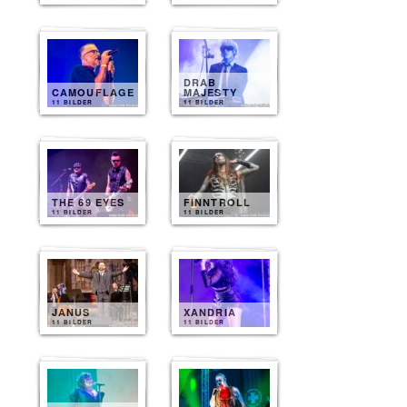
DRAB
CAMOUFLAGE
MAJESTY
11 BILDER
11 BILDER
THE 69 EYES
FINNTROLL
11 BILDER
11 BILDER
JANUS
XANDRIA
11 BILDER
11 BILDER