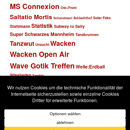
MS Connexion
Ost+Front
Saltatio Mortis
Solar Fake
Schlachthof
Schandmaul
Statistik
Stahlmann
Subway to Sally
Super Schwarzes Mannheim
Tanzbrunnen
Wacken
Tanzwut
Unzucht
Wacken Open Air
Wave Gotik Treffen
Welle:Erdball
Wiesbaden
Xandria
Impressum
Datenschutzerklärung
Stolz präsentiert von WordPress