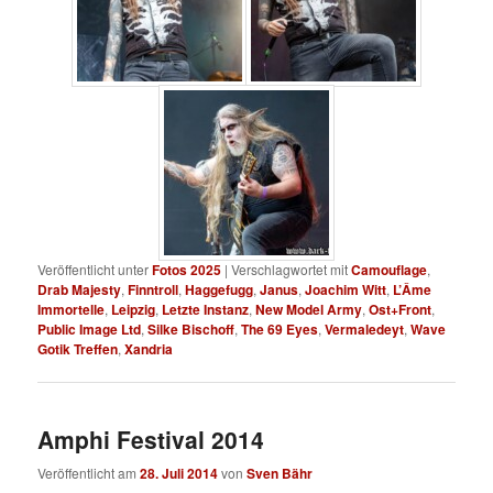
Veröffentlicht unter
Fotos 2025
|
Verschlagwortet mit
Camouflage
,
Drab Majesty
,
Finntroll
,
Haggefugg
,
Janus
,
Joachim Witt
,
L’Âme
Immortelle
,
Leipzig
,
Letzte Instanz
,
New Model Army
,
Ost+Front
,
Public Image Ltd
,
Silke Bischoff
,
The 69 Eyes
,
Vermaledeyt
,
Wave
Gotik Treffen
,
Xandria
Amphi Festival 2014
Veröffentlicht am
28. Juli 2014
von
Sven Bähr