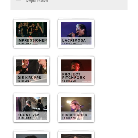
Amphi Festival
IMPRESSIONEN
LACRIMOSA
16 BILDER
10 BILDER
PROJECT
DIE KRUPPS
PITCHFORK
10 BILDER
10 BILDER
FRONT 242
EISBRECHER
10 BILDER
10 BILDER