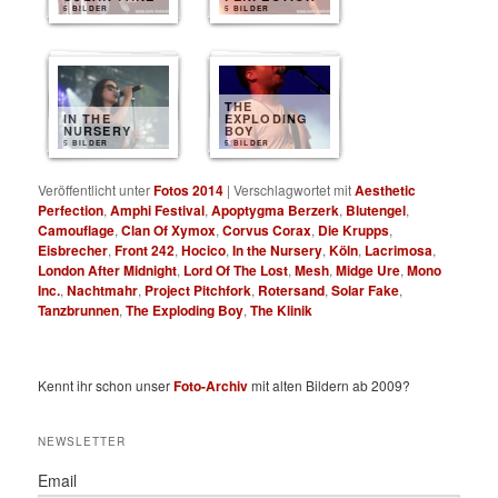
5 BILDER
5 BILDER
THE
IN THE
EXPLODING
NURSERY
BOY
5 BILDER
5 BILDER
Veröffentlicht unter
Fotos 2014
|
Verschlagwortet mit
Aesthetic
Perfection
,
Amphi Festival
,
Apoptygma Berzerk
,
Blutengel
,
Camouflage
,
Clan Of Xymox
,
Corvus Corax
,
Die Krupps
,
Eisbrecher
,
Front 242
,
Hocico
,
In the Nursery
,
Köln
,
Lacrimosa
,
London After Midnight
,
Lord Of The Lost
,
Mesh
,
Midge Ure
,
Mono
Inc.
,
Nachtmahr
,
Project Pitchfork
,
Rotersand
,
Solar Fake
,
Tanzbrunnen
,
The Exploding Boy
,
The Klinik
Kennt ihr schon unser
Foto-Archiv
mit alten Bildern ab 2009?
NEWSLETTER
Email