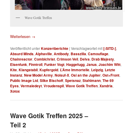
Wave Gotik Treffen
Weiterlesen
→
Veröffentlicht unter
Konzertberichte
|
Verschlagwortet mit
[:SITD:]
,
Absurd Minds
,
Alphaville
,
Antibody
,
Basszilla
,
Camouflage
,
Chainreactor
,
Combichrist
,
Crimson Veil
,
Delva
,
Drab Majesty
,
Eisenfunk
,
Finntroll
,
Funker Vogt
,
Haggefugg
,
Janus
,
Joachim Witt
,
Kite
,
Klangstabil
,
Kupfergold
,
L’Âme Immortelle
,
Leipzig
,
Letzte
Instanz
,
New Model Army
,
Noisuf-X
,
Osi an the Jupiter
,
Ost+Front
,
Public Image Ltd
,
Silke Bischoff
,
Spetsnaz
,
Stahlmann
,
The 69
Eyes
,
Vermaledeyt
,
Vroudenspil
,
Wave Gotik Treffen
,
Xandria
,
Xotox
Wave Gotik Treffen 2025 –
Teil 2