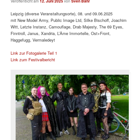
Veröffentlicht am
12. Juni 2025
von
Sven Bähr
Leipzig (diverse Veranstaltungsorte), 08. und 09.06.2025
mit New Model Army, Public Image Ltd, Silke Bischoff, Joachim
Witt, Letzte Instanz, Camouflage, Drab Majesty, The 69 Eyes,
Finntroll, Janus, Xandria, L’Âme Immortelle, Ost+Front,
Haggefugg, Vermaledeyt
Link zur Fotogalerie Teil 1
Link zum Festivalbericht