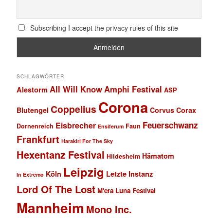
Subscribing I accept the privacy rules of this site
SCHLAGWÖRTER
All Will Know
Amphi Festival
Alestorm
ASP
Corona
Coppelius
Blutengel
Corvus Corax
Feuerschwanz
Eisbrecher
Faun
Dornenreich
Ensiferum
Frankfurt
Harakiri For The Sky
Hexentanz Festival
Hämatom
Hildesheim
Leipzig
Köln
Letzte Instanz
In Extremo
Lord Of The Lost
M'era Luna Festival
Mannheim
Mono Inc.