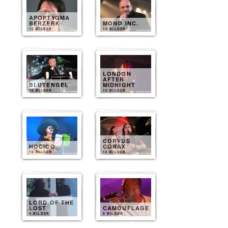
APOPTYGMA
BERZERK
MONO INC.
10 BILDER
10 BILDER
LONDON
AFTER
BLUTENGEL
MIDNIGHT
10 BILDER
10 BILDER
CORVUS
HOCICO
CORAX
10 BILDER
10 BILDER
LORD OF THE
LOST
CAMOUFLAGE
9 BILDER
8 BILDER