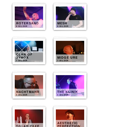
ROTERSAND
MESH
8 BILDER
8 BILDER
CLAN OF
XYMOX
MIDGE URE
7 BILDER
7 BILDER
NACHTMAHR
THE KLINIK
6 BILDER
6 BILDER
AESTHETIC
SOLAR FAKE
PERFECTION