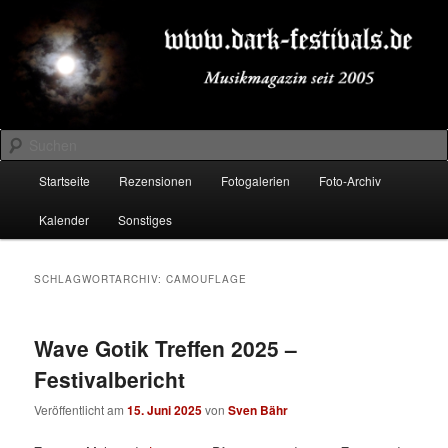
Zum
Zum
Musikmagazin seit 2005
primären
sekundären
Inhalt
Inhalt
springen
springen
DARK-FESTIVALS.DE
Suchen
Hauptmenü
Startseite
Rezensionen
Fotogalerien
Foto-Archiv
Kalender
Sonstiges
SCHLAGWORTARCHIV:
CAMOUFLAGE
Wave Gotik Treffen 2025 –
Festivalbericht
Veröffentlicht am
15. Juni 2025
von
Sven Bähr