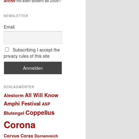
Archiv
mit alten Bildern ab 2009?
NEWSLETTER
Email
Subscribing I accept the
privacy rules of this site
SCHLAGWÖRTER
All Will Know
Alestorm
Amphi Festival
ASP
Coppelius
Blutengel
Corona
Corvus Corax
Dornenreich