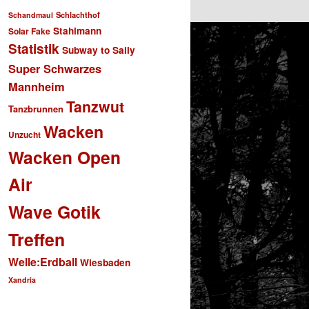
Schlachthof
Schandmaul
Stahlmann
Solar Fake
Statistik
Subway to Sally
Super Schwarzes
Mannheim
Tanzwut
Tanzbrunnen
Wacken
Unzucht
Wacken Open
Air
Wave Gotik
Treffen
Welle:Erdball
Wiesbaden
Xandria