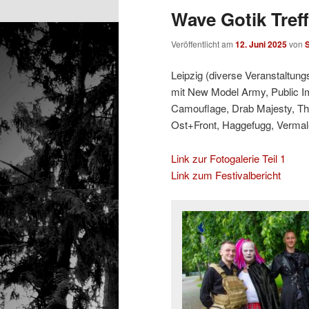
Wave Gotik Treff
Veröffentlicht am
12. Juni 2025
von
Leipzig (diverse Veranstaltung
mit New Model Army, Public Ima
Camouflage, Drab Majesty, The
Ost+Front, Haggefugg, Vermal
Link zur Fotogalerie Teil 1
Link zum Festivalbericht