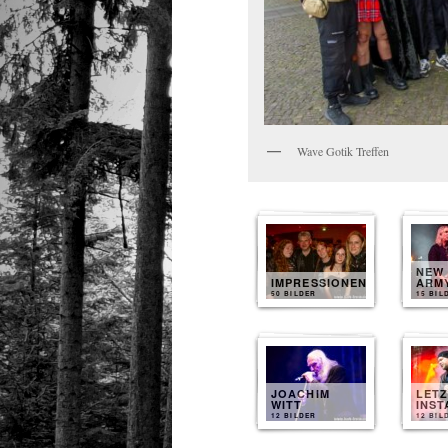
Wave Gotik Treffen
NEW
IMPRESSIONEN
ARM
50 BILDER
15 BIL
JOACHIM
LET
WITT
INST
12 BILDER
12 BIL