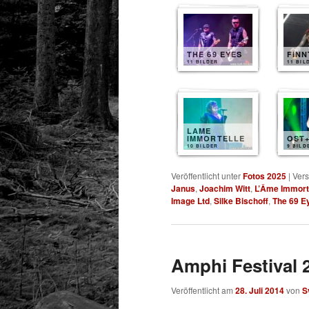
THE 69 EYES
FIN
11 BILDER
11 BIL
LAME
IMMORTELLE
OST
10 BILDER
9 BILD
Veröffentlicht unter
Fotos 2025
|
Vers
Janus
,
Joachim Witt
,
L’Âme Immort
Image Ltd
,
Silke Bischoff
,
The 69 E
Amphi Festival 
Veröffentlicht am
28. Juli 2014
von
S