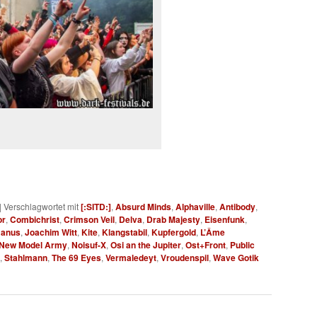
|
Verschlagwortet mit
[:SITD:]
,
Absurd Minds
,
Alphaville
,
Antibody
,
or
,
Combichrist
,
Crimson Veil
,
Delva
,
Drab Majesty
,
Eisenfunk
,
Janus
,
Joachim Witt
,
Kite
,
Klangstabil
,
Kupfergold
,
L’Âme
New Model Army
,
Noisuf-X
,
Osi an the Jupiter
,
Ost+Front
,
Public
,
Stahlmann
,
The 69 Eyes
,
Vermaledeyt
,
Vroudenspil
,
Wave Gotik