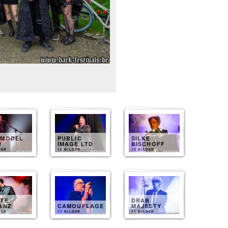
 MODEL
PUBLIC
SILKE
Y
IMAGE LTD
BISCHOFF
DER
15 BILDER
15 BILDER
ZTE
DRAB
ANZ
CAMOUFLAGE
MAJESTY
DER
11 BILDER
11 BILDER