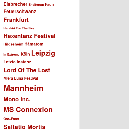
Eisbrecher
Faun
Ensiferum
Feuerschwanz
Frankfurt
Harakiri For The Sky
Hexentanz Festival
Hämatom
Hildesheim
Leipzig
Köln
In Extremo
Letzte Instanz
Lord Of The Lost
M'era Luna Festival
Mannheim
Mono Inc.
MS Connexion
Ost+Front
Saltatio Mortis