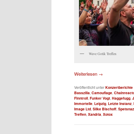
Wave Gotik Treffen
Weiterlesen
→
Veröffentlicht unter
Konzertberichte
Basszilla
,
Camouflage
,
Chainreact
Finntroll
,
Funker Vogt
,
Haggefugg
,
Immortelle
,
Leipzig
,
Letzte Instanz
,
Image Ltd
,
Silke Bischoff
,
Spetsnaz
Treffen
,
Xandria
,
Xotox