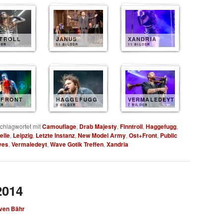
NTROLL
JANUS
XANDRIA
DER
11 BILDER
11 BILDER
+FRONT
HAGGEFUGG
VERMALEDEYT
ER
9 BILDER
7 BILDER
chlagwortet mit
Camouflage
,
Drab Majesty
,
Finntroll
,
Haggefugg
,
elle
,
Leipzig
,
Letzte Instanz
,
New Model Army
,
Ost+Front
,
Public
yes
,
Vermaledeyt
,
Wave Gotik Treffen
,
Xandria
2014
ven Bähr