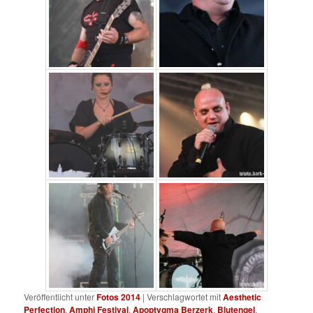
Veröffentlicht unter
Fotos 2014
|
Verschlagwortet mit
Aesthetic
Perfection
,
Amphi Festival
,
Apoptygma Berzerk
,
Blutengel
,