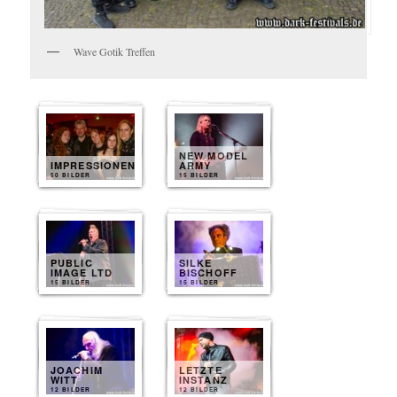
Wave Gotik Treffen
NEW MODEL
IMPRESSIONEN
ARMY
50 BILDER
15 BILDER
PUBLIC
SILKE
IMAGE LTD
BISCHOFF
15 BILDER
15 BILDER
JOACHIM
LETZTE
WITT
INSTANZ
12 BILDER
12 BILDER