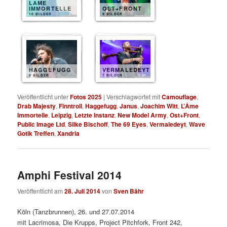
LAME
IMMORTELLE
OST+FRONT
10 BILDER
9 BILDER
HAGGEFUGG
VERMALEDEYT
9 BILDER
7 BILDER
Veröffentlicht unter
Fotos 2025
|
Verschlagwortet mit
Camouflage
,
Drab Majesty
,
Finntroll
,
Haggefugg
,
Janus
,
Joachim Witt
,
L’Âme
Immortelle
,
Leipzig
,
Letzte Instanz
,
New Model Army
,
Ost+Front
,
Public Image Ltd
,
Silke Bischoff
,
The 69 Eyes
,
Vermaledeyt
,
Wave
Gotik Treffen
,
Xandria
Amphi Festival 2014
Veröffentlicht am
28. Juli 2014
von
Sven Bähr
Köln (Tanzbrunnen), 26. und 27.07.2014
mit Lacrimosa, Die Krupps, Project Pitchfork, Front 242,