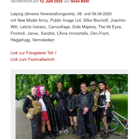
Veröffentlicht am
12. Juni 2025
von
Sven Bähr
Leipzig (diverse Veranstaltungsorte), 08. und 09.06.2025
mit New Model Army, Public Image Ltd, Silke Bischoff, Joachim
Witt, Letzte Instanz, Camouflage, Drab Majesty, The 69 Eyes,
Finntroll, Janus, Xandria, L’Âme Immortelle, Ost+Front,
Haggefugg, Vermaledeyt
Link zur Fotogalerie Teil 1
Link zum Festivalbericht