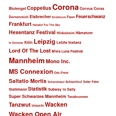
Corona
Coppelius
Blutengel
Corvus Corax
Feuerschwanz
Eisbrecher
Faun
Dornenreich
Ensiferum
Frankfurt
Harakiri For The Sky
Hexentanz Festival
Hämatom
Hildesheim
Leipzig
Köln
Letzte Instanz
In Extremo
Lord Of The Lost
M'era Luna Festival
Mannheim
Mono Inc.
MS Connexion
Ost+Front
Saltatio Mortis
Solar Fake
Schlachthof
Schandmaul
Statistik
Stahlmann
Subway to Sally
Super Schwarzes Mannheim
Tanzbrunnen
Wacken
Tanzwut
Unzucht
Wacken Open Air