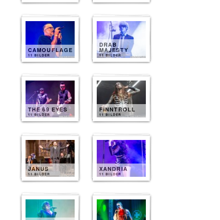
DRAB
CAMOUFLAGE
MAJESTY
11 BILDER
11 BILDER
THE 69 EYES
FINNTROLL
11 BILDER
11 BILDER
JANUS
XANDRIA
11 BILDER
11 BILDER