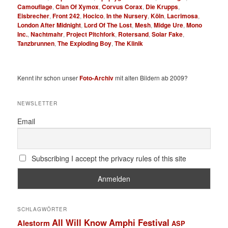
Camouflage
,
Clan Of Xymox
,
Corvus Corax
,
Die Krupps
,
Eisbrecher
,
Front 242
,
Hocico
,
In the Nursery
,
Köln
,
Lacrimosa
,
London After Midnight
,
Lord Of The Lost
,
Mesh
,
Midge Ure
,
Mono
Inc.
,
Nachtmahr
,
Project Pitchfork
,
Rotersand
,
Solar Fake
,
Tanzbrunnen
,
The Exploding Boy
,
The Klinik
Kennt ihr schon unser
Foto-Archiv
mit alten Bildern ab 2009?
NEWSLETTER
Email
Subscribing I accept the privacy rules of this site
SCHLAGWÖRTER
All Will Know
Amphi Festival
Alestorm
ASP