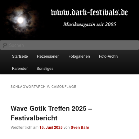
Zum
Zum
Musikmagazin seit 2005
primären
sekundären
Inhalt
Inhalt
springen
springen
DARK-FESTIVALS.DE
Suchen
Hauptmenü
Startseite
Rezensionen
Fotogalerien
Foto-Archiv
Kalender
Sonstiges
SCHLAGWORTARCHIV:
CAMOUFLAGE
Wave Gotik Treffen 2025 –
Festivalbericht
Veröffentlicht am
15. Juni 2025
von
Sven Bähr