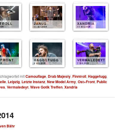
NTROLL
JANUS
XANDRIA
DER
11 BILDER
11 BILDER
+FRONT
HAGGEFUGG
VERMALEDEYT
ER
9 BILDER
7 BILDER
chlagwortet mit
Camouflage
,
Drab Majesty
,
Finntroll
,
Haggefugg
,
elle
,
Leipzig
,
Letzte Instanz
,
New Model Army
,
Ost+Front
,
Public
yes
,
Vermaledeyt
,
Wave Gotik Treffen
,
Xandria
2014
ven Bähr