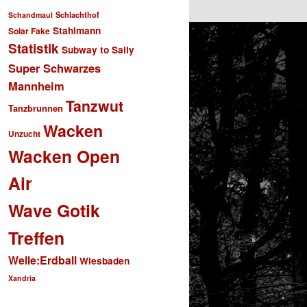
Schlachthof
Schandmaul
Stahlmann
Solar Fake
Statistik
Subway to Sally
Super Schwarzes
Mannheim
Tanzwut
Tanzbrunnen
Wacken
Unzucht
Wacken Open
Air
Wave Gotik
Treffen
Welle:Erdball
Wiesbaden
Xandria