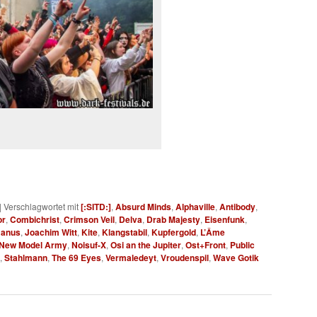
|
Verschlagwortet mit
[:SITD:]
,
Absurd Minds
,
Alphaville
,
Antibody
,
or
,
Combichrist
,
Crimson Veil
,
Delva
,
Drab Majesty
,
Eisenfunk
,
Janus
,
Joachim Witt
,
Kite
,
Klangstabil
,
Kupfergold
,
L’Âme
New Model Army
,
Noisuf-X
,
Osi an the Jupiter
,
Ost+Front
,
Public
,
Stahlmann
,
The 69 Eyes
,
Vermaledeyt
,
Vroudenspil
,
Wave Gotik