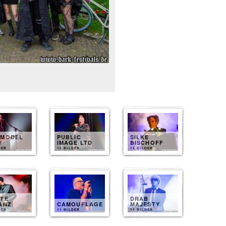
 MODEL
PUBLIC
SILKE
Y
IMAGE LTD
BISCHOFF
DER
15 BILDER
15 BILDER
ZTE
DRAB
ANZ
CAMOUFLAGE
MAJESTY
DER
11 BILDER
11 BILDER