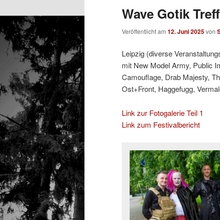
Wave Gotik Treff
Veröffentlicht am
12. Juni 2025
von
Leipzig (diverse Veranstaltung
mit New Model Army, Public Ima
Camouflage, Drab Majesty, The
Ost+Front, Haggefugg, Vermal
Link zur Fotogalerie Teil 1
Link zum Festivalbericht