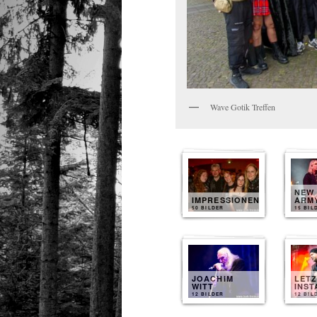
Wave Gotik Treffen
NEW
IMPRESSIONEN
ARM
50 BILDER
15 BIL
JOACHIM
LET
WITT
INST
12 BILDER
12 BIL