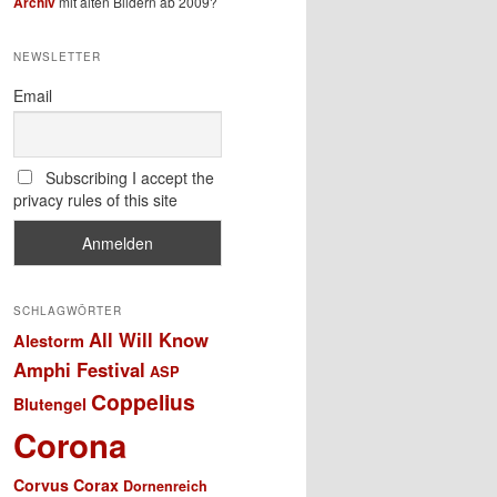
Archiv
mit alten Bildern ab 2009?
NEWSLETTER
Email
Subscribing I accept the
privacy rules of this site
SCHLAGWÖRTER
All Will Know
Alestorm
Amphi Festival
ASP
Coppelius
Blutengel
Corona
Corvus Corax
Dornenreich