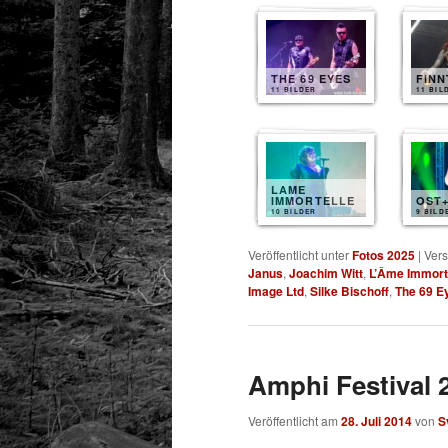
THE 69 EYES
FIN
11 BILDER
11 BIL
LAME
IMMORTELLE
OST
10 BILDER
9 BILD
Veröffentlicht unter
Fotos 2025
|
Vers
Janus
,
Joachim Witt
,
L’Âme Immort
Image Ltd
,
Silke Bischoff
,
The 69 E
Amphi Festival 
Veröffentlicht am
28. Juli 2014
von
S