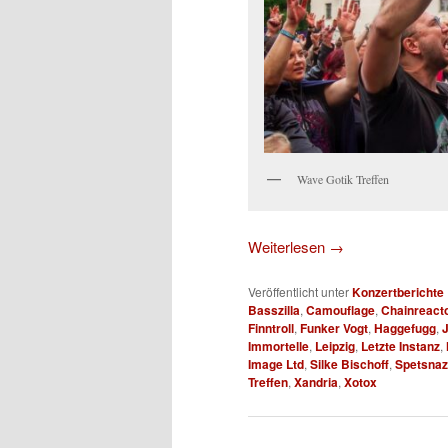
Wave Gotik Treffen
Weiterlesen
→
Veröffentlicht unter
Konzertberichte
Basszilla
,
Camouflage
,
Chainreact
Finntroll
,
Funker Vogt
,
Haggefugg
,
Immortelle
,
Leipzig
,
Letzte Instanz
,
Image Ltd
,
Silke Bischoff
,
Spetsnaz
Treffen
,
Xandria
,
Xotox