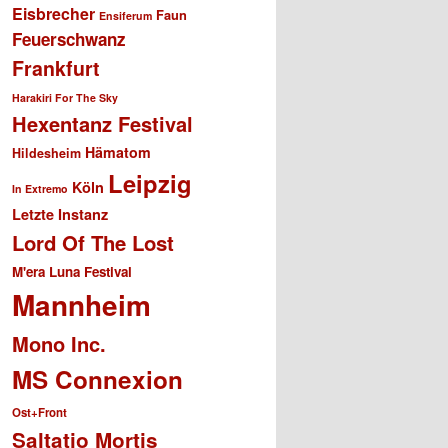
Eisbrecher
Faun
Ensiferum
Feuerschwanz
Frankfurt
Harakiri For The Sky
Hexentanz Festival
Hämatom
Hildesheim
Leipzig
Köln
In Extremo
Letzte Instanz
Lord Of The Lost
M'era Luna Festival
Mannheim
Mono Inc.
MS Connexion
Ost+Front
Saltatio Mortis