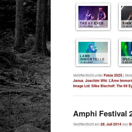
THE 69 EYES
FIN
11 BILDER
11 BIL
LAME
IMMORTELLE
OST
10 BILDER
9 BILD
Veröffentlicht unter
Fotos 2025
|
Vers
Janus
,
Joachim Witt
,
L’Âme Immort
Image Ltd
,
Silke Bischoff
,
The 69 E
Amphi Festival 
Veröffentlicht am
28. Juli 2014
von
S