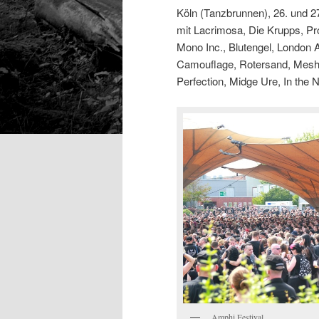
Köln (Tanzbrunnen), 26. und 2
mit Lacrimosa, Die Krupps, Pro
Mono Inc., Blutengel, London A
Camouflage, Rotersand, Mesh,
Perfection, Midge Ure, In the 
Amphi Festival