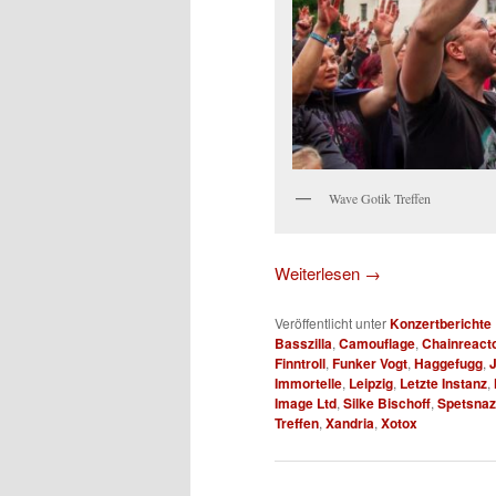
Wave Gotik Treffen
Weiterlesen
→
Veröffentlicht unter
Konzertberichte
Basszilla
,
Camouflage
,
Chainreact
Finntroll
,
Funker Vogt
,
Haggefugg
,
Immortelle
,
Leipzig
,
Letzte Instanz
,
Image Ltd
,
Silke Bischoff
,
Spetsnaz
Treffen
,
Xandria
,
Xotox