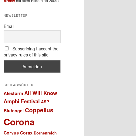
Archiv
mit alten Bildern ab 2009?
NEWSLETTER
Email
Subscribing I accept the
privacy rules of this site
SCHLAGWÖRTER
All Will Know
Alestorm
Amphi Festival
ASP
Coppelius
Blutengel
Corona
Corvus Corax
Dornenreich