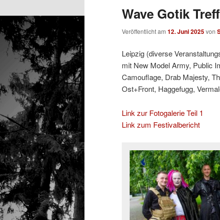
Wave Gotik Treff
Veröffentlicht am
12. Juni 2025
von
Leipzig (diverse Veranstaltung
mit New Model Army, Public Ima
Camouflage, Drab Majesty, The
Ost+Front, Haggefugg, Vermal
Link zur Fotogalerie Teil 1
Link zum Festivalbericht