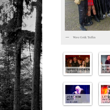
Wave Gotik Treffen
NEW
IMPRESSIONEN
ARM
50 BILDER
15 BIL
JOACHIM
LET
WITT
INST
12 BILDER
12 BIL