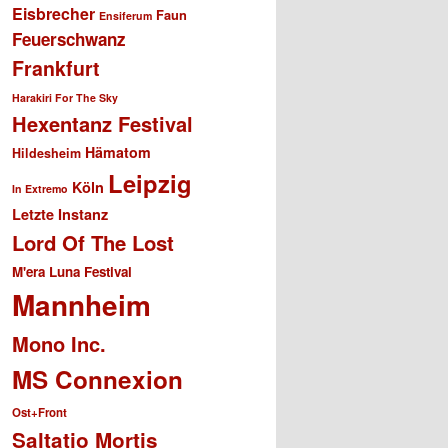
Eisbrecher
Faun
Ensiferum
Feuerschwanz
Frankfurt
Harakiri For The Sky
Hexentanz Festival
Hämatom
Hildesheim
Leipzig
Köln
In Extremo
Letzte Instanz
Lord Of The Lost
M'era Luna Festival
Mannheim
Mono Inc.
MS Connexion
Ost+Front
Saltatio Mortis