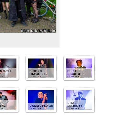
 MODEL
PUBLIC
SILKE
Y
IMAGE LTD
BISCHOFF
DER
15 BILDER
15 BILDER
ZTE
DRAB
ANZ
CAMOUFLAGE
MAJESTY
DER
11 BILDER
11 BILDER