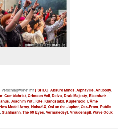
|
Verschlagwortet mit
[:SITD:]
,
Absurd Minds
,
Alphaville
,
Antibody
,
or
,
Combichrist
,
Crimson Veil
,
Delva
,
Drab Majesty
,
Eisenfunk
,
Janus
,
Joachim Witt
,
Kite
,
Klangstabil
,
Kupfergold
,
L’Âme
New Model Army
,
Noisuf-X
,
Osi an the Jupiter
,
Ost+Front
,
Public
,
Stahlmann
,
The 69 Eyes
,
Vermaledeyt
,
Vroudenspil
,
Wave Gotik