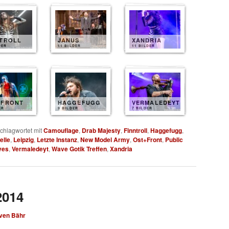
NTROLL
JANUS
XANDRIA
DER
11 BILDER
11 BILDER
+FRONT
HAGGEFUGG
VERMALEDEYT
ER
9 BILDER
7 BILDER
chlagwortet mit
Camouflage
,
Drab Majesty
,
Finntroll
,
Haggefugg
,
elle
,
Leipzig
,
Letzte Instanz
,
New Model Army
,
Ost+Front
,
Public
yes
,
Vermaledeyt
,
Wave Gotik Treffen
,
Xandria
2014
ven Bähr