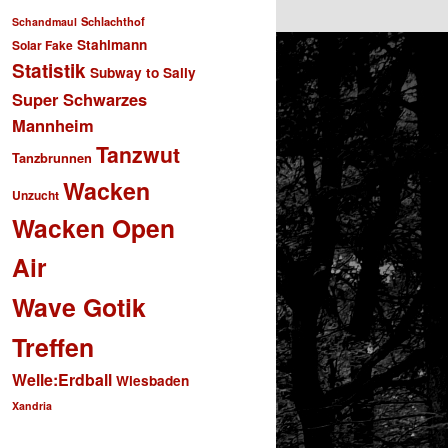
Schlachthof
Schandmaul
Stahlmann
Solar Fake
Statistik
Subway to Sally
Super Schwarzes
Mannheim
Tanzwut
Tanzbrunnen
Wacken
Unzucht
Wacken Open
Air
Wave Gotik
Treffen
Welle:Erdball
Wiesbaden
Xandria