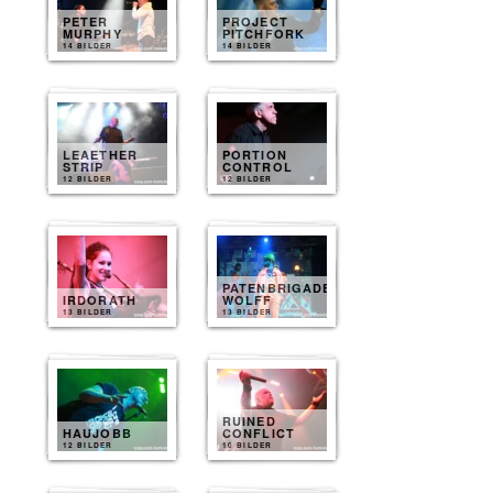
PETER
PROJECT
MURPHY
PITCHFORK
14 BILDER
14 BILDER
LEAETHER
PORTION
STRIP
CONTROL
12 BILDER
12 BILDER
PATENBRIGADE
IRDORATH
WOLFF
13 BILDER
13 BILDER
RUINED
HAUJOBB
CONFLICT
12 BILDER
10 BILDER