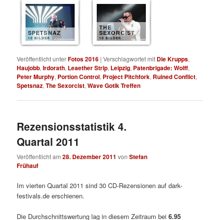
THE
SPETSNAZ
SEXORCIST
10 BILDER
10 BILDER
Veröffentlicht unter
Fotos 2016
|
Verschlagwortet mit
Die Krupps
,
Haujobb
,
Irdorath
,
Leaether Strip
,
Leipzig
,
Patenbrigade: Wolff
,
Peter Murphy
,
Portion Control
,
Project Pitchfork
,
Ruined Conflict
,
Spetsnaz
,
The Sexorcist
,
Wave Gotik Treffen
Rezensionsstatistik 4.
Quartal 2011
Veröffentlicht am
28. Dezember 2011
von
Stefan
Frühauf
Im vierten Quartal 2011 sind 30 CD-Rezensionen auf dark-
festivals.de erschienen.
Die Durchschnittswertung lag in diesem Zeitraum bei
6.95