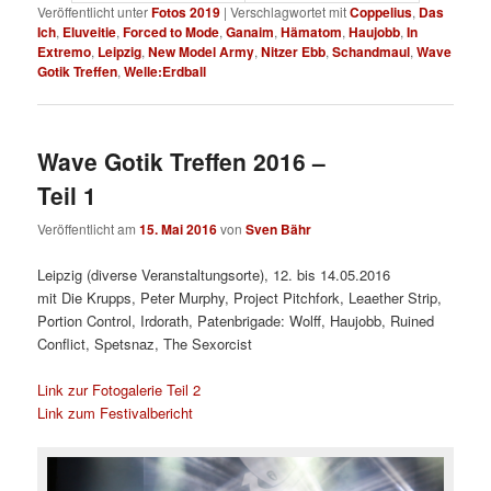
Veröffentlicht unter
Fotos 2019
|
Verschlagwortet mit
Coppelius
,
Das
Ich
,
Eluveitie
,
Forced to Mode
,
Ganaim
,
Hämatom
,
Haujobb
,
In
Extremo
,
Leipzig
,
New Model Army
,
Nitzer Ebb
,
Schandmaul
,
Wave
Gotik Treffen
,
Welle:Erdball
Wave Gotik Treffen 2016 –
Teil 1
Veröffentlicht am
15. Mai 2016
von
Sven Bähr
Leipzig (diverse Veranstaltungsorte), 12. bis 14.05.2016
mit
Die Krupps, Peter Murphy, Project Pitchfork, Leaether Strip,
Portion Control, Irdorath, Patenbrigade: Wolff, Haujobb, Ruined
Conflict, Spetsnaz, The Sexorcist
Link zur Fotogalerie Teil 2
Link zum Festivalbericht