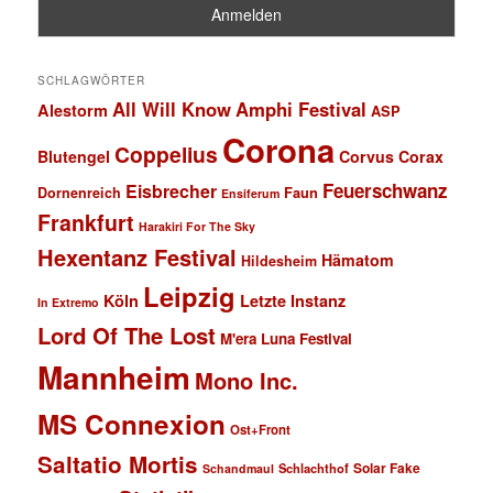
SCHLAGWÖRTER
All Will Know
Amphi Festival
Alestorm
ASP
Corona
Coppelius
Blutengel
Corvus Corax
Feuerschwanz
Eisbrecher
Faun
Dornenreich
Ensiferum
Frankfurt
Harakiri For The Sky
Hexentanz Festival
Hämatom
Hildesheim
Leipzig
Köln
Letzte Instanz
In Extremo
Lord Of The Lost
M'era Luna Festival
Mannheim
Mono Inc.
MS Connexion
Ost+Front
Saltatio Mortis
Solar Fake
Schlachthof
Schandmaul