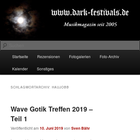
Zum
Zum
Musikmagazin seit 2005
primären
sekundären
Inhalt
Inhalt
springen
springen
DARK-FESTIVALS.DE
Suchen
Hauptmenü
Startseite
Rezensionen
Fotogalerien
Foto-Archiv
Kalender
Sonstiges
SCHLAGWORTARCHIV:
HAUJOBB
Wave Gotik Treffen 2019 –
Teil 1
Veröffentlicht am
10. Juni 2019
von
Sven Bähr