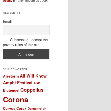
Archiv
mit alten Bildern ab 2009?
NEWSLETTER
Email
Subscribing I accept the
privacy rules of this site
SCHLAGWÖRTER
All Will Know
Alestorm
Amphi Festival
ASP
Coppelius
Blutengel
Corona
Corvus Corax
Dornenreich