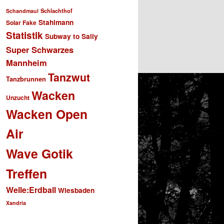
Schlachthof
Schandmaul
Stahlmann
Solar Fake
Statistik
Subway to Sally
Super Schwarzes
Mannheim
Tanzwut
Tanzbrunnen
Wacken
Unzucht
Wacken Open
Air
Wave Gotik
Treffen
Welle:Erdball
Wiesbaden
Xandria