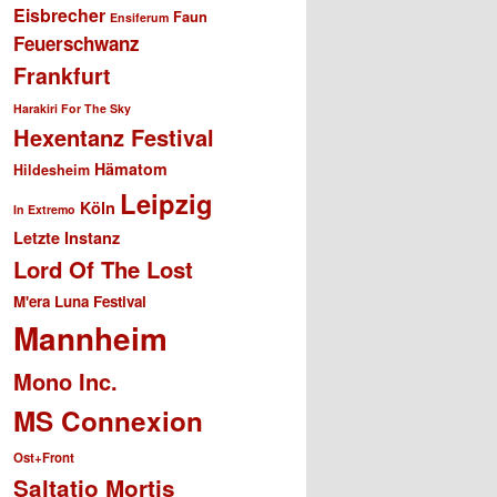
Eisbrecher
Faun
Ensiferum
Feuerschwanz
Frankfurt
Harakiri For The Sky
Hexentanz Festival
Hämatom
Hildesheim
Leipzig
Köln
In Extremo
Letzte Instanz
Lord Of The Lost
M'era Luna Festival
Mannheim
Mono Inc.
MS Connexion
Ost+Front
Saltatio Mortis