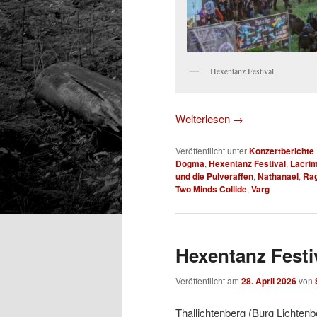
Hexentanz Festival
Weiterlesen
→
Veröffentlicht unter
Konzertberichte
Dogma
,
Hexentanz Festival
,
Lacri
und die Pulveraffen
,
Nathanael
,
Ra
Two Minds Collide
,
Varg
Hexentanz Festi
Veröffentlicht am
28. April 2026
von
Thallichtenberg (Burg Lichtenb