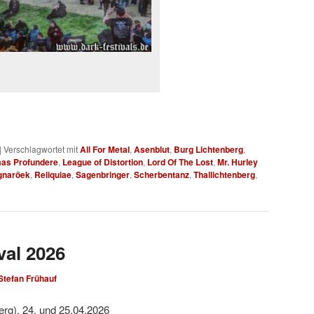
|
Verschlagwortet mit
All For Metal
,
Asenblut
,
Burg Lichtenberg
,
mas Profundere
,
League of Distortion
,
Lord Of The Lost
,
Mr. Hurley
gnaröek
,
Reliquiae
,
Sagenbringer
,
Scherbentanz
,
Thallichtenberg
,
val 2026
Stefan Frühauf
erg), 24. und 25.04.2026