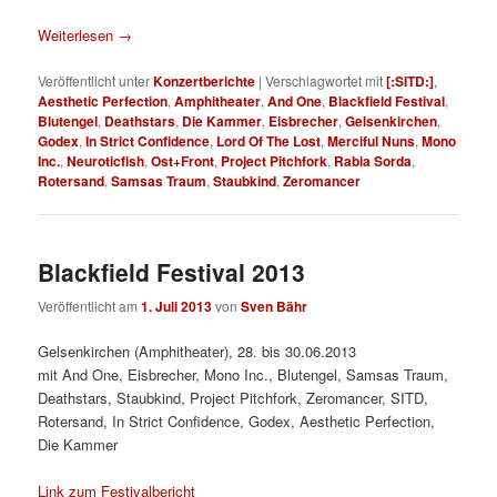
Weiterlesen
→
Veröffentlicht unter
Konzertberichte
|
Verschlagwortet mit
[:SITD:]
,
Aesthetic Perfection
,
Amphitheater
,
And One
,
Blackfield Festival
,
Blutengel
,
Deathstars
,
Die Kammer
,
Eisbrecher
,
Gelsenkirchen
,
Godex
,
In Strict Confidence
,
Lord Of The Lost
,
Merciful Nuns
,
Mono
Inc.
,
Neuroticfish
,
Ost+Front
,
Project Pitchfork
,
Rabia Sorda
,
Rotersand
,
Samsas Traum
,
Staubkind
,
Zeromancer
Blackfield Festival 2013
Veröffentlicht am
1. Juli 2013
von
Sven Bähr
Gelsenkirchen (Amphitheater), 28. bis 30.06.2013
mit And One, Eisbrecher, Mono Inc., Blutengel, Samsas Traum,
Deathstars, Staubkind, Project Pitchfork, Zeromancer, SITD,
Rotersand, In Strict Confidence, Godex, Aesthetic Perfection,
Die Kammer
Link zum Festivalbericht