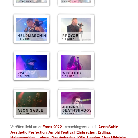
10 BILDER
10 BILDER
HELDMASCHINE
RROYCE
9 BILDER
7 BILDER
V2A
WISBORG
7 BILDER
7 BILDER
JOHNNY
AEON SABLE
DEATHSHADOW
6 BILDER
6 BILDER
Veröffentlicht unter
Fotos 2022
|
Verschlagwortet mit
Aeon Sable
,
Aesthetic Perfection
,
Amphi Festival
,
Eisbrecher
,
Erdling
,
Heldmaschine
,
Johnny Deathshadow
,
Köln
,
London After Midnight
,