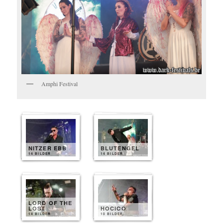
Amphi Festival
NITZER EBB
BLUTENGEL
14 BILDER
14 BILDER
LORD OF THE
LOST
HOCICO
14 BILDER
10 BILDER