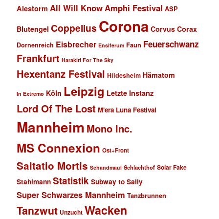
All Will Know
Amphi Festival
Alestorm
ASP
Corona
Coppelius
Blutengel
Corvus Corax
Feuerschwanz
Eisbrecher
Faun
Dornenreich
Ensiferum
Frankfurt
Harakiri For The Sky
Hexentanz Festival
Hämatom
Hildesheim
Leipzig
Köln
Letzte Instanz
In Extremo
Lord Of The Lost
M'era Luna Festival
Mannheim
Mono Inc.
MS Connexion
Ost+Front
Saltatio Mortis
Solar Fake
Schlachthof
Schandmaul
Statistik
Stahlmann
Subway to Sally
Super Schwarzes Mannheim
Tanzbrunnen
Wacken
Tanzwut
Unzucht