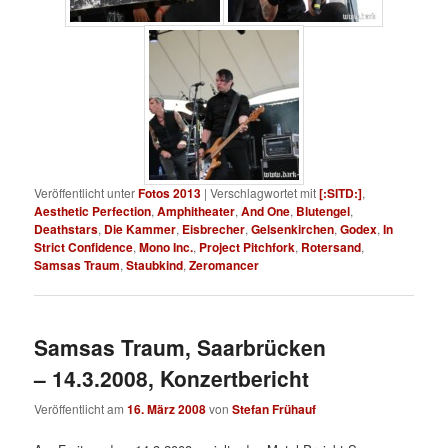
Veröffentlicht unter
Fotos 2013
|
Verschlagwortet mit
[:SITD:]
,
Aesthetic Perfection
,
Amphitheater
,
And One
,
Blutengel
,
Deathstars
,
Die Kammer
,
Eisbrecher
,
Gelsenkirchen
,
Godex
,
In
Strict Confidence
,
Mono Inc.
,
Project Pitchfork
,
Rotersand
,
Samsas Traum
,
Staubkind
,
Zeromancer
Samsas Traum, Saarbrücken
– 14.3.2008, Konzertbericht
Veröffentlicht am
16. März 2008
von
Stefan Frühauf