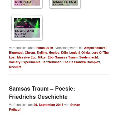
COMPLEX
MASSIVE EGO
5 BILDER
5 BILDER
LOGIC AND
OLIVIA
5 BILDER
Veröffentlicht unter
Fotos 2019
|
Verschlagwortet mit
Amphi Festival
,
Blutengel
,
Chrom
,
Erdling
,
Hocico
,
Köln
,
Logic & Olivia
,
Lord Of The
Lost
,
Massive Ego
,
Nitzer Ebb
,
Samsas Traum
,
Seelennacht
,
Solitary Experiments
,
Tanzbrunnen
,
The Cassandra Complex
,
Unzucht
Samsas Traum – Poesie:
Friedrichs Geschichte
Veröffentlicht am
29. September 2015
von
Stefan
Frühauf