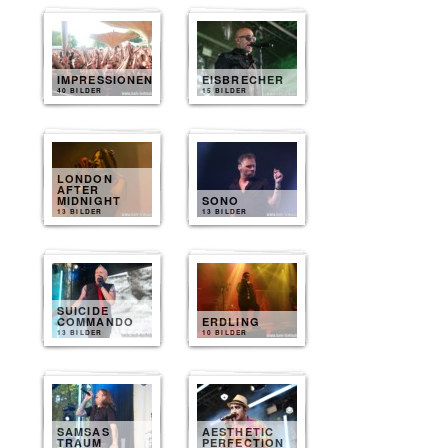
IMPRESSIONEN
EISBRECHER
40 BILDER
15 BILDER
LONDON
AFTER
MIDNIGHT
SONO
13 BILDER
13 BILDER
SUICIDE
COMMANDO
ERDLING
13 BILDER
10 BILDER
SAMSAS
AESTHETIC
TRAUM
PERFECTION