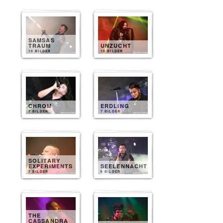
SAMSAS
TRAUM
UNZUCHT
10 BILDER
10 BILDER
CHROM
ERDLING
7 BILDER
7 BILDER
SOLITARY
EXPERIMENTS
SEELENNACHT
7 BILDER
6 BILDER
THE
CASSANDRA