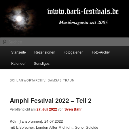
Zum
Zum
Musikmagazin seit 2005
primären
sekundären
Inhalt
Inhalt
springen
springen
DARK-FESTIVALS.DE
Suchen
Hauptmenü
Startseite
Rezensionen
Fotogalerien
Foto-Archiv
Kalender
Sonstiges
SCHLAGWORTARCHIV:
SAMSAS TRAUM
Amphi Festival 2022 – Teil 2
Veröffentlicht am
27. Juli 2022
von
Sven Bähr
Köln (Tanzbrunnen), 24.07.2022
mit Eisbrecher, London After Midnight, Sono, Suicide