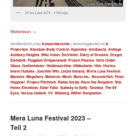
M’era Luna 2023 – Clubstage
Weiterlesen
→
Veröffentlicht unter
Konzertberichte
|
Verschlagwortet mit
A
Projection
,
Absolute Body Control
,
Agonoize
,
Amduscia
,
Antiage
,
Ashbury Heights
,
Blitz Union
,
De/Vision
,
Diary of Dreams
,
Dragol
,
Eisfabrik
,
Flugplatz Drispenstedt
,
Frozen Plasma
,
Girls Under
Glass
,
Gothminister
,
Heldmaschine
,
Hildesheim
,
Him
,
Hocico
,
Intent Outtake
,
Joachim Witt
,
Letzte Instanz
,
M'era Luna Festival
,
Manntra
,
Megaherz
,
Melotron
,
Mesh
,
Mono Inc.
,
Neuroticfish
,
Peter
Heppner
,
Project Pitchfork
,
Rabia Sorda
,
Rave the Requiem
,
She
Hates Emotions
,
Solar Fake
,
Subway to Sally
,
Tanzwut
,
The 69
Eyes
,
Versus Goliath
,
VV
,
Wisborg
,
Within Temptation
Mera Luna Festival 2023 –
Teil 2