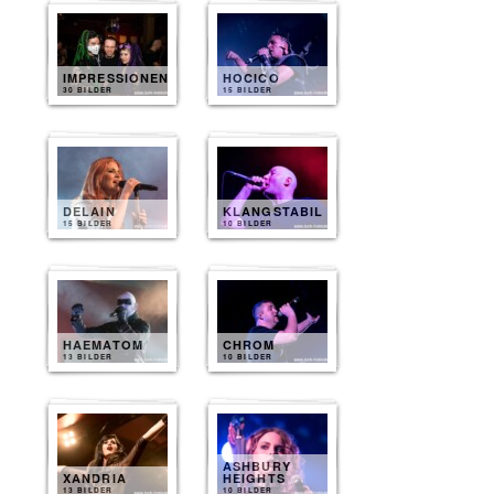
IMPRESSIONEN
HOCICO
30 BILDER
15 BILDER
DELAIN
KLANGSTABIL
15 BILDER
10 BILDER
HAEMATOM
CHROM
13 BILDER
10 BILDER
ASHBURY
XANDRIA
HEIGHTS
13 BILDER
10 BILDER