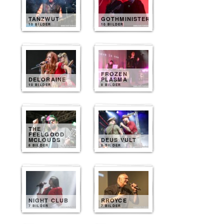
TANZWUT
GOTHMINISTER
10 BILDER
10 BILDER
FROZEN
DELORAINE
PLASMA
10 BILDER
8 BILDER
THE
FEELGOOD
MCLOUDS
DEUS VULT
8 BILDER
8 BILDER
NIGHT CLUB
RROYCE
7 BILDER
7 BILDER