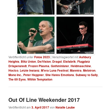
Veröffentlicht unter
Fotos 2023
|
Verschlagwortet mit
Ashbury
Heights
,
Blitz Union
,
De/Vision
,
Dragol
,
Eisfabrik
,
Flugplatz
Drispenstedt
,
Frozen Plasma
,
Gothminister
,
Heldmaschine
,
Hocico
,
Letzte Instanz
,
M'era Luna Festival
,
Manntra
,
Melotron
,
Mono Inc.
,
Peter Heppner
,
She Hates Emotions
,
Subway to Sally
,
The 69 Eyes
,
Within Temptation
Out Of Line Weekender 2017
Veröffentlicht am
3. April 2017
von
Natalie Laube