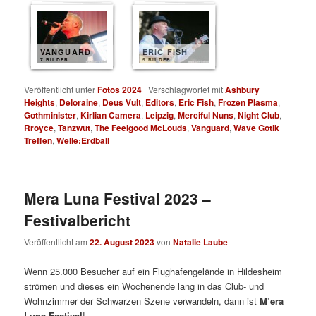
VANGUARD
ERIC FISH
7 BILDER
5 BILDER
Veröffentlicht unter
Fotos 2024
|
Verschlagwortet mit
Ashbury
Heights
,
Deloraine
,
Deus Vult
,
Editors
,
Eric Fish
,
Frozen Plasma
,
Gothminister
,
Kirlian Camera
,
Leipzig
,
Merciful Nuns
,
Night Club
,
Rroyce
,
Tanzwut
,
The Feelgood McLouds
,
Vanguard
,
Wave Gotik
Treffen
,
Welle:Erdball
Mera Luna Festival 2023 –
Festivalbericht
Veröffentlicht am
22. August 2023
von
Natalie Laube
Wenn 25.000 Besucher auf ein Flughafengelände in Hildesheim
strömen und dieses ein Wochenende lang in das Club- und
Wohnzimmer der Schwarzen Szene verwandeln, dann ist
M’era
Luna Festival
!