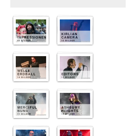
KIRLIAN
IMPRESSIONEN
CAMERA
40 BILDER
15 BILDER
WELLE
ERDBALL
EDITORS
14 BILDER
11 BILDER
MERCIFUL
ASHBURY
NUNS
HEIGHTS
11 BILDER
10 BILDER