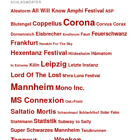
SCHLAGWÖRTER
All Will Know
Amphi Festival
Alestorm
ASP
Corona
Coppelius
Blutengel
Corvus Corax
Feuerschwanz
Eisbrecher
Faun
Dornenreich
Ensiferum
Frankfurt
Harakiri For The Sky
Hexentanz Festival
Hämatom
Hildesheim
Leipzig
Köln
Letzte Instanz
In Extremo
Lord Of The Lost
M'era Luna Festival
Mannheim
Mono Inc.
MS Connexion
Ost+Front
Saltatio Mortis
Solar Fake
Schlachthof
Schandmaul
Statistik
Stahlmann
Subway to Sally
Super Schwarzes Mannheim
Tanzbrunnen
Wacken
Tanzwut