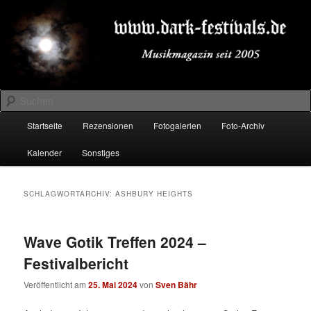
Zum
Zum
Musikmagazin seit 2005
primären
sekundären
Inhalt
Inhalt
springen
springen
DARK-FESTIVALS.DE
Suchen
Hauptmenü
Startseite
Rezensionen
Fotogalerien
Foto-Archiv
Kalender
Sonstiges
SCHLAGWORTARCHIV:
ASHBURY HEIGHTS
Wave Gotik Treffen 2024 –
Festivalbericht
Veröffentlicht am
25. Mai 2024
von
Sven Bähr