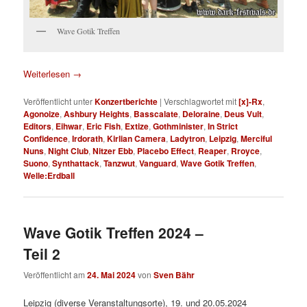
Wave Gotik Treffen
Weiterlesen
→
Veröffentlicht unter
Konzertberichte
|
Verschlagwortet mit
[x]-Rx
,
Agonoize
,
Ashbury Heights
,
Basscalate
,
Deloraine
,
Deus Vult
,
Editors
,
Eihwar
,
Eric Fish
,
Extize
,
Gothminister
,
In Strict
Confidence
,
Irdorath
,
Kirlian Camera
,
Ladytron
,
Leipzig
,
Merciful
Nuns
,
Night Club
,
Nitzer Ebb
,
Placebo Effect
,
Reaper
,
Rroyce
,
Suono
,
Synthattack
,
Tanzwut
,
Vanguard
,
Wave Gotik Treffen
,
Welle:Erdball
Wave Gotik Treffen 2024 –
Teil 2
Veröffentlicht am
24. Mai 2024
von
Sven Bähr
Leipzig (diverse Veranstaltungsorte), 19. und 20.05.2024