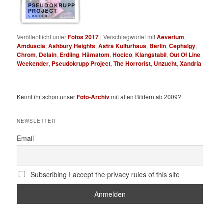
PSEUDOKRUPP
PROJECT
5 BILDER
Veröffentlicht unter
Fotos 2017
|
Verschlagwortet mit
Aeverium
,
Amduscia
,
Ashbury Heights
,
Astra Kulturhaus
,
Berlin
,
Cephalgy
,
Chrom
,
Delain
,
Erdling
,
Hämatom
,
Hocico
,
Klangstabil
,
Out Of Line
Weekender
,
Pseudokrupp Project
,
The Horrorist
,
Unzucht
,
Xandria
Kennt ihr schon unser
Foto-Archiv
mit alten Bildern ab 2009?
NEWSLETTER
Email
Subscribing I accept the privacy rules of this site