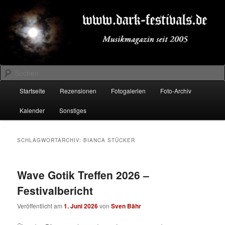
Zum
Zum
Musikmagazin seit 2005
primären
sekundären
Inhalt
Inhalt
springen
springen
DARK-FESTIVALS.DE
Suchen
Hauptmenü
Startseite
Rezensionen
Fotogalerien
Foto-Archiv
Kalender
Sonstiges
SCHLAGWORTARCHIV:
BIANCA STÜCKER
Wave Gotik Treffen 2026 –
Festivalbericht
Veröffentlicht am
1. Juni 2026
von
Sven Bähr