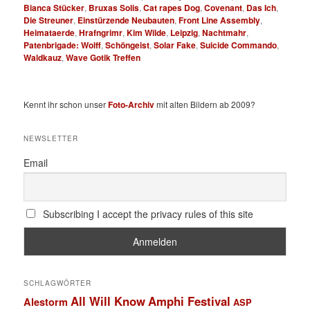
Bianca Stücker
,
Bruxas Solis
,
Cat rapes Dog
,
Covenant
,
Das Ich
,
Die Streuner
,
Einstürzende Neubauten
,
Front Line Assembly
,
Heimataerde
,
Hrafngrimr
,
Kim Wilde
,
Leipzig
,
Nachtmahr
,
Patenbrigade: Wolff
,
Schöngeist
,
Solar Fake
,
Suicide Commando
,
Waldkauz
,
Wave Gotik Treffen
Kennt ihr schon unser
Foto-Archiv
mit alten Bildern ab 2009?
NEWSLETTER
Email
Subscribing I accept the privacy rules of this site
SCHLAGWÖRTER
All Will Know
Amphi Festival
Alestorm
ASP