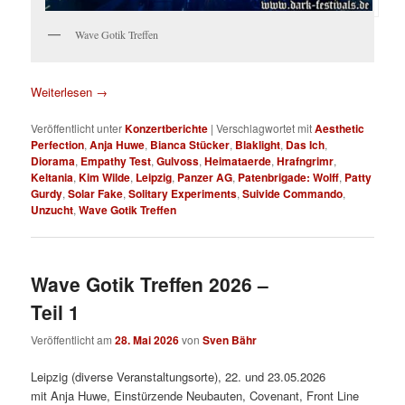
Wave Gotik Treffen
Weiterlesen
→
Veröffentlicht unter
Konzertberichte
|
Verschlagwortet mit
Aesthetic
Perfection
,
Anja Huwe
,
Bianca Stücker
,
Blaklight
,
Das Ich
,
Diorama
,
Empathy Test
,
Gulvoss
,
Heimataerde
,
Hrafngrimr
,
Keltania
,
Kim Wilde
,
Leipzig
,
Panzer AG
,
Patenbrigade: Wolff
,
Patty
Gurdy
,
Solar Fake
,
Solitary Experiments
,
Suivide Commando
,
Unzucht
,
Wave Gotik Treffen
Wave Gotik Treffen 2026 –
Teil 1
Veröffentlicht am
28. Mai 2026
von
Sven Bähr
Leipzig (diverse Veranstaltungsorte), 22. und 23.05.2026
mit Anja Huwe, Einstürzende Neubauten, Covenant, Front Line