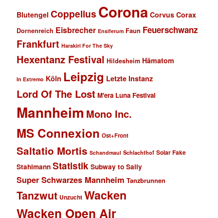
Corona
Coppelius
Blutengel
Corvus Corax
Feuerschwanz
Eisbrecher
Faun
Dornenreich
Ensiferum
Frankfurt
Harakiri For The Sky
Hexentanz Festival
Hämatom
Hildesheim
Leipzig
Köln
Letzte Instanz
In Extremo
Lord Of The Lost
M'era Luna Festival
Mannheim
Mono Inc.
MS Connexion
Ost+Front
Saltatio Mortis
Solar Fake
Schlachthof
Schandmaul
Statistik
Stahlmann
Subway to Sally
Super Schwarzes Mannheim
Tanzbrunnen
Wacken
Tanzwut
Unzucht
Wacken Open Air