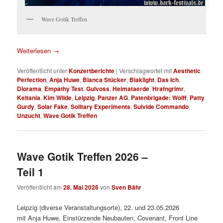
Wave Gotik Treffen
Weiterlesen
→
Veröffentlicht unter
Konzertberichte
|
Verschlagwortet mit
Aesthetic
Perfection
,
Anja Huwe
,
Bianca Stücker
,
Blaklight
,
Das Ich
,
Diorama
,
Empathy Test
,
Gulvoss
,
Heimataerde
,
Hrafngrimr
,
Keltania
,
Kim Wilde
,
Leipzig
,
Panzer AG
,
Patenbrigade: Wolff
,
Patty
Gurdy
,
Solar Fake
,
Solitary Experiments
,
Suivide Commando
,
Unzucht
,
Wave Gotik Treffen
Wave Gotik Treffen 2026 –
Teil 1
Veröffentlicht am
28. Mai 2026
von
Sven Bähr
Leipzig (diverse Veranstaltungsorte), 22. und 23.05.2026
mit Anja Huwe, Einstürzende Neubauten, Covenant, Front Line