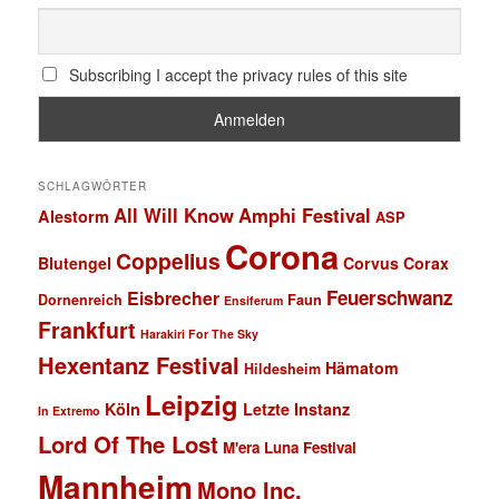
Subscribing I accept the privacy rules of this site
SCHLAGWÖRTER
All Will Know
Amphi Festival
Alestorm
ASP
Corona
Coppelius
Blutengel
Corvus Corax
Feuerschwanz
Eisbrecher
Faun
Dornenreich
Ensiferum
Frankfurt
Harakiri For The Sky
Hexentanz Festival
Hämatom
Hildesheim
Leipzig
Köln
Letzte Instanz
In Extremo
Lord Of The Lost
M'era Luna Festival
Mannheim
Mono Inc.