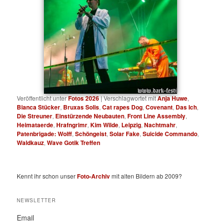
Veröffentlicht unter
Fotos 2026
|
Verschlagwortet mit
Anja Huwe
,
Bianca Stücker
,
Bruxas Solis
,
Cat rapes Dog
,
Covenant
,
Das Ich
,
Die Streuner
,
Einstürzende Neubauten
,
Front Line Assembly
,
Heimataerde
,
Hrafngrimr
,
Kim Wilde
,
Leipzig
,
Nachtmahr
,
Patenbrigade: Wolff
,
Schöngeist
,
Solar Fake
,
Suicide Commando
,
Waldkauz
,
Wave Gotik Treffen
Kennt ihr schon unser
Foto-Archiv
mit alten Bildern ab 2009?
NEWSLETTER
Email