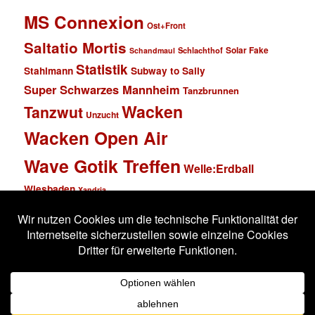
MS Connexion
Ost+Front
Saltatio Mortis
Solar Fake
Schlachthof
Schandmaul
Statistik
Stahlmann
Subway to Sally
Super Schwarzes Mannheim
Tanzbrunnen
Wacken
Tanzwut
Unzucht
Wacken Open Air
Wave Gotik Treffen
Welle:Erdball
Wiesbaden
Xandria
Impressum
Datenschutzerklärung
Stolz präsentiert von WordPress