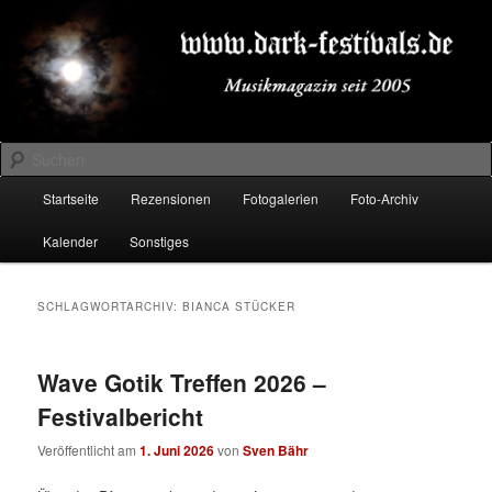
Zum
Zum
Musikmagazin seit 2005
primären
sekundären
Inhalt
Inhalt
springen
springen
DARK-FESTIVALS.DE
Suchen
Hauptmenü
Startseite
Rezensionen
Fotogalerien
Foto-Archiv
Kalender
Sonstiges
SCHLAGWORTARCHIV:
BIANCA STÜCKER
Wave Gotik Treffen 2026 –
Festivalbericht
Veröffentlicht am
1. Juni 2026
von
Sven Bähr