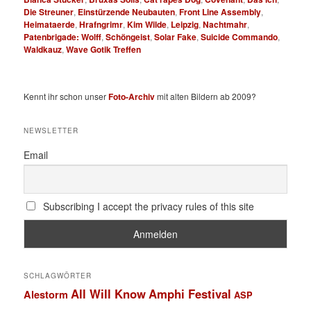
Die Streuner
,
Einstürzende Neubauten
,
Front Line Assembly
,
Heimataerde
,
Hrafngrimr
,
Kim Wilde
,
Leipzig
,
Nachtmahr
,
Patenbrigade: Wolff
,
Schöngeist
,
Solar Fake
,
Suicide Commando
,
Waldkauz
,
Wave Gotik Treffen
Kennt ihr schon unser
Foto-Archiv
mit alten Bildern ab 2009?
NEWSLETTER
Email
Subscribing I accept the privacy rules of this site
SCHLAGWÖRTER
All Will Know
Amphi Festival
Alestorm
ASP