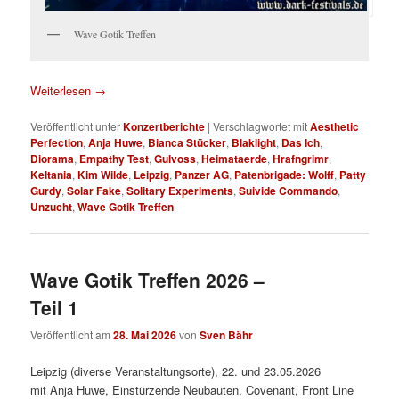
Wave Gotik Treffen
Weiterlesen
→
Veröffentlicht unter
Konzertberichte
|
Verschlagwortet mit
Aesthetic
Perfection
,
Anja Huwe
,
Bianca Stücker
,
Blaklight
,
Das Ich
,
Diorama
,
Empathy Test
,
Gulvoss
,
Heimataerde
,
Hrafngrimr
,
Keltania
,
Kim Wilde
,
Leipzig
,
Panzer AG
,
Patenbrigade: Wolff
,
Patty
Gurdy
,
Solar Fake
,
Solitary Experiments
,
Suivide Commando
,
Unzucht
,
Wave Gotik Treffen
Wave Gotik Treffen 2026 –
Teil 1
Veröffentlicht am
28. Mai 2026
von
Sven Bähr
Leipzig (diverse Veranstaltungsorte), 22. und 23.05.2026
mit Anja Huwe, Einstürzende Neubauten, Covenant, Front Line