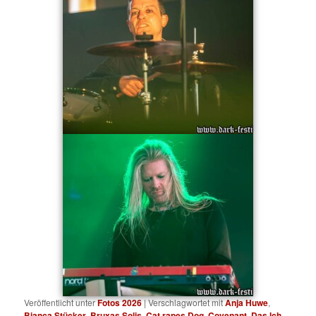
Veröffentlicht unter
Fotos 2026
|
Verschlagwortet mit
Anja Huwe
,
Bianca Stücker
,
Bruxas Solis
,
Cat rapes Dog
,
Covenant
,
Das Ich
,