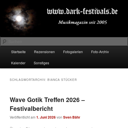
Zum
Zum
Musikmagazin seit 2005
primären
sekundären
Inhalt
Inhalt
springen
springen
DARK-FESTIVALS.DE
Suchen
Hauptmenü
Startseite
Rezensionen
Fotogalerien
Foto-Archiv
Kalender
Sonstiges
SCHLAGWORTARCHIV:
BIANCA STÜCKER
Wave Gotik Treffen 2026 –
Festivalbericht
Veröffentlicht am
1. Juni 2026
von
Sven Bähr