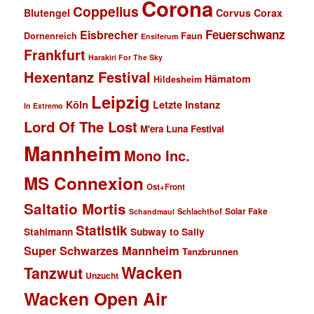
Corona
Coppelius
Blutengel
Corvus Corax
Feuerschwanz
Eisbrecher
Faun
Dornenreich
Ensiferum
Frankfurt
Harakiri For The Sky
Hexentanz Festival
Hämatom
Hildesheim
Leipzig
Köln
Letzte Instanz
In Extremo
Lord Of The Lost
M'era Luna Festival
Mannheim
Mono Inc.
MS Connexion
Ost+Front
Saltatio Mortis
Solar Fake
Schlachthof
Schandmaul
Statistik
Stahlmann
Subway to Sally
Super Schwarzes Mannheim
Tanzbrunnen
Wacken
Tanzwut
Unzucht
Wacken Open Air