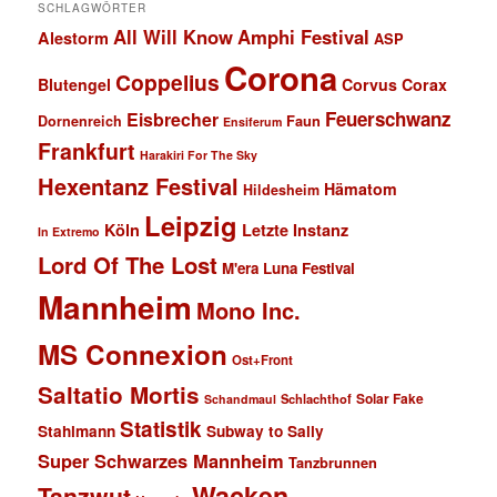
SCHLAGWÖRTER
All Will Know
Amphi Festival
Alestorm
ASP
Corona
Coppelius
Blutengel
Corvus Corax
Feuerschwanz
Eisbrecher
Faun
Dornenreich
Ensiferum
Frankfurt
Harakiri For The Sky
Hexentanz Festival
Hämatom
Hildesheim
Leipzig
Köln
Letzte Instanz
In Extremo
Lord Of The Lost
M'era Luna Festival
Mannheim
Mono Inc.
MS Connexion
Ost+Front
Saltatio Mortis
Solar Fake
Schlachthof
Schandmaul
Statistik
Stahlmann
Subway to Sally
Super Schwarzes Mannheim
Tanzbrunnen
Wacken
Tanzwut