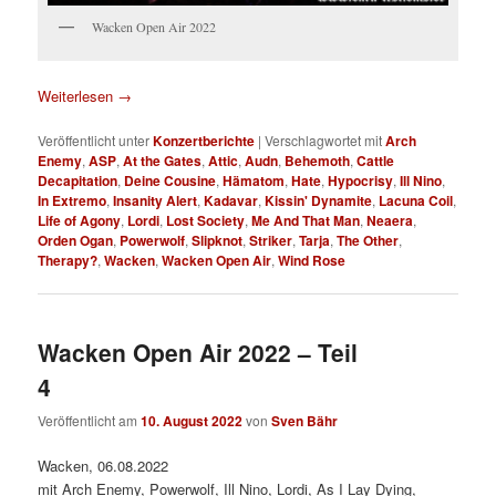
Wacken Open Air 2022
Weiterlesen
→
Veröffentlicht unter
Konzertberichte
|
Verschlagwortet mit
Arch
Enemy
,
ASP
,
At the Gates
,
Attic
,
Audn
,
Behemoth
,
Cattle
Decapitation
,
Deine Cousine
,
Hämatom
,
Hate
,
Hypocrisy
,
Ill Nino
,
In Extremo
,
Insanity Alert
,
Kadavar
,
Kissin' Dynamite
,
Lacuna Coil
,
Life of Agony
,
Lordi
,
Lost Society
,
Me And That Man
,
Neaera
,
Orden Ogan
,
Powerwolf
,
Slipknot
,
Striker
,
Tarja
,
The Other
,
Therapy?
,
Wacken
,
Wacken Open Air
,
Wind Rose
Wacken Open Air 2022 – Teil
4
Veröffentlicht am
10. August 2022
von
Sven Bähr
Wacken, 06.08.2022
mit Arch Enemy, Powerwolf, Ill Nino, Lordi, As I Lay Dying,