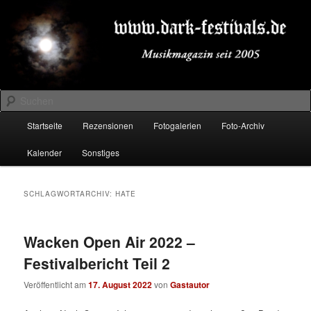
Zum
Zum
Musikmagazin seit 2005
primären
sekundären
Inhalt
Inhalt
springen
springen
DARK-FESTIVALS.DE
Suchen
Hauptmenü
Startseite
Rezensionen
Fotogalerien
Foto-Archiv
Kalender
Sonstiges
SCHLAGWORTARCHIV:
HATE
Wacken Open Air 2022 –
Festivalbericht Teil 2
Veröffentlicht am
17. August 2022
von
Gastautor