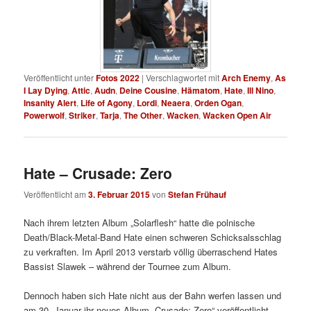
Veröffentlicht unter
Fotos 2022
|
Verschlagwortet mit
Arch Enemy
,
As
I Lay Dying
,
Attic
,
Audn
,
Deine Cousine
,
Hämatom
,
Hate
,
Ill Nino
,
Insanity Alert
,
Life of Agony
,
Lordi
,
Neaera
,
Orden Ogan
,
Powerwolf
,
Striker
,
Tarja
,
The Other
,
Wacken
,
Wacken Open Air
Hate – Crusade: Zero
Veröffentlicht am
3. Februar 2015
von
Stefan Frühauf
Nach ihrem letzten Album „Solarflesh“ hatte die polnische
Death/Black-Metal-Band Hate einen schweren Schicksalsschlag
zu verkraften. Im April 2013 verstarb völlig überraschend Hates
Bassist Slawek – während der Tournee zum Album.
Dennoch haben sich Hate nicht aus der Bahn werfen lassen und
am 30. Januar ihr neues Album „Crusade: Zero“ veröffentlicht.