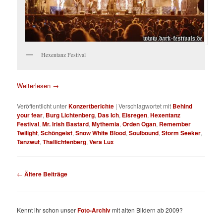
Hexentanz Festival
Weiterlesen
→
Veröffentlicht unter
Konzertberichte
|
Verschlagwortet mit
Behind
your fear
,
Burg Lichtenberg
,
Das Ich
,
Eisregen
,
Hexentanz
Festival
,
Mr. Irish Bastard
,
Mythemia
,
Orden Ogan
,
Remember
Twilight
,
Schöngeist
,
Snow White Blood
,
Soulbound
,
Storm Seeker
,
Tanzwut
,
Thallichtenberg
,
Vera Lux
Beitragsnavigation
←
Ältere Beiträge
Kennt ihr schon unser
Foto-Archiv
mit alten Bildern ab 2009?