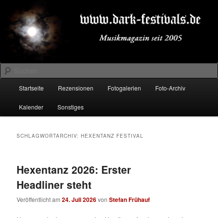
Zum
Zum
Musikmagazin seit 2005
primären
sekundären
Inhalt
Inhalt
springen
springen
DARK-FESTIVALS.DE
Suchen
Hauptmenü
Startseite
Rezensionen
Fotogalerien
Foto-Archiv
Kalender
Sonstiges
SCHLAGWORTARCHIV:
HEXENTANZ FESTIVAL
Hexentanz 2026: Erster
Headliner steht
Veröffentlicht am
24. Juli 2026
von
Stefan Frühauf