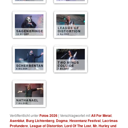
LEAGUE OF
SAGENBRINGER
DISTORTION
10 BILDER
8 BILDER
TWO MINDS
SCHERBENTANZ
COLLIDE
8 BILDER
7 BILDER
NATHANAEL
7 BILDER
Veröffentlicht unter
Fotos 2026
|
Verschlagwortet mit
All For Metal
,
Asenblut
,
Burg Lichtenberg
,
Dogma
,
Hexentanz Festival
,
Lacrimas
Profundere
,
League of Distortion
,
Lord Of The Lost
,
Mr. Hurley und