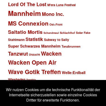
Lord Of The Lost
M'era Luna Festival
Mannheim
Mono Inc.
MS Connexion
Ost+Front
Saltatio Mortis
Solar Fake
Schlachthof
Schandmaul
Statistik
Stahlmann
Subway to Sally
Super Schwarzes Mannheim
Tanzbrunnen
Wacken
Tanzwut
Unzucht
Wacken Open Air
Wave Gotik Treffen
Welle:Erdball
Wiesbaden
Xandria
Impressum