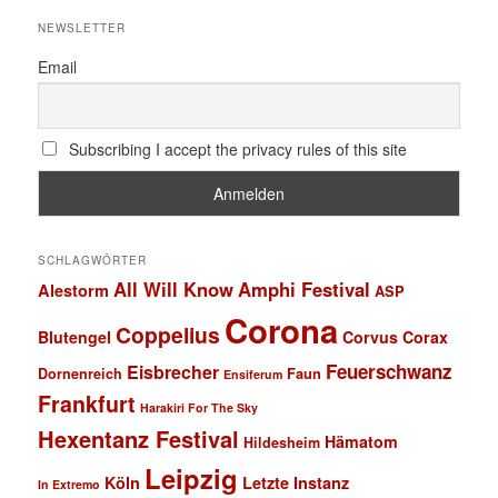
NEWSLETTER
Email
Subscribing I accept the privacy rules of this site
SCHLAGWÖRTER
All Will Know
Amphi Festival
Alestorm
ASP
Corona
Coppelius
Blutengel
Corvus Corax
Feuerschwanz
Eisbrecher
Faun
Dornenreich
Ensiferum
Frankfurt
Harakiri For The Sky
Hexentanz Festival
Hämatom
Hildesheim
Leipzig
Köln
Letzte Instanz
In Extremo