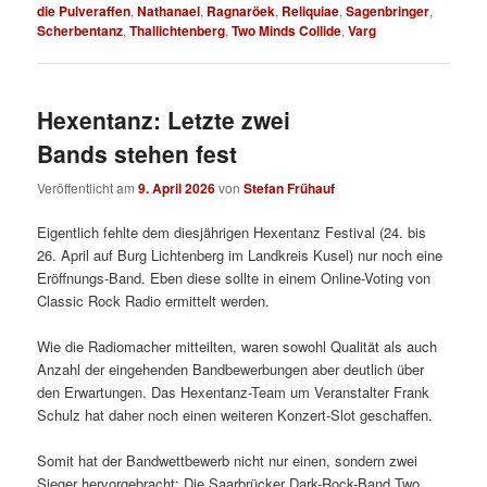
die Pulveraffen
,
Nathanael
,
Ragnaröek
,
Reliquiae
,
Sagenbringer
,
Scherbentanz
,
Thallichtenberg
,
Two Minds Collide
,
Varg
Hexentanz: Letzte zwei
Bands stehen fest
Veröffentlicht am
9. April 2026
von
Stefan Frühauf
Eigentlich fehlte dem diesjährigen Hexentanz Festival (24. bis
26. April auf Burg Lichtenberg im Landkreis Kusel) nur noch eine
Eröffnungs-Band. Eben diese sollte in einem Online-Voting von
Classic Rock Radio ermittelt werden.
Wie die Radiomacher mitteilten, waren sowohl Qualität als auch
Anzahl der eingehenden Bandbewerbungen aber deutlich über
den Erwartungen. Das Hexentanz-Team um Veranstalter Frank
Schulz hat daher noch einen weiteren Konzert-Slot geschaffen.
Somit hat der Bandwettbewerb nicht nur einen, sondern zwei
Sieger hervorgebracht: Die Saarbrücker Dark-Rock-Band Two