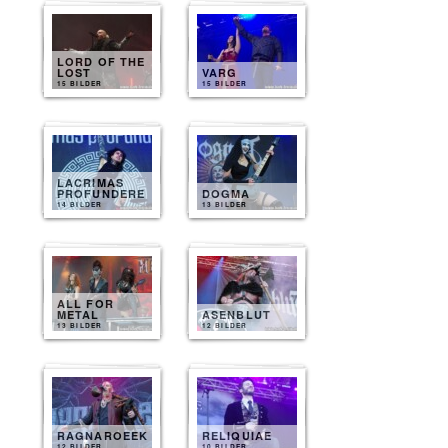
LORD OF THE
LOST
VARG
15 BILDER
15 BILDER
LACRIMAS
PROFUNDERE
DOGMA
14 BILDER
13 BILDER
ALL FOR
METAL
ASENBLUT
13 BILDER
12 BILDER
RAGNAROEEK
RELIQUIAE
12 BILDER
10 BILDER