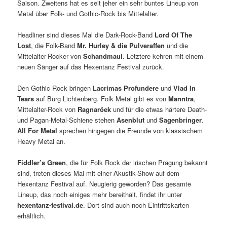
Saison. Zweitens hat es seit jeher ein sehr buntes Lineup von
Metal über Folk- und Gothic-Rock bis Mittelalter.
Headliner sind dieses Mal die Dark-Rock-Band
Lord Of The
Lost
, die Folk-Band
Mr. Hurley & die Pulveraffen
und die
Mittelalter-Rocker von
Schandmaul
. Letztere kehren mit einem
neuen Sänger auf das Hexentanz Festival zurück.
Den Gothic Rock bringen
Lacrimas Profundere
und
Vlad In
Tears
auf Burg Lichtenberg. Folk Metal gibt es von
Manntra
,
Mittelalter-Rock von
Ragnaröek
und für die etwas härtere Death-
und Pagan-Metal-Schiene stehen
Asenblut
und
Sagenbringer
.
All For Metal
sprechen hingegen die Freunde von klassischem
Heavy Metal an.
Fiddler’s Green
, die für Folk Rock der irischen Prägung bekannt
sind, treten dieses Mal mit einer Akustik-Show auf dem
Hexentanz Festival auf. Neugierig geworden? Das gesamte
Lineup, das noch einiges mehr bereithält, findet ihr unter
hexentanz-festival.de
. Dort sind auch noch Eintrittskarten
erhältlich.