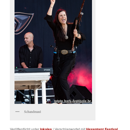
Schandmaul
Veröffentlicht unter
lokales
|
Verschlagwortet mit
Hexentanz Festival